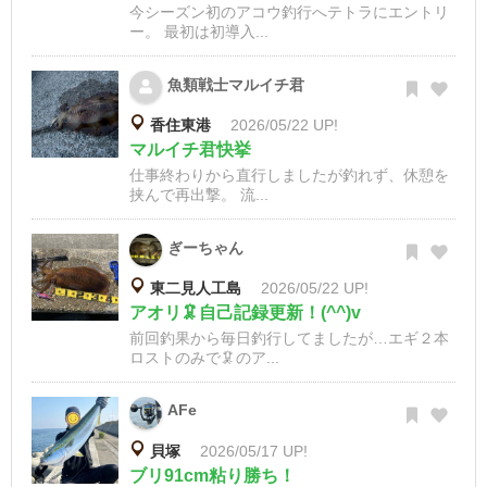
今シーズン初のアコウ釣行へテトラにエントリ
ー。 最初は初導入...
魚類戦士マルイチ君
香住東港
2026/05/22 UP!
マルイチ君快挙
仕事終わりから直行しましたが釣れず、休憩を
挟んで再出撃。 流...
ぎーちゃん
東二見人工島
2026/05/22 UP!
アオリ🦑自己記録更新！(^^)v
前回釣果から毎日釣行してましたが…エギ２本
ロストのみで🦑のア...
AFe
貝塚
2026/05/17 UP!
ブリ91cm粘り勝ち！