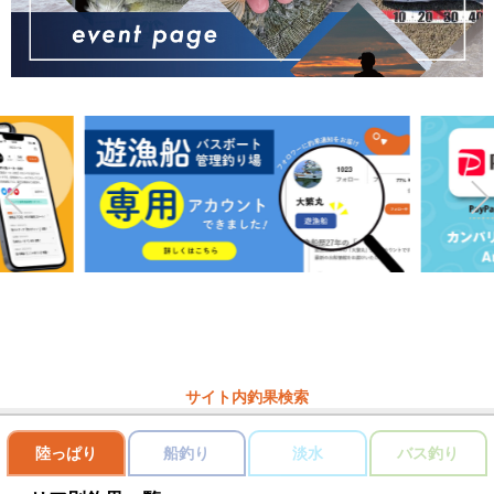
サイト内釣果検索
陸っぱり
船釣り
淡水
バス釣り