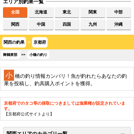
エリア別釣果一覧
全国
北海道
東北
関東
中部
関西
中国
四国
九州
沖縄
関西の釣果
>
京都府
舞鶴東部
>>
小橋の釣り
小
橋の釣り情報カンパリ！魚が釣れたらあなたの釣
果を投稿し、釣具購入ポイントを獲得。
京都府でのタコ等の採取につきましては漁業権が設定されていま
す。
【京都府公式サイトより】
関西エリアのカテゴリ一覧