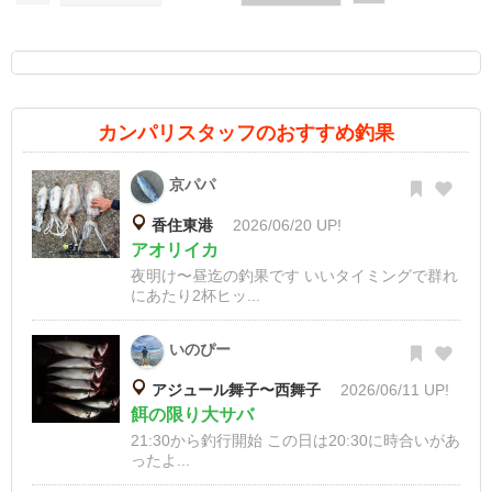
カンパリスタッフのおすすめ釣果
京パパ
香住東港
2026/06/20 UP!
アオリイカ
夜明け〜昼迄の釣果です いいタイミングで群れ
にあたり2杯ヒッ...
いのぴー
アジュール舞子〜西舞子
2026/06/11 UP!
餌の限り大サバ
21:30から釣行開始 この日は20:30に時合いがあ
ったよ...