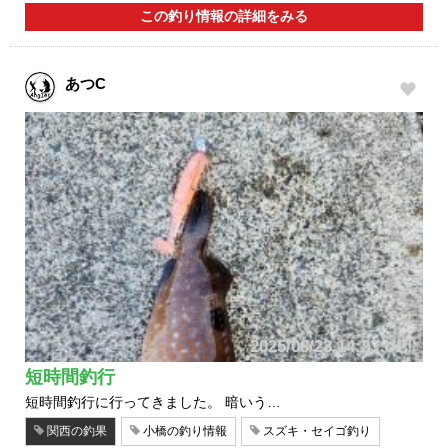
この釣り情報の詳細をみる
あつC
2025/08/23 14:23 UP!
短時間釣行
短時間釣行に行ってきました。 暗いう…
関西の釣果
小橋の釣り情報
スズキ・セイゴ釣り