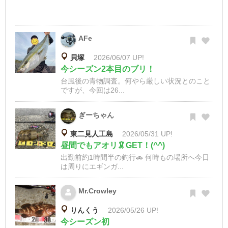
AFe
貝塚
2026/06/07 UP!
今シーズン2本目のブリ！
台風後の青物調査。何やら厳しい状況とのこと
ですが、今回は26...
ぎーちゃん
東二見人工島
2026/05/31 UP!
昼間でもアオリ🦑GET！(^^)
出勤前約1時間半の釣行🚗 何時もの場所へ今日
は周りにエギンガ...
Mr.Crowley
りんくう
2026/05/26 UP!
今シーズン初