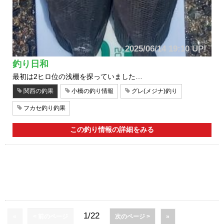
2025/06/14 19:10 UP!
釣り日和
最初は2ヒロ位の浅棚を探っていました…
関西の釣果
小橋の釣り情報
グレ(メジナ)釣り
フカセ釣り釣果
この釣り情報の詳細をみる
1/22
«
< 前のページ
次のページ >
»