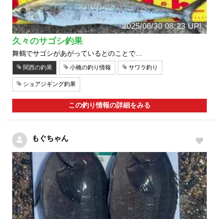
2025/06/30 08:23 UP!
久々のサゴシ釣果
舞鶴でサゴシがあがっているとのことで…
関西の釣果
小橋の釣り情報
サワラ釣り
ショアジギング釣果
この釣り情報の詳細をみる
もぐちゃん