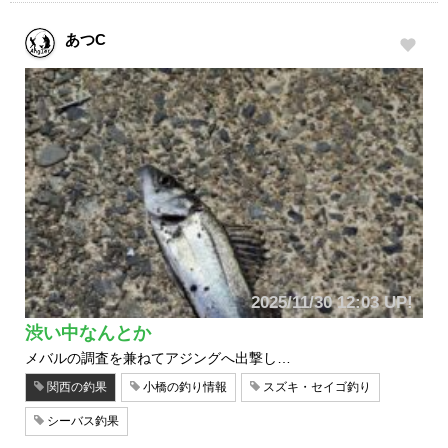
あつC
2025/11/30 12:03 UP!
渋い中なんとか
メバルの調査を兼ねてアジングへ出撃し…
関西の釣果
小橋の釣り情報
スズキ・セイゴ釣り
シーバス釣果