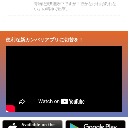
青物絶賛5連敗中ですが「行かなければ釣れな
い」の精神で出撃。...
便利な新カンパリアプリに切替を！