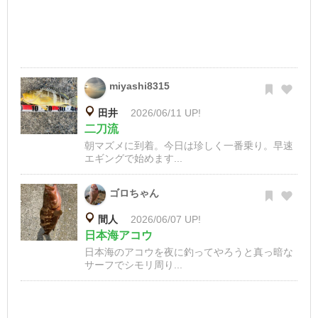
miyashi8315
田井
2026/06/11 UP!
二刀流
朝マズメに到着。今日は珍しく一番乗り。早速
エギングで始めます...
ゴロちゃん
間人
2026/06/07 UP!
日本海アコウ
日本海のアコウを夜に釣ってやろうと真っ暗な
サーフでシモリ周り...