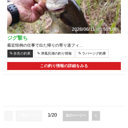
2026/06/11 08:50 UP!
ジグ撃ち
最近恒例の仕事で出た帰りの寄り道フィ…
奈良の釣果
津風呂湖の釣り情報
ラバージグ釣果
この釣り情報の詳細をみる
1/20
«
< 前のページ
次のページ >
»