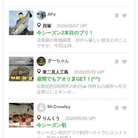
AFe
貝塚
2026/06/07 UP!
今シーズン2本目のブリ！
台風後の青物調査。何やら厳しい状況とのこと
ですが、今回は26...
ぎーちゃん
東二見人工島
2026/05/31 UP!
昼間でもアオリ🦑GET！(^^)
出勤前約1時間半の釣行🚗 何時もの場所へ今日
は周りにエギンガ...
Mr.Crowley
りんくう
2026/05/26 UP!
今シーズン初
今シーズン初のアコウ釣行へテトラにエントリ
ー。 最初は初導入...