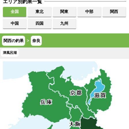
エリア別釣果一覧
全国
東北
関東
中部
関西
中国
四国
九州
関西の釣果
>
奈良
津風呂湖