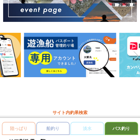
サイト内釣果検索
陸っぱり
船釣り
淡水
バス釣り