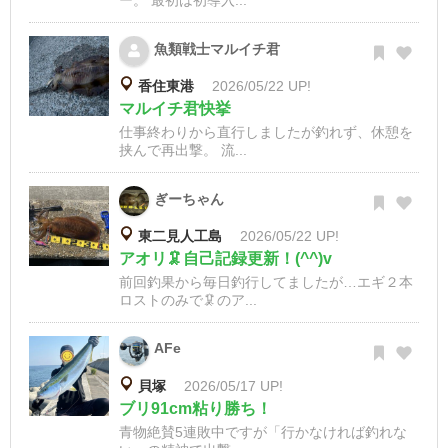
魚類戦士マルイチ君
香住東港
2026/05/22 UP!
マルイチ君快挙
仕事終わりから直行しましたが釣れず、休憩を
挟んで再出撃。 流...
ぎーちゃん
東二見人工島
2026/05/22 UP!
アオリ🦑自己記録更新！(^^)v
前回釣果から毎日釣行してましたが…エギ２本
ロストのみで🦑のア...
AFe
貝塚
2026/05/17 UP!
ブリ91cm粘り勝ち！
青物絶賛5連敗中ですが「行かなければ釣れな