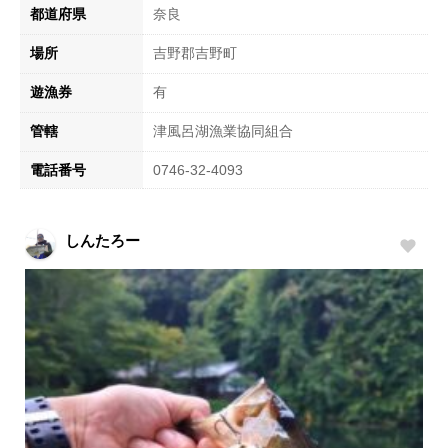
都道府県
奈良
場所
吉野郡吉野町
遊漁券
有
管轄
津風呂湖漁業協同組合
電話番号
0746-32-4093
しんたろー