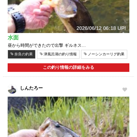
2026/06/12 06:18 UP!
水面
昼から時間ができたので出撃 ギルネス…
奈良の釣果
津風呂湖の釣り情報
ノーシンカーリグ釣果
この釣り情報の詳細をみる
しんたろー