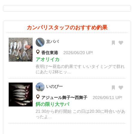
カンパリスタッフのおすすめ釣果
京パパ
香住東港
2026/06/20 UP!
アオリイカ
夜明け〜昼迄の釣果です いいタイミングで群れ
にあたり2杯ヒッ...
いのぴー
アジュール舞子〜西舞子
2026/06/11 UP!
餌の限り大サバ
21:30から釣行開始 この日は20:30に時合いがあ
ったよ...