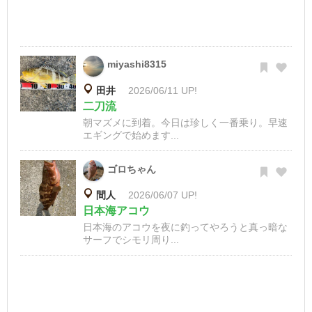
miyashi8315
田井
2026/06/11 UP!
二刀流
朝マズメに到着。今日は珍しく一番乗り。早速
エギングで始めます...
ゴロちゃん
間人
2026/06/07 UP!
日本海アコウ
日本海のアコウを夜に釣ってやろうと真っ暗な
サーフでシモリ周り...