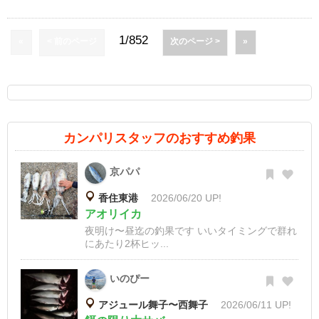
1/852
«
< 前のページ
次のページ >
»
カンパリスタッフのおすすめ釣果
京パパ
香住東港
2026/06/20 UP!
アオリイカ
夜明け〜昼迄の釣果です いいタイミングで群れ
にあたり2杯ヒッ...
いのぴー
アジュール舞子〜西舞子
2026/06/11 UP!