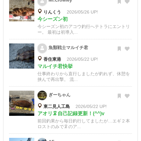
Mr.Crowley
りんくう
2026/05/26 UP!
今シーズン初
今シーズン初のアコウ釣行へテトラにエントリ
ー。 最初は初導入...
魚類戦士マルイチ君
香住東港
2026/05/22 UP!
マルイチ君快挙
仕事終わりから直行しましたが釣れず、休憩を
挟んで再出撃。 流...
ぎーちゃん
東二見人工島
2026/05/22 UP!
アオリ🦑自己記録更新！(^^)v
前回釣果から毎日釣行してましたが…エギ２本
ロストのみで🦑のア...