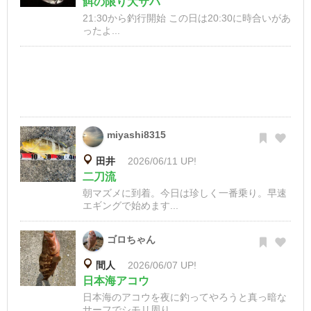
餌の限り大サバ
21:30から釣行開始 この日は20:30に時合いがあ
ったよ...
miyashi8315
田井
2026/06/11 UP!
二刀流
朝マズメに到着。今日は珍しく一番乗り。早速
エギングで始めます...
ゴロちゃん
間人
2026/06/07 UP!
日本海アコウ
日本海のアコウを夜に釣ってやろうと真っ暗な
サーフでシモリ周り...