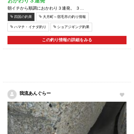
おかわり３連発
朝イチから順調におかわり３連発。 ３…
四国の釣果
大月町～宿毛市の釣り情報
ハマチ・イナダ釣り
ショアジギング釣果
この釣り情報の詳細をみる
我流あんぐらー