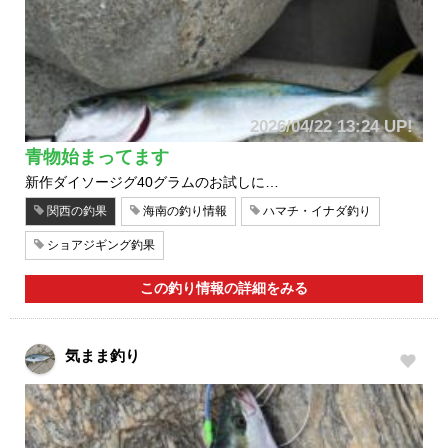
2026/04/22 13:24 UP!
青物始まってます
新作ダイソージグ40グラムのお試しに…
関西の釣果
海南の釣り情報
ハマチ・イナダ釣り
ショアジギング釣果
この釣り情報の詳細をみる
気まま釣り