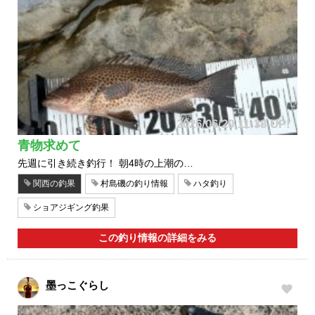
2026/06/20 11:38 UP!
青物求めて
先週に引き続き釣行！ 朝4時の上潮の…
関西の釣果
村島磯の釣り情報
ハタ釣り
ショアジギング釣果
この釣り情報の詳細をみる
墨っこぐらし