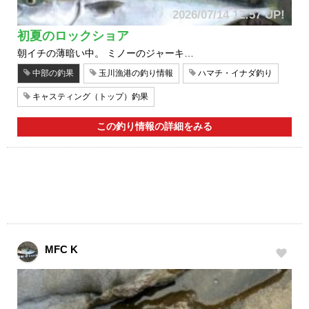
2026/07/14 12:57 UP!
初夏のロックショア
朝イチの薄暗い中。 ミノーのジャーキ…
中部の釣果
玉川漁港の釣り情報
ハマチ・イナダ釣り
キャスティング（トップ）釣果
この釣り情報の詳細をみる
MFC K