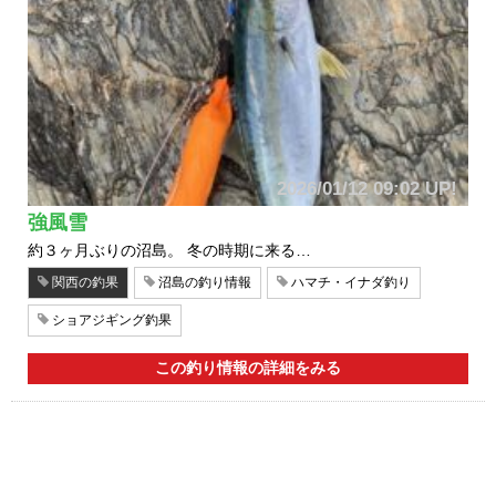
2026/01/12 09:02 UP!
強風雪
約３ヶ月ぶりの沼島。 冬の時期に来る…
関西の釣果
沼島の釣り情報
ハマチ・イナダ釣り
ショアジギング釣果
この釣り情報の詳細をみる