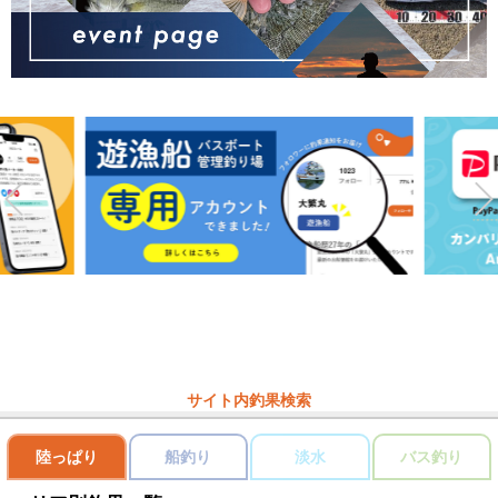
サイト内釣果検索
陸っぱり
船釣り
淡水
バス釣り