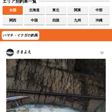
エリア別釣果一覧
全国
北海道
東北
関東
中部
関西
中国
四国
九州
沖縄
ハマチ・イナダの釣果
さまよえ