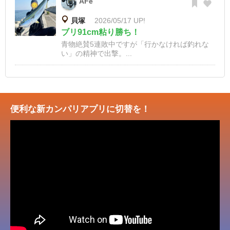
AFe
貝塚
2026/05/17 UP!
ブリ91cm粘り勝ち！
青物絶賛5連敗中ですが「行かなければ釣れな
い」の精神で出撃。...
便利な新カンパリアプリに切替を！