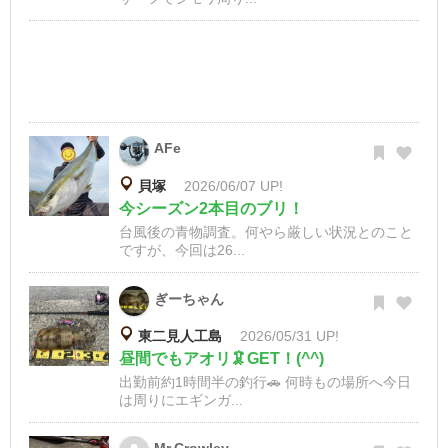
AFe
貝塚
2026/06/07 UP!
今シーズン2本目のブリ！
台風後の青物調査。何やら厳しい状況とのこと
ですが、今回は26...
ぎーちゃん
東二見人工島
2026/05/31 UP!
昼間でもアオリ🦑GET！(^^)
出勤前約1時間半の釣行🚗 何時もの場所へ今日
は周りにエギンガ...