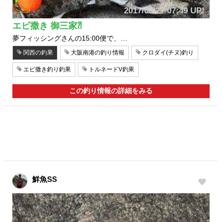
2017/06/27 07:49 UP!
エビ撒き 御三家⁈
夢フィッシングさんの15:00便で、…
関西の釣果
大阪南港の釣り情報
クロダイ(チヌ)釣り
エビ撒き釣り釣果
トルネードV釣果
この釣り情報の詳細をみる
鮮魚SS