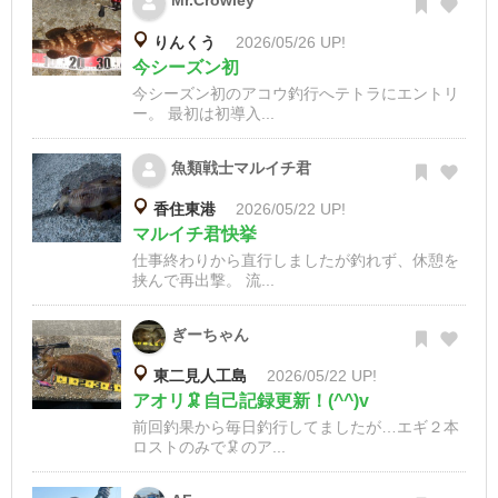
Mr.Crowley
りんくう
2026/05/26 UP!
今シーズン初
今シーズン初のアコウ釣行へテトラにエントリ
ー。 最初は初導入...
魚類戦士マルイチ君
香住東港
2026/05/22 UP!
マルイチ君快挙
仕事終わりから直行しましたが釣れず、休憩を
挟んで再出撃。 流...
ぎーちゃん
東二見人工島
2026/05/22 UP!
アオリ🦑自己記録更新！(^^)v
前回釣果から毎日釣行してましたが…エギ２本
ロストのみで🦑のア...