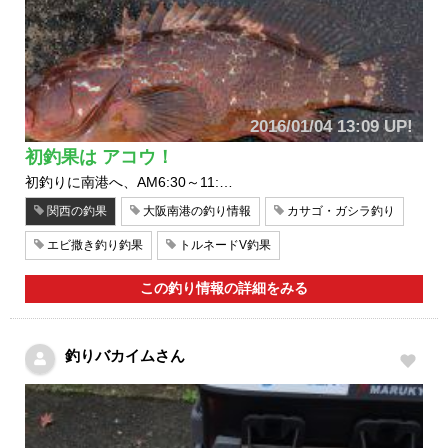
2016/01/04 13:09 UP!
初釣果は アコウ！
初釣りに南港へ、AM6:30～11:…
関西の釣果
大阪南港の釣り情報
カサゴ・ガシラ釣り
エビ撒き釣り釣果
トルネードV釣果
この釣り情報の詳細をみる
釣りバカイムさん