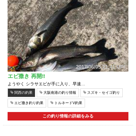
2017/06/05 21:41 UP!
エビ撒き 再開‼︎
ようやく シラサエビが手に入り、早速…
関西の釣果
大阪南港の釣り情報
スズキ・セイゴ釣り
エビ撒き釣り釣果
トルネードV釣果
この釣り情報の詳細をみる