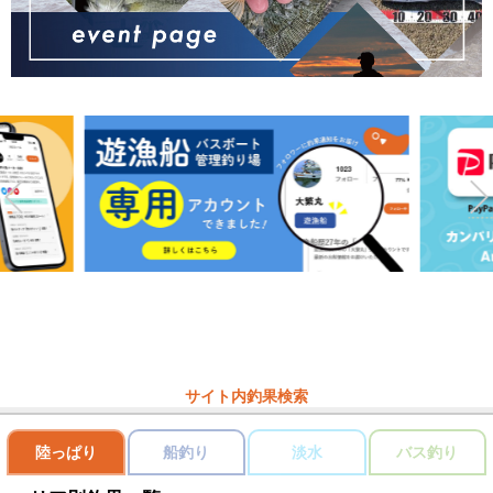
サイト内釣果検索
陸っぱり
船釣り
淡水
バス釣り