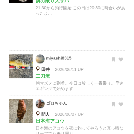
餌の限り大サバ
21:30から釣行開始 この日は20:30に時合いがあ
ったよ...
miyashi8315
田井
2026/06/11 UP!
二刀流
朝マズメに到着。今日は珍しく一番乗り。早速
エギングで始めます...
ゴロちゃん
間人
2026/06/07 UP!
日本海アコウ
日本海のアコウを夜に釣ってやろうと真っ暗な
サーフでシモリ周り...