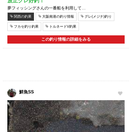
波止グレ好釣！
夢フィッシングさんの一番船を利用して…
関西の釣果
大阪南港の釣り情報
グレ(メジナ)釣り
フカセ釣り釣果
トルネードV釣果
この釣り情報の詳細をみる
鮮魚SS