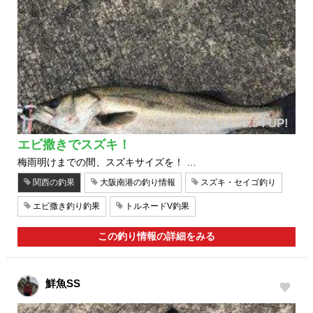
2017/06/14 09:54 UP!
エビ撒きでスズキ！
梅雨明けまでの間、スズキサイズを！ …
関西の釣果
大阪南港の釣り情報
スズキ・セイゴ釣り
エビ撒き釣り釣果
トルネードV釣果
この釣り情報の詳細をみる
鮮魚SS