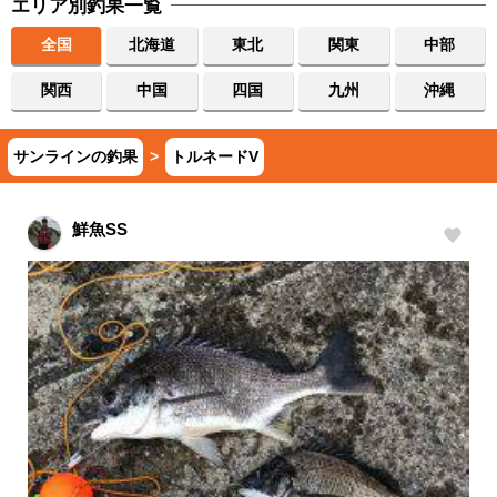
エリア別釣果一覧
全国
北海道
東北
関東
中部
関西
中国
四国
九州
沖縄
サンラインの釣果
>
トルネードV
鮮魚SS