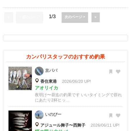
1/3
«
< 前のページ
次のページ >
»
カンパリスタッフのおすすめ釣果
京パパ
香住東港
2026/06/20 UP!
アオリイカ
夜明け〜昼迄の釣果です いいタイミングで群れ
にあたり2杯ヒッ...
いのぴー
アジュール舞子〜西舞子
2026/06/11 UP!