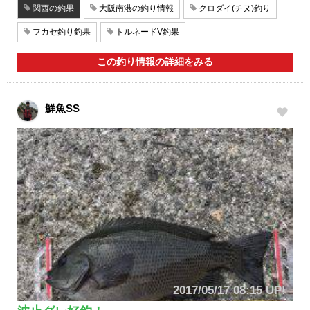
関西の釣果
大阪南港の釣り情報
クロダイ(チヌ)釣り
フカセ釣り釣果
トルネードV釣果
この釣り情報の詳細をみる
鮮魚SS
2017/05/17 08:15 UP!