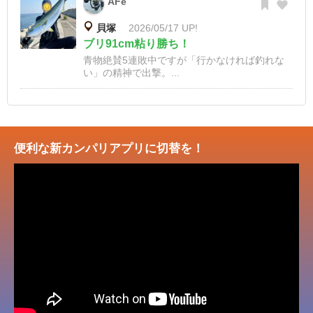
AFe
貝塚
2026/05/17 UP!
ブリ91cm粘り勝ち！
青物絶賛5連敗中ですが「行かなければ釣れな
い」の精神で出撃。...
便利な新カンパリアプリに切替を！