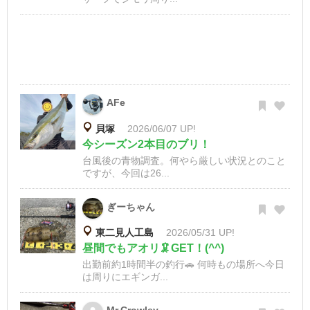
AFe
貝塚
2026/06/07 UP!
今シーズン2本目のブリ！
台風後の青物調査。何やら厳しい状況とのこと
ですが、今回は26...
ぎーちゃん
東二見人工島
2026/05/31 UP!
昼間でもアオリ🦑GET！(^^)
出勤前約1時間半の釣行🚗 何時もの場所へ今日
は周りにエギンガ...