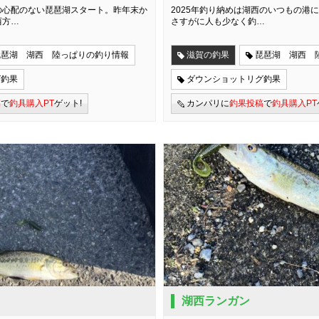
の心配のない琵琶湖スタート。昨年末か
2025年釣り納めは湖西のいつもの港
西方…
さすがに人も少なく釣…
琵琶湖 湖西 陸っぱりの釣り情報
滋賀の釣果
琵琶湖 湖西 
グ釣果
ダウンショットリグ釣果
稿
で
釣具購入PT
ゲット!
カンパリに
釣果投稿
で
釣具購入PT
湖西ランガン