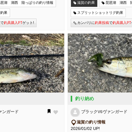
琵琶湖 湖西 陸っぱりの釣り情報
滋賀の釣果
琵琶湖 湖西 
グ釣果
スプリットショットリグ釣果
稿
で
釣具購入PT
ゲット!
カンパリに
釣果投稿
で
釣具購入PT
釣り納め
ァンガード
ブラックV6ヴァンガード
滋賀の釣り情報
2026/01/02 UP!