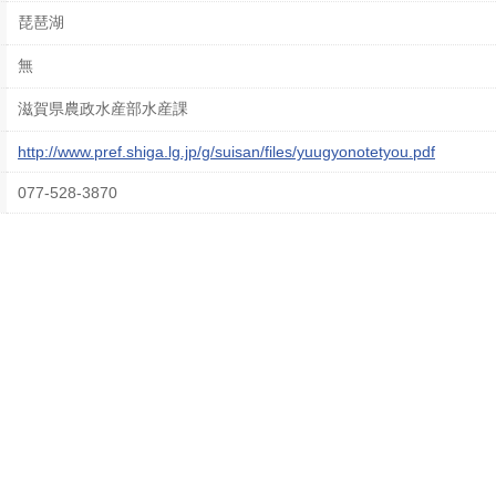
琵琶湖
無
滋賀県農政水産部水産課
http://www.pref.shiga.lg.jp/g/suisan/files/yuugyonotetyou.pdf
077-528-3870