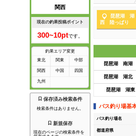
関西
琵琶湖 湖
現在の釣果投稿ポイント
西 陸っぱり
300~10pt
です。
釣果エリア変更
東北
関東
中部
琵琶湖 南湖
関西
中国
四国
琵琶湖 湖北
九州
琵琶湖 湖東
保存済み検索条件
バス釣り場基
検索条件はありません。
バス釣り場名
新規保存
都道府県
現在のページの検索条件を