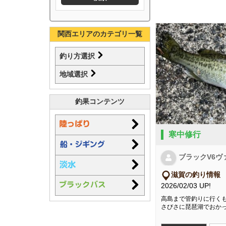
関西エリアのカテゴリ一覧
釣り方選択
地域選択
釣果コンテンツ
寒中修行
ブラックV6ヴ
滋賀の釣り情報
2026/02/03 UP!
高島まで管釣りに行くも
さびさに琵琶湖でおか