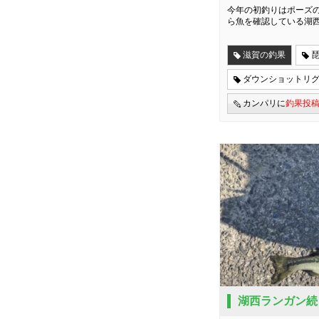
今年の初釣りはポーズ
ら魚を確認している湖
滋賀の釣果
ダウンショットリ
カンパリに
釣果投
湖西ランガン続