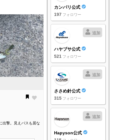
カンパリ公式
197
フォロワー
追加
ハヤブサ公式
521
フォロワー
追加
ささめ針公式
315
フォロワー
追加
に出撃。見えバスも居な
Hapyson公式