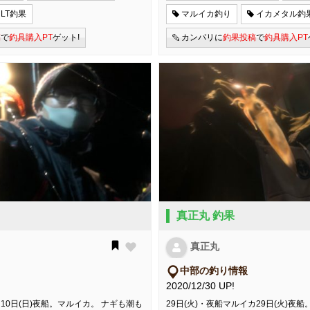
LT釣果
マルイカ釣り
イカメタル釣
稿
で
釣具購入PT
ゲット!
カンパリに
釣果投稿
で
釣具購入PT
真正丸 釣果
真正丸
中部の釣り情報
2020/12/30 UP!
カ10日(日)夜船。マルイカ。 ナギも潮も
29日(火)・夜船マルイカ29日(火)夜