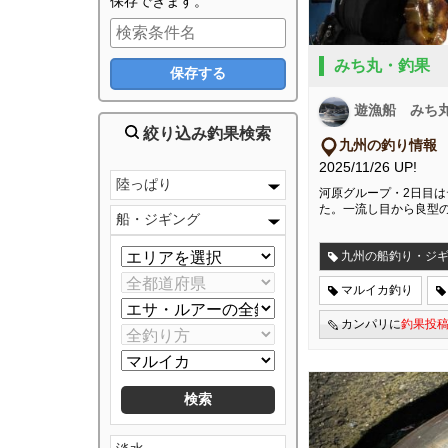
保存できます。
みち丸・釣果
遊漁船 みち
絞り込み釣果検索
九州の釣り情報
2025/11/26 UP!
陸っぱり
河原グループ・2日目
た。一流し目から良型
船・ジギング
九州の船釣り・ジ
マルイカ釣り
カンパリに
釣果投