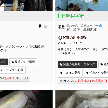
仕事休みの日
墨族公式 公式ユーザー
丸
石井和正 烏賊泥棒
関東の釣り情報
2024/06/27 UP!
はティップランをメインでの出船でし
今朝は雨が止んで遅めに出港し、ポツ
のアオ…
テ”浮きスッテ…
ギング
長崎の釣り情報
関東の船釣り・ジギング
神
ティップラン釣果
マルイカ釣り
イカメタル釣
稿
で
釣具購入PT
ゲット!
カンパリに
釣果投稿
で
釣具購入PT