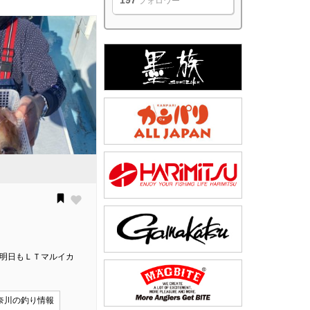
197
フォロワー
day明日もＬＴマルイカ
奈川の釣り情報