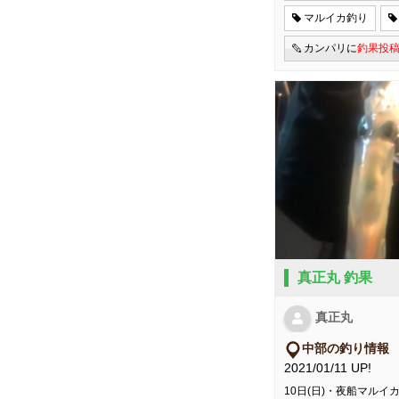
マルイカ釣り
カンパリに
釣果投
真正丸 釣果
真正丸
中部の釣り情報
2021/01/11 UP!
10日(日)・夜船マルイ