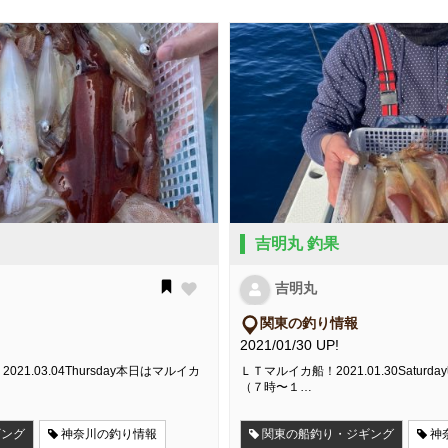
吉明丸 釣果
吉明丸
関東の釣り情報
2021/01/30 UP!
1.03.04Thursday本日はマルイカ
ＬＴマルイカ船！2021.01.30Satur
（７時〜１…
ギング
神奈川の釣り情報
関東の船釣り・ジギング
神