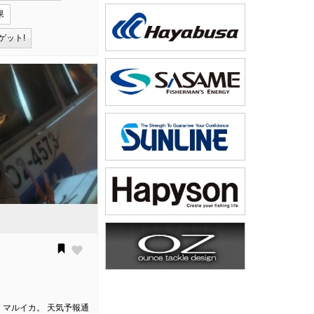
果
ゲット!
船。マルイカ。 天気予報通