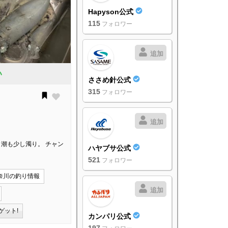
Hapyson公式
115
フォロワー
追加
い
ささめ針公式
315
フォロワー
追加
 潮も少し濁り。 チャン
ハヤブサ公式
521
フォロワー
奈川の釣り情報
追加
ゲット!
カンパリ公式