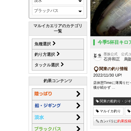
淡水
ブラックバス
マルイカエリアのカテゴリ
一覧
今季5杯目キロ
魚種選択
墨族公式 公式
釣り方選択
石井和正 烏
タックル選択
関東の釣り情報
2022/11/30 UP!
釣果コンテンツ
店休憩Timeに薄濁りだ
後が続かず …
関東の船釣り・ジ
マルイカ釣り
カンパリに
釣果投