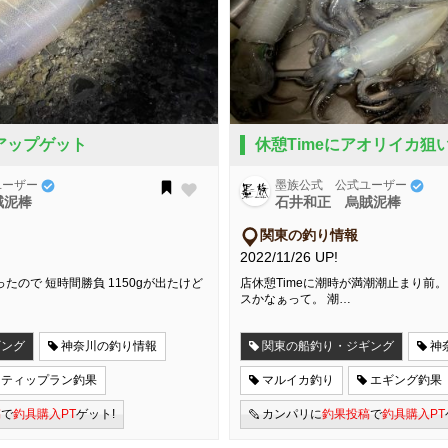
アップゲット
休憩Timeにアオリイカ狙
ユーザー
墨族公式 公式ユーザー
賊泥棒
石井和正 烏賊泥棒
関東の釣り情報
2022/11/26 UP!
ったので 短時間勝負 1150gが出たけど
店休憩Timeに潮時が満潮潮止まり前。
スかなぁって。 潮…
ギング
神奈川の釣り情報
関東の船釣り・ジギング
神
ティップラン釣果
マルイカ釣り
エギング釣果
稿
で
釣具購入PT
ゲット!
カンパリに
釣果投稿
で
釣具購入PT