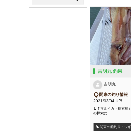
吉明丸 釣果
吉明丸
関東の釣り情報
2021/03/04 UP!
ＬＴマルイカ（探索船）202
の探索に…
関東の船釣り・ジ