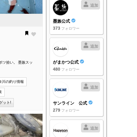
追加
墨族公式
373
フォロワー
追加
がまかつ公式
ポツ拾い。 墨族スッ
480
フォロワー
奈川の釣り情報
追加
果
ゲット!
サンライン 公式
279
フォロワー
追加