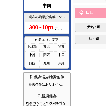
中国
山口
現在の釣果投稿ポイント
300~10pt
天気・風
です。
波・潮
釣果エリア変更
北海道
東北
関東
中部
関西
中国
四国
九州
沖縄
保存済み検索条件
検索条件はありません。
新規保存
現在のページの検索条件を