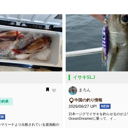
イサキSLJ
まろん
中国の釣り情報
力釣果
2026/06/27 UP!
NEW
日本一ジグでイサキを釣らせるのが上
EW
OceanDreamerに乗って、イ…
ルマリーナより出船されている遊漁船の