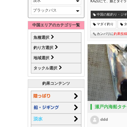
淡水
KAZUにて、娘とタイ
ブラックバス
中国の船釣り・ジ
マダイ釣り
中国エリアのカテゴリ一覧
カンパリに
釣果投
魚種選択
釣り方選択
地域選択
タックル選択
釣果コンテンツ
瀬戸内海船タチ
ddd