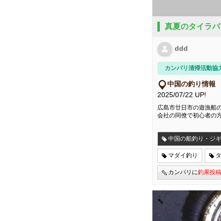
真夏のタイラバ
ddd
カンパリ清掃活動協
中国の釣り情報
2025/07/22 UP!
広島市廿日市の遊漁船
会社の同僚で初心者の
中国の船釣り・ジ
マダイ釣り
カンパリに
釣果投