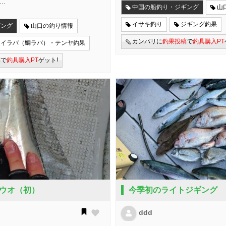
ラ…
中国の船釣り・ジギング
山
イサキ釣り
ジギング釣果
ギング
山口の釣り情報
カンパリに
釣果投稿
で
釣具購入PT
タイラバ（鯛ラバ）・テンヤ釣果
稿
で
釣具購入PT
ゲット!
ウオ（初）
今季初のライトジギング
ddd