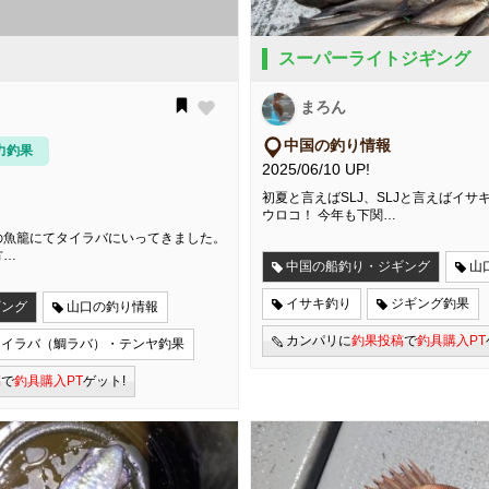
スーパーライトジギング
まろん
中国の釣り情報
力釣果
2025/06/10 UP!
初夏と言えばSLJ、SLJと言えばイ
ウロコ！ 今年も下関…
の魚籠にてタイラバにいってきました。
方…
中国の船釣り・ジギング
山
イサキ釣り
ジギング釣果
ギング
山口の釣り情報
カンパリに
釣果投稿
で
釣具購入PT
タイラバ（鯛ラバ）・テンヤ釣果
稿
で
釣具購入PT
ゲット!