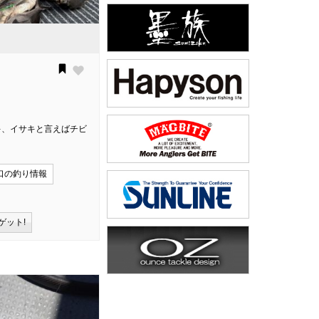
サキ、イサキと言えばチビ
口の釣り情報
ゲット!