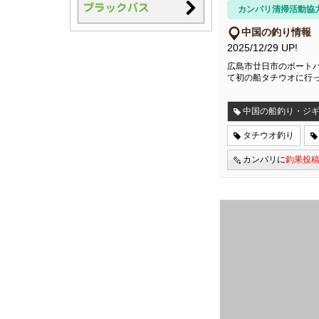
カンパリ清掃活動協
中国の釣り情報
2025/12/29 UP!
広島市廿日市のボート
て初の船タチウオに行
中国の船釣り・ジ
タチウオ釣り
カンパリに
釣果投