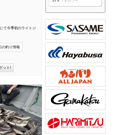
373
フォロワー
ZUにて今季初のライトジ
口の釣り情報
ゲット!