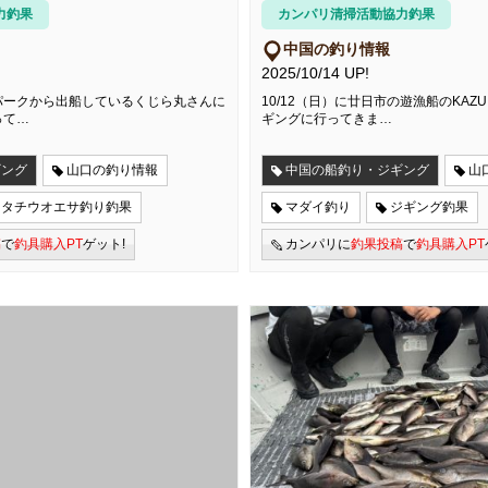
力釣果
カンパリ清掃活動協力釣果
中国の釣り情報
2025/10/14 UP!
パークから出船しているくじら丸さんに
10/12（日）に廿日市の遊漁船のKA
って…
ギングに行ってきま…
ギング
山口の釣り情報
中国の船釣り・ジギング
山
タチウオエサ釣り釣果
マダイ釣り
ジギング釣果
稿
で
釣具購入PT
ゲット!
カンパリに
釣果投稿
で
釣具購入PT