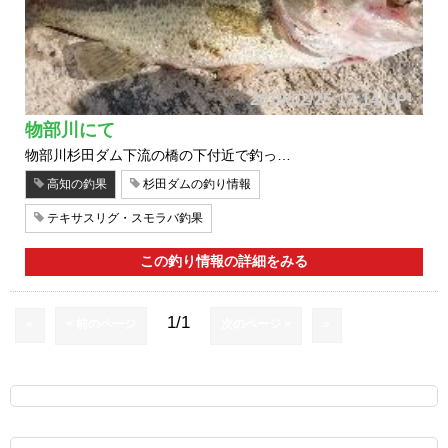
2019/02/25 17:14 UP!
物部川にて
物部川杉田ダム下流の橋の下付近で釣っ…
高知の釣果
杉田ダムの釣り情報
テキサスリグ・スモラバ釣果
この釣り情報の詳細をみる
1/1
«
< 前のページ
次のページ >
»