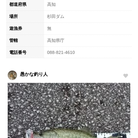
都道府県
高知
場所
杉田ダム
遊漁券
無
管轄
高知県庁
電話番号
088-821-4610
愚かな釣り人