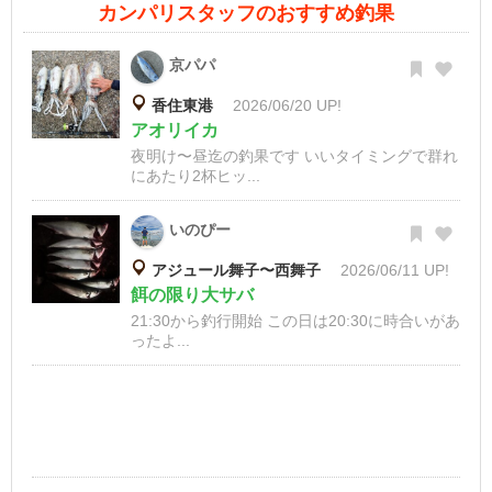
カンパリスタッフのおすすめ釣果
京パパ
香住東港
2026/06/20 UP!
アオリイカ
夜明け〜昼迄の釣果です いいタイミングで群れ
にあたり2杯ヒッ...
いのぴー
アジュール舞子〜西舞子
2026/06/11 UP!
餌の限り大サバ
21:30から釣行開始 この日は20:30に時合いがあ
ったよ...