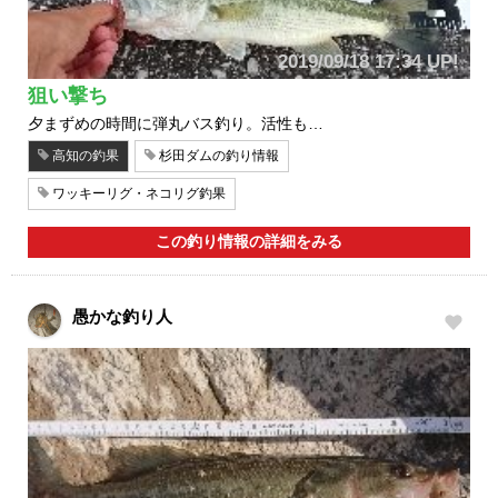
2019/09/18 17:34 UP!
狙い撃ち
夕まずめの時間に弾丸バス釣り。活性も…
高知の釣果
杉田ダムの釣り情報
ワッキーリグ・ネコリグ釣果
この釣り情報の詳細をみる
愚かな釣り人