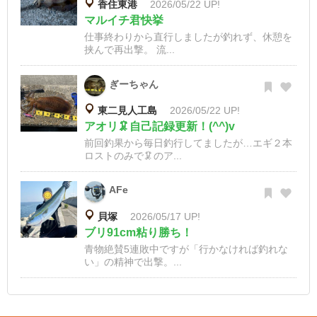
香住東港
2026/05/22 UP!
マルイチ君快挙
仕事終わりから直行しましたが釣れず、休憩を
挟んで再出撃。 流...
ぎーちゃん
東二見人工島
2026/05/22 UP!
アオリ🦑自己記録更新！(^^)v
前回釣果から毎日釣行してましたが…エギ２本
ロストのみで🦑のア...
AFe
貝塚
2026/05/17 UP!
ブリ91cm粘り勝ち！
青物絶賛5連敗中ですが「行かなければ釣れな
い」の精神で出撃。...