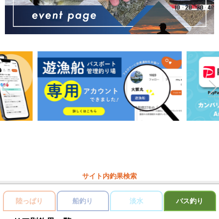
サイト内釣果検索
陸っぱり
船釣り
淡水
バス釣り