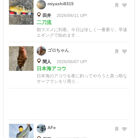
miyashi8315
田井
2026/06/11 UP!
二刀流
朝マズメに到着。今日は珍しく一番乗り。早速
エギングで始めます...
ゴロちゃん
間人
2026/06/07 UP!
日本海アコウ
日本海のアコウを夜に釣ってやろうと真っ暗な
サーフでシモリ周り...
AFe