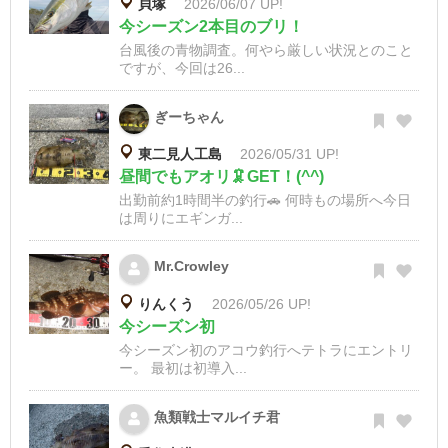
貝塚
2026/06/07 UP!
今シーズン2本目のブリ！
台風後の青物調査。何やら厳しい状況とのこと
ですが、今回は26...
ぎーちゃん
東二見人工島
2026/05/31 UP!
昼間でもアオリ🦑GET！(^^)
出勤前約1時間半の釣行🚗 何時もの場所へ今日
は周りにエギンガ...
Mr.Crowley
りんくう
2026/05/26 UP!
今シーズン初
今シーズン初のアコウ釣行へテトラにエントリ
ー。 最初は初導入...
魚類戦士マルイチ君