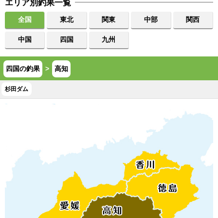
エリア別釣果一覧
全国
東北
関東
中部
関西
中国
四国
九州
四国の釣果
>
高知
杉田ダム