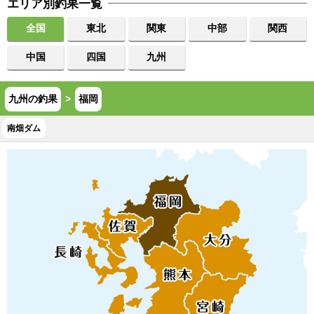
エリア別釣果一覧
全国
東北
関東
中部
関西
中国
四国
九州
九州の釣果
>
福岡
南畑ダム