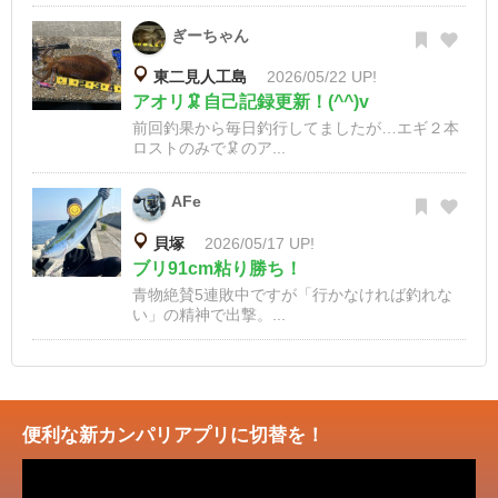
ぎーちゃん
東二見人工島
2026/05/22 UP!
アオリ🦑自己記録更新！(^^)v
前回釣果から毎日釣行してましたが…エギ２本
ロストのみで🦑のア...
AFe
貝塚
2026/05/17 UP!
ブリ91cm粘り勝ち！
青物絶賛5連敗中ですが「行かなければ釣れな
い」の精神で出撃。...
便利な新カンパリアプリに切替を！