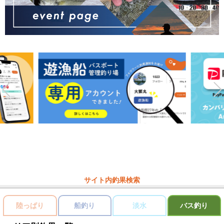
サイト内釣果検索
陸っぱり
船釣り
淡水
バス釣り