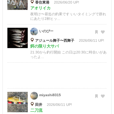
香住東港
2026/06/20 UP!
アオリイカ
夜明け〜昼迄の釣果です いいタイミングで群れ
にあたり2杯ヒッ...
いのぴー
アジュール舞子〜西舞子
2026/06/11 UP!
餌の限り大サバ
21:30から釣行開始 この日は20:30に時合いがあ
ったよ...
miyashi8315
田井
2026/06/11 UP!
二刀流