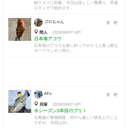
朝マズメに到着。今日は珍しく一番乗り。早速
エギングで始めます...
ゴロちゃん
間人
2026/06/07 UP!
日本海アコウ
日本海のアコウを夜に釣ってやろうと真っ暗な
サーフでシモリ周り...
AFe
貝塚
2026/06/07 UP!
今シーズン2本目のブリ！
台風後の青物調査。何やら厳しい状況とのこと
ですが、今回は26...