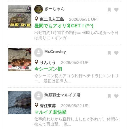
ぎーちゃん
東二見人工島
2026/05/31 UP!
昼間でもアオリ🦑GET！(^^)
出勤前約1時間半の釣行🚗 何時もの場所へ今日
は周りにエギンガ...
Mr.Crowley
りんくう
2026/05/26 UP!
今シーズン初
今シーズン初のアコウ釣行へテトラにエントリ
ー。 最初は初導入...
魚類戦士マルイチ君
香住東港
2026/05/22 UP!
マルイチ君快挙
仕事終わりから直行しましたが釣れず、休憩を
挟んで再出撃。 流...