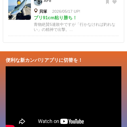
AFe
貝塚
2026/05/17 UP!
ブリ91cm粘り勝ち！
青物絶賛5連敗中ですが「行かなければ釣れな
い」の精神で出撃。...
便利な新カンパリアプリに切替を！