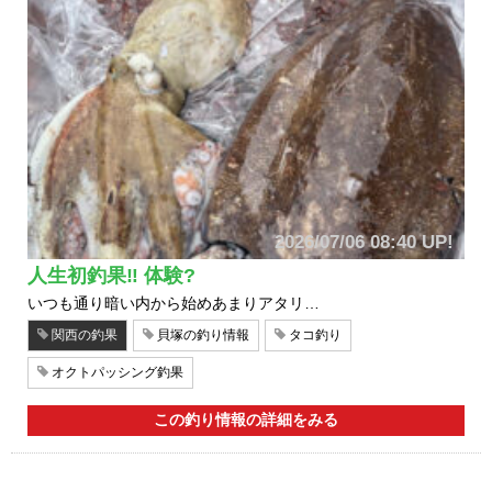
2026/07/06 08:40 UP!
人生初釣果‼️ 体験?
いつも通り暗い内から始めあまりアタリ…
関西の釣果
貝塚の釣り情報
タコ釣り
オクトパッシング釣果
この釣り情報の詳細をみる