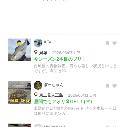
AFe
貝塚
2026/06/07 UP!
今シーズン2本目のブリ！
台風後の青物調査。何やら厳しい状況とのこと
ですが、今回は26...
ぎーちゃん
東二見人工島
2026/05/31 UP!
昼間でもアオリ🦑GET！(^^)
出勤前約1時間半の釣行🚗 何時もの場所へ今日
は周りにエギンガ...