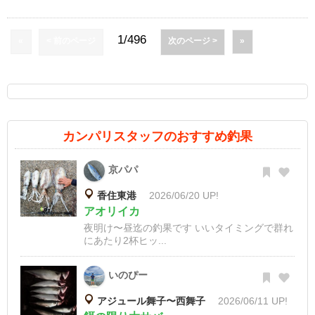
1/496
«
< 前のページ
次のページ >
»
カンパリスタッフのおすすめ釣果
京パパ
香住東港
2026/06/20 UP!
アオリイカ
夜明け〜昼迄の釣果です いいタイミングで群れ
にあたり2杯ヒッ...
いのぴー
アジュール舞子〜西舞子
2026/06/11 UP!