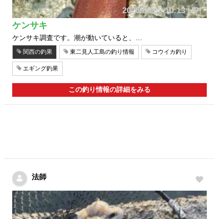
2026/08/05 10:13 UP!
ケンサキ
ケンサキ調査です。潮が動いていると、…
関西の釣果
東二見人工島の釣り情報
コウイカ釣り
エギング釣果
この釣り情報の詳細をみる
法師