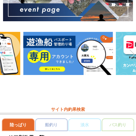
サイト内釣果検索
陸っぱり
船釣り
淡水
バス釣り