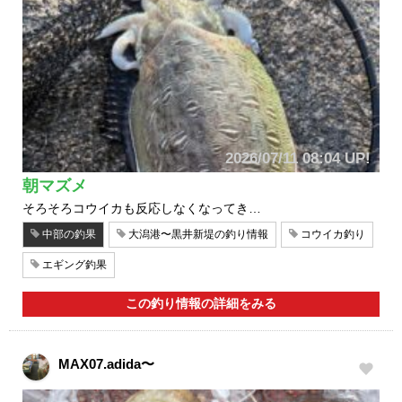
2026/07/11 08:04 UP!
朝マズメ
そろそろコウイカも反応しなくなってき…
中部の釣果
大潟港〜黒井新堤の釣り情報
コウイカ釣り
エギング釣果
この釣り情報の詳細をみる
MAX07.adida〜