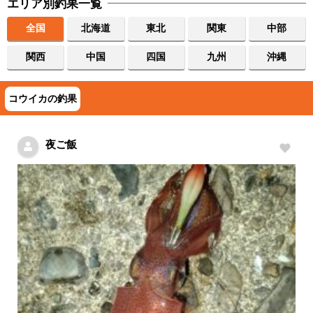
エリア別釣果一覧
全国
北海道
東北
関東
中部
関西
中国
四国
九州
沖縄
コウイカの釣果
夜ご飯