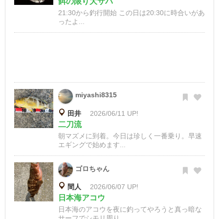
餌の限り大サバ
21:30から釣行開始 この日は20:30に時合いがあ
ったよ...
miyashi8315
田井
2026/06/11 UP!
二刀流
朝マズメに到着。今日は珍しく一番乗り。早速
エギングで始めます...
ゴロちゃん
間人
2026/06/07 UP!
日本海アコウ
日本海のアコウを夜に釣ってやろうと真っ暗な
サーフでシモリ周り...