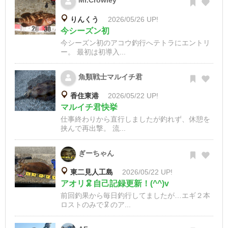
Mr.Crowley
りんくう
2026/05/26 UP!
今シーズン初
今シーズン初のアコウ釣行へテトラにエントリ
ー。 最初は初導入...
魚類戦士マルイチ君
香住東港
2026/05/22 UP!
マルイチ君快挙
仕事終わりから直行しましたが釣れず、休憩を
挟んで再出撃。 流...
ぎーちゃん
東二見人工島
2026/05/22 UP!
アオリ🦑自己記録更新！(^^)v
前回釣果から毎日釣行してましたが…エギ２本
ロストのみで🦑のア...