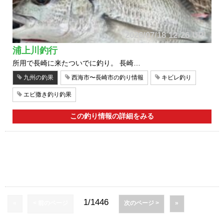
2026/07/18 12:26 UP!
浦上川釣行
所用で長崎に来たついでに釣り。 長崎…
九州の釣果
西海市〜長崎市の釣り情報
キビレ釣り
エビ撒き釣り釣果
この釣り情報の詳細をみる
1/1446
«
< 前のページ
次のページ >
»