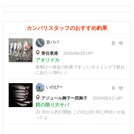
カンパリスタッフのおすすめ釣果
京パパ
香住東港
2026/06/20 UP!
アオリイカ
夜明け〜昼迄の釣果です いいタイミングで群れ
にあたり2杯ヒッ...
いのぴー
アジュール舞子〜西舞子
2026/06/11 UP!
餌の限り大サバ
21:30から釣行開始 この日は20:30に時合いがあ
ったよ...