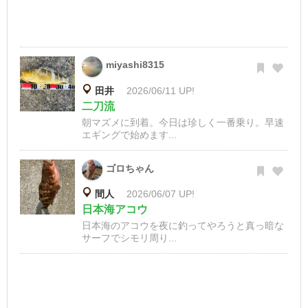
miyashi8315
田井
2026/06/11 UP!
二刀流
朝マズメに到着。今日は珍しく一番乗り。早速
エギングで始めます...
ゴロちゃん
間人
2026/06/07 UP!
日本海アコウ
日本海のアコウを夜に釣ってやろうと真っ暗な
サーフでシモリ周り...