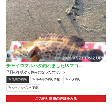
2026/07/23 10:42 UP!
チャイロマルハタ釣れました!&マゴ…
平日の午後から休みになったので、シー…
九州の釣果
小湊港の釣り情報
ハタ釣り
ショアジギング釣果
この釣り情報の詳細をみる