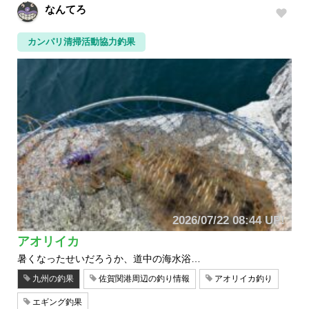
なんてろ
カンパリ清掃活動協力釣果
2026/07/22 08:44 UP!
アオリイカ
暑くなったせいだろうか、道中の海水浴…
九州の釣果
佐賀関港周辺の釣り情報
アオリイカ釣り
エギング釣果