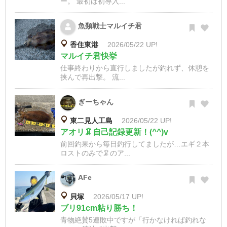
ー。 最初は初導入...
魚類戦士マルイチ君
香住東港
2026/05/22 UP!
マルイチ君快挙
仕事終わりから直行しましたが釣れず、休憩を
挟んで再出撃。 流...
ぎーちゃん
東二見人工島
2026/05/22 UP!
アオリ🦑自己記録更新！(^^)v
前回釣果から毎日釣行してましたが…エギ２本
ロストのみで🦑のア...
AFe
貝塚
2026/05/17 UP!
ブリ91cm粘り勝ち！
青物絶賛5連敗中ですが「行かなければ釣れな