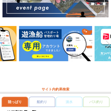
サイト内釣果検索
陸っぱり
船釣り
淡水
バス釣り