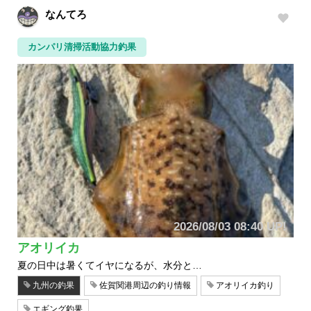
なんてろ
カンパリ清掃活動協力釣果
2026/08/03 08:40 UP!
アオリイカ
夏の日中は暑くてイヤになるが、水分と…
九州の釣果
佐賀関港周辺の釣り情報
アオリイカ釣り
エギング釣果