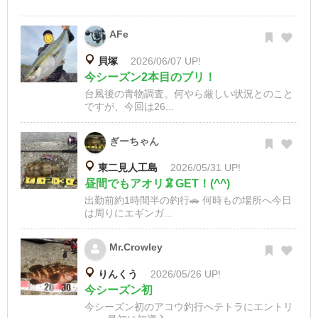
AFe
貝塚
2026/06/07 UP!
今シーズン2本目のブリ！
台風後の青物調査。何やら厳しい状況とのこと
ですが、今回は26...
ぎーちゃん
東二見人工島
2026/05/31 UP!
昼間でもアオリ🦑GET！(^^)
出勤前約1時間半の釣行🚗 何時もの場所へ今日
は周りにエギンガ...
Mr.Crowley
りんくう
2026/05/26 UP!
今シーズン初
今シーズン初のアコウ釣行へテトラにエントリ