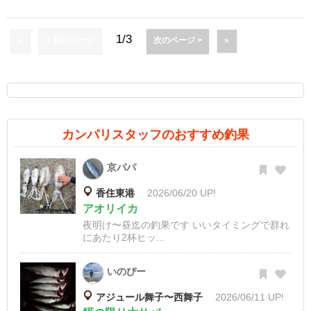
1/3
«
< 前のページ
次のページ >
»
カンパリスタッフのおすすめ釣果
京パパ
香住東港
2026/06/20 UP!
アオリイカ
夜明け〜昼迄の釣果です いいタイミングで群れ
にあたり2杯ヒッ...
いのぴー
アジュール舞子〜西舞子
2026/06/11 UP!