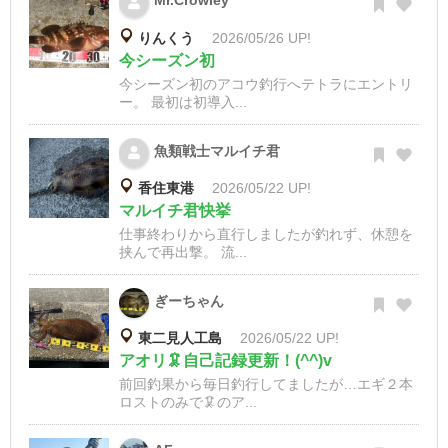
Mr.Crowley
りんくう
2026/05/26 UP!
今シーズン初
今シーズン初のアコウ釣行へテトラにエントリ
ー。 最初は初導入...
魚類戦士マルイチ君
香住東港
2026/05/22 UP!
マルイチ君快挙
仕事終わりから直行しましたが釣れず、休憩を
挟んで再出撃。 流...
ぎーちゃん
東二見人工島
2026/05/22 UP!
アオリ🦑自己記録更新！(^^)v
前回釣果から毎日釣行してましたが…エギ２本
ロストのみで🦑のア...