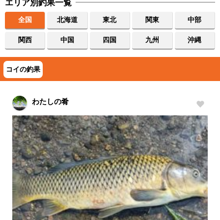
エリア別釣果一覧
全国
北海道
東北
関東
中部
関西
中国
四国
九州
沖縄
コイの釣果
わたしの肴