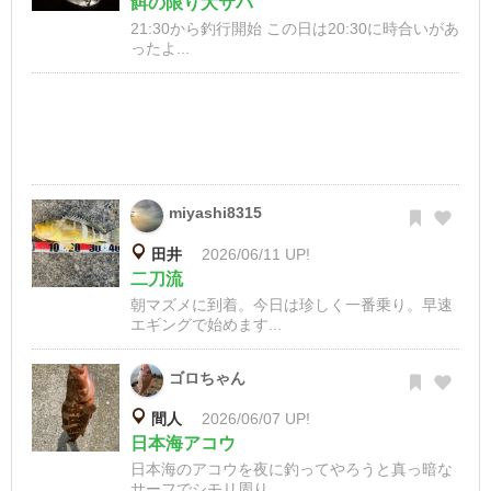
餌の限り大サバ
21:30から釣行開始 この日は20:30に時合いがあ
ったよ...
miyashi8315
田井
2026/06/11 UP!
二刀流
朝マズメに到着。今日は珍しく一番乗り。早速
エギングで始めます...
ゴロちゃん
間人
2026/06/07 UP!
日本海アコウ
日本海のアコウを夜に釣ってやろうと真っ暗な
サーフでシモリ周り...