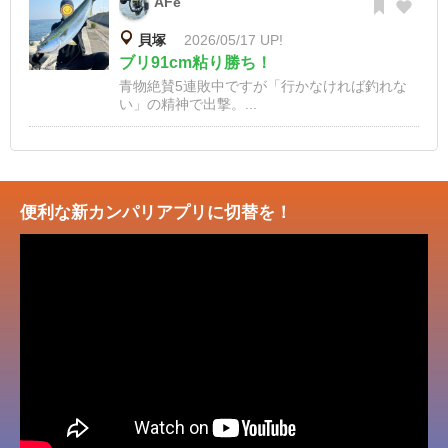
AFe
貝塚
2026/05/17 UP!
ブリ91cm粘り勝ち！
青物絶賛5連敗中ですが「行かなければ釣れな
い」の精神で出撃。...
便利な新カンパリアプリに切替を！