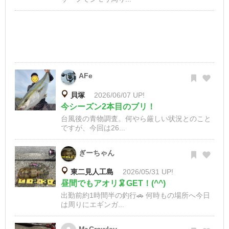
AFe
貝塚
2026/06/07 UP!
今シーズン2本目のブリ！
台風後の青物調査。何やら厳しい状況とのこと
ですが、今回は26...
ぎーちゃん
東二見人工島
2026/05/31 UP!
昼間でもアオリ🦑GET！(^^)
出勤前約1時間半の釣行🚗 何時もの場所へ今日
は周りにエギンガ...