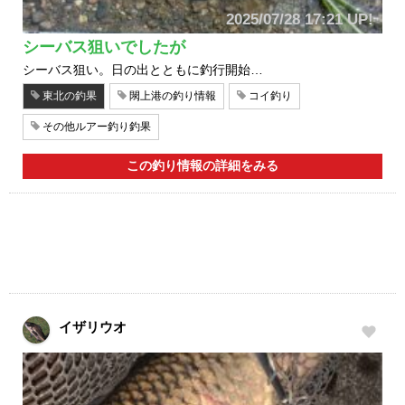
2025/07/28 17:21 UP!
シーバス狙いでしたが
シーバス狙い。日の出とともに釣行開始…
東北の釣果
閖上港の釣り情報
コイ釣り
その他ルアー釣り釣果
この釣り情報の詳細をみる
イザリウオ