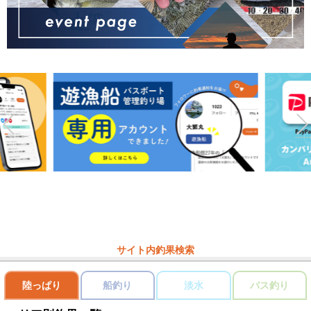
サイト内釣果検索
陸っぱり
船釣り
淡水
バス釣り