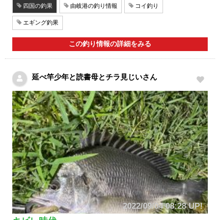
四国の釣果
由岐港の釣り情報
コイ釣り
エギング釣果
この釣り情報の詳細をみる
延べ竿少年と読書母とチラ見じいさん
2022/09/04 08:28 UP!