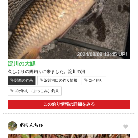
2024/08/09 13:45 UP!
淀川の大鯉
久しぶりの餌釣りに来ました。淀川の河…
関西の釣果
淀川河口の釣り情報
コイ釣り
ズボ釣り（ぶっこみ）釣果
この釣り情報の詳細をみる
釣りんちゅ