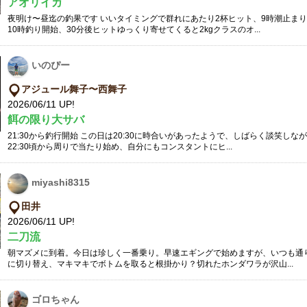
アオリイカ
夜明け〜昼迄の釣果です いいタイミングで群れにあたり2杯ヒット、9時潮止ま
10時釣り開始、30分後ヒットゆっくり寄せてくると2kgクラスのオ...
いのぴー
アジュール舞子〜西舞子
2026/06/11 UP!
餌の限り大サバ
21:30から釣行開始 この日は20:30に時合いがあったようで、しばらく談笑し
22:30頃から周りで当たり始め、自分にもコンスタントにヒ...
miyashi8315
田井
2026/06/11 UP!
二刀流
朝マズメに到着。今日は珍しく一番乗り。早速エギングで始めますが、いつも通り
に切り替え、マキマキでボトムを取ると根掛かり？切れたホンダワラが沢山...
ゴロちゃん