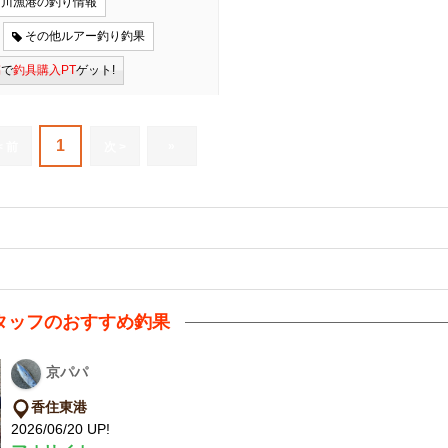
石川漁港の釣り情報
その他ルアー釣り釣果
稿
で
釣具購入PT
ゲット!
1
»
< 前
次 >
タッフのおすすめ釣果
京パパ
香住東港
2026/06/20 UP!