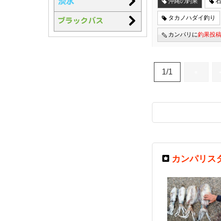
沖縄の釣果
タカノハダイ釣り
カンパリに
釣果投
1/1
«
カンパリス