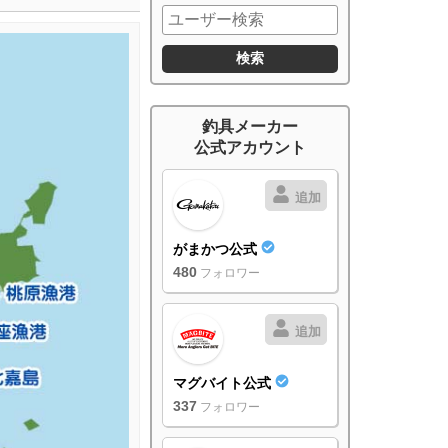
釣具メーカー
公式アカウント
追加
がまかつ公式
480
フォロワー
追加
マグバイト公式
337
フォロワー