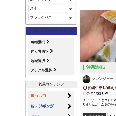
淡水
ブラックバス
沖縄エリアのカテゴリ一覧
魚種選択
釣り方選択
地域選択
沖縄遠征2
タックル選択
ツレンジャー
釣果コンテンツ
沖縄中部1の釣り
2024/11/03 UP!
クワガナーことコトヒ
りましたが、全然掛か