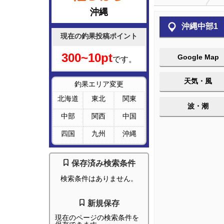
沖縄
沖縄中部1
現在の釣果投稿ポイント
300~10pt
Google Map
です。
天気・風
釣果エリア変更
北海道
東北
関東
波・潮
中部
関西
中国
四国
九州
沖縄
保存済み検索条件
検索条件はありません。
新規保存
現在のページの検索条件を