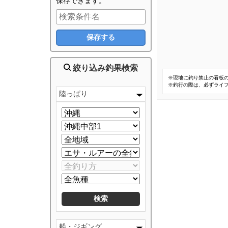
保存できます。
絞り込み釣果検索
※現地に釣り禁止の看板
※釣行の際は、必ずライ
陸っぱり
船・ジギング