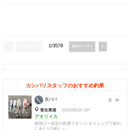
1/3578
«
< 前のページ
次のページ >
»
カンパリスタッフのおすすめ釣果
京パパ
香住東港
2026/06/20 UP!
アオリイカ
夜明け〜昼迄の釣果です いいタイミングで群れ
にあたり2杯ヒッ...