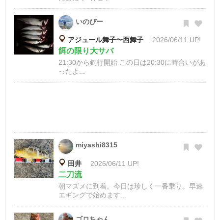
いのぴー
アジュール舞子〜西舞子
2026/06/11 UP!
餌の限り大サバ
21:30から釣行開始 この日は20:30に時合いがあ
ったよ...
miyashi8315
田井
2026/06/11 UP!
二刀流
朝マズメに到着。今日は珍しく一番乗り。早速
エギングで始めます...
ゴロちゃん