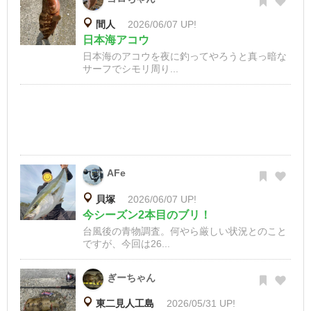
間人
2026/06/07 UP!
日本海アコウ
日本海のアコウを夜に釣ってやろうと真っ暗な
サーフでシモリ周り...
AFe
貝塚
2026/06/07 UP!
今シーズン2本目のブリ！
台風後の青物調査。何やら厳しい状況とのこと
ですが、今回は26...
ぎーちゃん
東二見人工島
2026/05/31 UP!