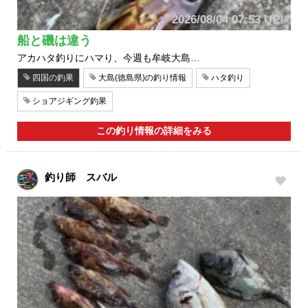
2026/08/04 07:53 UP!
船と磯は違う
アカハタ釣りにハマり、今週も牟岐大島…
四国の釣果
大島(徳島県)の釣り情報
ハタ釣り
ショアジギング釣果
この釣り情報の詳細をみる
釣り師 スバル