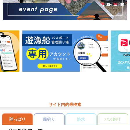
サイト内釣果検索
陸っぱり
船釣り
淡水
バス釣り