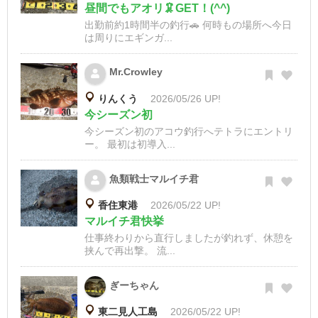
昼間でもアオリ🦑GET！(^^)
出勤前約1時間半の釣行🚗 何時もの場所へ今日
は周りにエギンガ...
Mr.Crowley
りんくう
2026/05/26 UP!
今シーズン初
今シーズン初のアコウ釣行へテトラにエントリ
ー。 最初は初導入...
魚類戦士マルイチ君
香住東港
2026/05/22 UP!
マルイチ君快挙
仕事終わりから直行しましたが釣れず、休憩を
挟んで再出撃。 流...
ぎーちゃん
東二見人工島
2026/05/22 UP!