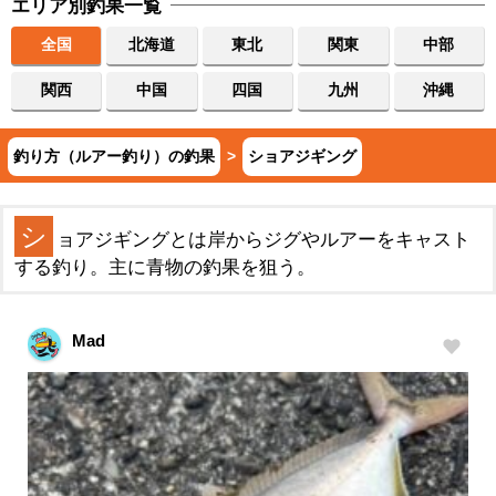
エリア別釣果一覧
全国
北海道
東北
関東
中部
関西
中国
四国
九州
沖縄
釣り方（ルアー釣り）の釣果
>
ショアジギング
シ
ョアジギングとは岸からジグやルアーをキャスト
する釣り。主に青物の釣果を狙う。
Mad