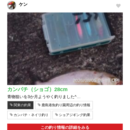
ケン
2026/08/05 09:09 UP!
カンパチ（ショゴ）28cm
青物狙いを3か月ようやく釣りました^…
関東の釣果
鹿島港魚釣り園周辺の釣り情報
カンパチ・ネイリ釣り
ショアジギング釣果
この釣り情報の詳細をみる