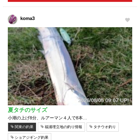
koma3
2026/08/05 09:07 UP!
夏タチのサイズ
小潮の上げ8分、ルアーマン４人で8本…
関東の釣果
福浦埋立地の釣り情報
タチウオ釣り
ショアジギング釣果