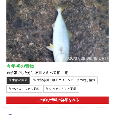
2026/07/29 08:48 UP!
今年初の青物
雨予報でしたが、石川方面へ遠征。 朝…
中部の釣果
大聖寺川〜根上グリーンビーチの釣り情報
ツバス・ワカシ釣り
ショアジギング釣果
この釣り情報の詳細をみる