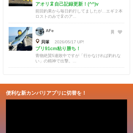
アオリ🦑自己記録更新！(^^)v
前回釣果から毎日釣行してましたが…エギ２本
ロストのみで🦑のア...
AFe
貝塚
2026/05/17 UP!
ブリ91cm粘り勝ち！
青物絶賛5連敗中ですが「行かなければ釣れな
い」の精神で出撃。...
便利な新カンパリアプリに切替を！