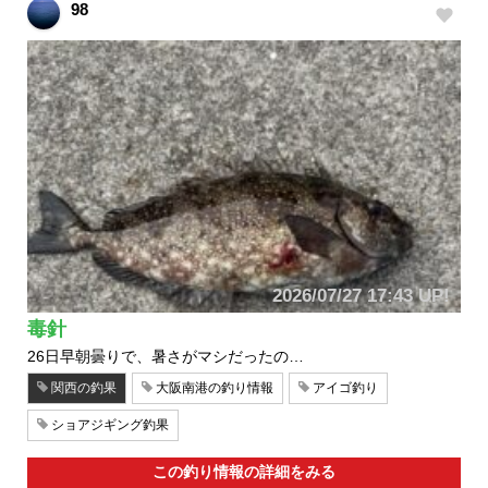
98
2026/07/27 17:43 UP!
毒針
26日早朝曇りで、暑さがマシだったの…
関西の釣果
大阪南港の釣り情報
アイゴ釣り
ショアジギング釣果
この釣り情報の詳細をみる