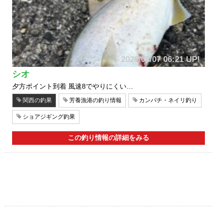
2026/08/07 06:21 UP!
シオ
夕方ポイント到着 風速8でやりにくい…
関西の釣果
芳養漁港の釣り情報
カンパチ・ネイリ釣り
ショアジギング釣果
この釣り情報の詳細をみる