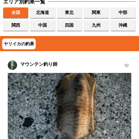
エリア別釣果一覧
全国
北海道
東北
関東
中部
関西
中国
四国
九州
沖縄
ヤリイカの釣果
マウンテン釣り師