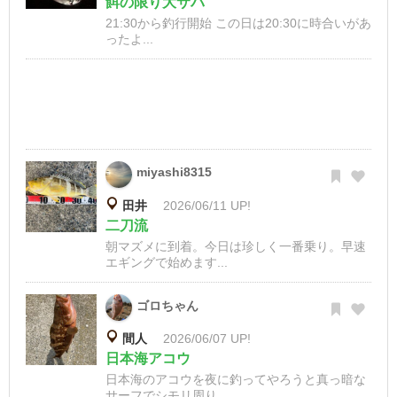
餌の限り大サバ
21:30から釣行開始 この日は20:30に時合いがあ
ったよ...
miyashi8315
田井
2026/06/11 UP!
二刀流
朝マズメに到着。今日は珍しく一番乗り。早速
エギングで始めます...
ゴロちゃん
間人
2026/06/07 UP!
日本海アコウ
日本海のアコウを夜に釣ってやろうと真っ暗な
サーフでシモリ周り...