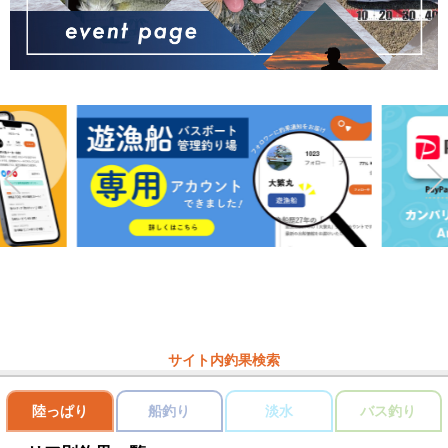
サイト内釣果検索
陸っぱり
船釣り
淡水
バス釣り