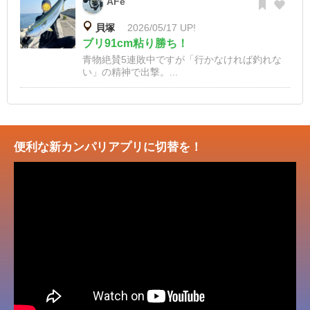
AFe
貝塚
2026/05/17 UP!
ブリ91cm粘り勝ち！
青物絶賛5連敗中ですが「行かなければ釣れな
い」の精神で出撃。...
便利な新カンパリアプリに切替を！