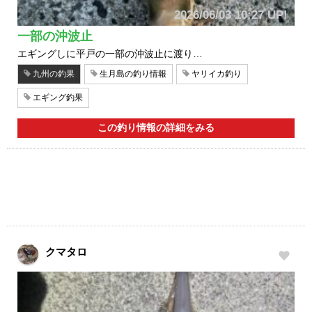
2026/06/03 10:27 UP!
一部の沖波止
エギングしに平戸の一部の沖波止に渡り…
九州の釣果
生月島の釣り情報
ヤリイカ釣り
エギング釣果
この釣り情報の詳細をみる
クマタロ