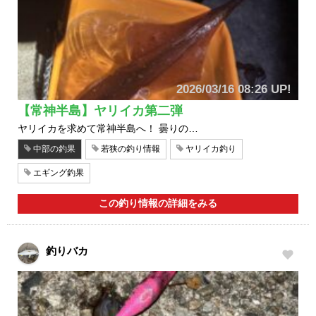
2026/03/16 08:26 UP!
【常神半島】ヤリイカ第二弾
ヤリイカを求めて常神半島へ！ 曇りの…
中部の釣果
若狭の釣り情報
ヤリイカ釣り
エギング釣果
この釣り情報の詳細をみる
釣りバカ