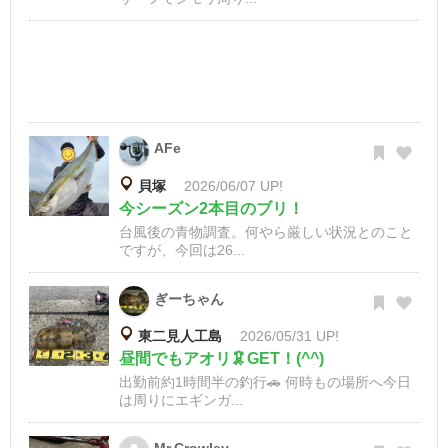
AFe
貝塚
2026/06/07 UP!
今シーズン2本目のブリ！
台風後の青物調査。何やら厳しい状況とのこと
ですが、今回は26...
ぎーちゃん
東二見人工島
2026/05/31 UP!
昼間でもアオリ🦑GET！(^^)
出勤前約1時間半の釣行🚗 何時もの場所へ今日
は周りにエギンガ...