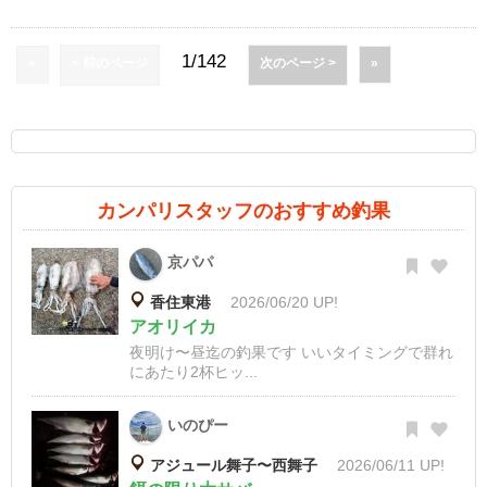
1/142
«
< 前のページ
次のページ >
»
カンパリスタッフのおすすめ釣果
京パパ
香住東港
2026/06/20 UP!
アオリイカ
夜明け〜昼迄の釣果です いいタイミングで群れ
にあたり2杯ヒッ...
いのぴー
アジュール舞子〜西舞子
2026/06/11 UP!