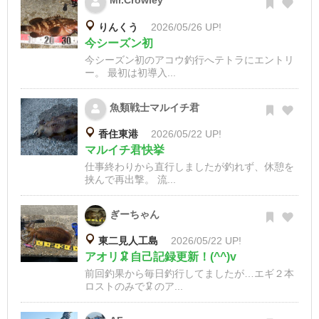
Mr.Crowley
りんくう
2026/05/26 UP!
今シーズン初
今シーズン初のアコウ釣行へテトラにエントリ
ー。 最初は初導入...
魚類戦士マルイチ君
香住東港
2026/05/22 UP!
マルイチ君快挙
仕事終わりから直行しましたが釣れず、休憩を
挟んで再出撃。 流...
ぎーちゃん
東二見人工島
2026/05/22 UP!
アオリ🦑自己記録更新！(^^)v
前回釣果から毎日釣行してましたが…エギ２本
ロストのみで🦑のア...