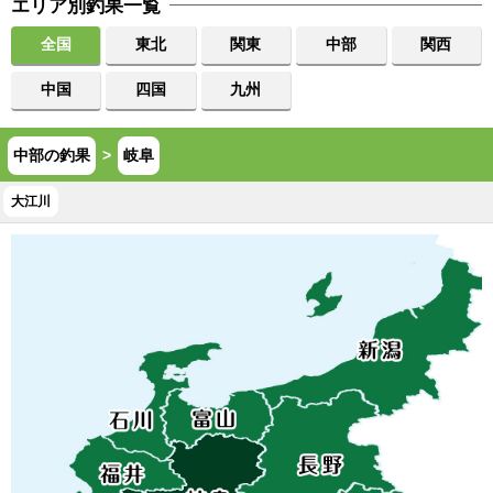
エリア別釣果一覧
全国
東北
関東
中部
関西
中国
四国
九州
中部の釣果
>
岐阜
大江川