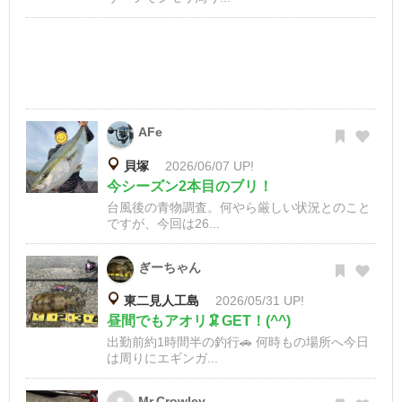
AFe
貝塚
2026/06/07 UP!
今シーズン2本目のブリ！
台風後の青物調査。何やら厳しい状況とのこと
ですが、今回は26...
ぎーちゃん
東二見人工島
2026/05/31 UP!
昼間でもアオリ🦑GET！(^^)
出勤前約1時間半の釣行🚗 何時もの場所へ今日
は周りにエギンガ...
Mr.Crowley