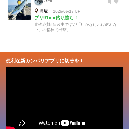
AFe
貝塚
2026/05/17 UP!
ブリ91cm粘り勝ち！
青物絶賛5連敗中ですが「行かなければ釣れな
い」の精神で出撃。...
便利な新カンパリアプリに切替を！