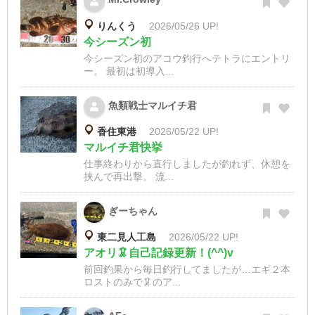
りんくう
2026/05/26 UP!
今シーズン初
今シーズン初のアコウ釣行へテトラにエントリ
ー。 最初は初導入...
魚類戦士マルイチ君
香住東港
2026/05/22 UP!
マルイチ君快挙
仕事終わりから直行しましたが釣れず、休憩を
挟んで再出撃。 流...
ぎーちゃん
東二見人工島
2026/05/22 UP!
アオリ🦑自己記録更新！(^^)v
前回釣果から毎日釣行してましたが…エギ２本
ロストのみで🦑のア...