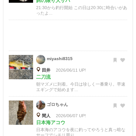
餌の限り大サバ
21:30から釣行開始 この日は20:30に時合いがあ
ったよ...
miyashi8315
田井
2026/06/11 UP!
二刀流
朝マズメに到着。今日は珍しく一番乗り。早速
エギングで始めます...
ゴロちゃん
間人
2026/06/07 UP!
日本海アコウ
日本海のアコウを夜に釣ってやろうと真っ暗な
サーフでシモリ周り...