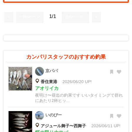
1/1
«
< 前のページ
次のページ >
»
カンパリスタッフのおすすめ釣果
京パパ
香住東港
2026/06/20 UP!
アオリイカ
夜明け〜昼迄の釣果です いいタイミングで群れ
にあたり2杯ヒッ...
いのぴー
アジュール舞子〜西舞子
2026/06/11 UP!