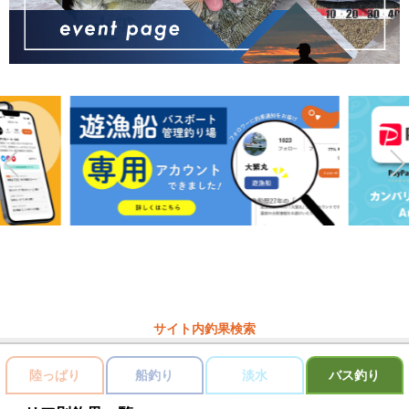
サイト内釣果検索
陸っぱり
船釣り
淡水
バス釣り