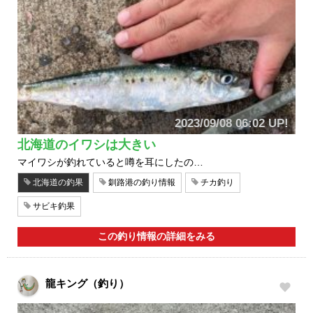
2023/09/08 06:02 UP!
北海道のイワシは大きい
マイワシが釣れていると噂を耳にしたの…
北海道の釣果
釧路港の釣り情報
チカ釣り
サビキ釣果
この釣り情報の詳細をみる
龍キング（釣り）