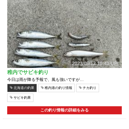
2023/08/12 10:41 UP!
稚内でサビキ釣り
今日は雨が降る予報で、風も強いですが…
北海道の釣果
稚内港の釣り情報
チカ釣り
サビキ釣果
この釣り情報の詳細をみる