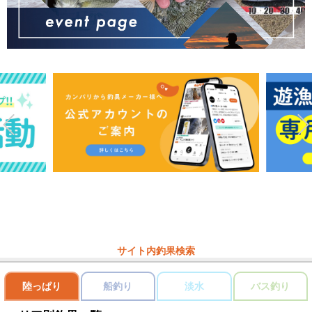
サイト内釣果検索
陸っぱり
船釣り
淡水
バス釣り