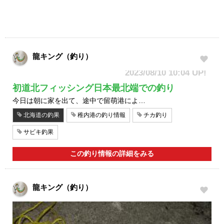
龍キング（釣り）
2023/08/10 10:04 UP!
初道北フィッシング日本最北端での釣り
今日は朝に家を出て、途中で留萌港によ…
北海道の釣果
稚内港の釣り情報
チカ釣り
サビキ釣果
この釣り情報の詳細をみる
龍キング（釣り）