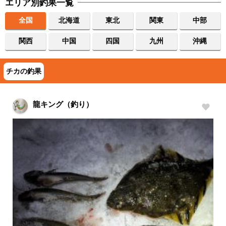
エリア別釣果一覧
全国
北海道
東北
関東
中部
関西
中国
四国
九州
沖縄
チカの釣果
龍キング（釣り）