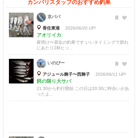
カンパリスタッフのおすすめ釣果
京パパ
香住東港
2026/06/20 UP!
アオリイカ
夜明け〜昼迄の釣果です いいタイミングで群れ
にあたり2杯ヒッ...
いのぴー
アジュール舞子〜西舞子
2026/06/11 UP!
餌の限り大サバ
21:30から釣行開始 この日は20:30に時合いがあ
ったよ...