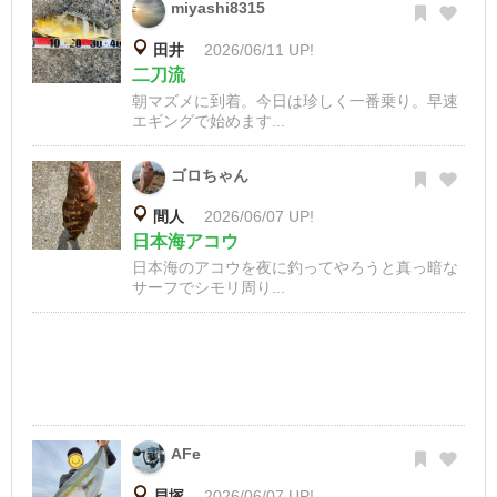
miyashi8315
田井
2026/06/11 UP!
二刀流
朝マズメに到着。今日は珍しく一番乗り。早速
エギングで始めます...
ゴロちゃん
間人
2026/06/07 UP!
日本海アコウ
日本海のアコウを夜に釣ってやろうと真っ暗な
サーフでシモリ周り...
AFe
貝塚
2026/06/07 UP!