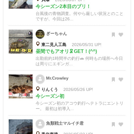
今シーズン2本目のブリ！
台風後の青物調査。何やら厳しい状況とのこと
ですが、今回は26...
ぎーちゃん
東二見人工島
2026/05/31 UP!
昼間でもアオリ🦑GET！(^^)
出勤前約1時間半の釣行🚗 何時もの場所へ今日
は周りにエギンガ...
Mr.Crowley
りんくう
2026/05/26 UP!
今シーズン初
今シーズン初のアコウ釣行へテトラにエントリ
ー。 最初は初導入...
魚類戦士マルイチ君