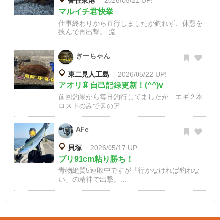
香住東港
2026/05/22 UP!
マルイチ君快挙
仕事終わりから直行しましたが釣れず、休憩を
挟んで再出撃。 流...
ぎーちゃん
東二見人工島
2026/05/22 UP!
アオリ🦑自己記録更新！(^^)v
前回釣果から毎日釣行してましたが…エギ２本
ロストのみで🦑のア...
AFe
貝塚
2026/05/17 UP!
ブリ91cm粘り勝ち！
青物絶賛5連敗中ですが「行かなければ釣れな
い」の精神で出撃。...