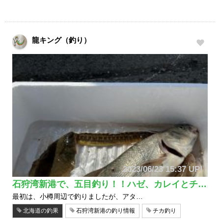
龍キング（釣り）
2023/06/23 15:37 UP!
石狩湾新港で、五目釣り！！ハゼ、カレイとチ…
最初は、小樽周辺で釣りましたが、アタ…
北海道の釣果
石狩湾新港の釣り情報
チカ釣り