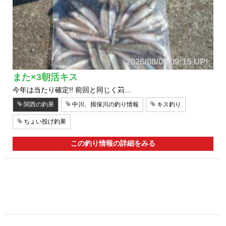
2026/08/05 09:15 UP!
また×3朝活キス
今年は当たり確定!! 前回と同じく苅…
関西の釣果
中川、揖保川の釣り情報
キス釣り
ちょい投げ釣果
この釣り情報の詳細をみる