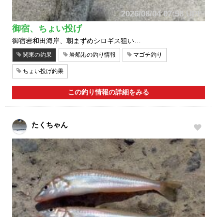
2026/08/04 07:58 UP!
御宿、ちょい投げ
御宿岩和田海岸、朝まずめシロギス狙い…
関東の釣果
岩船港の釣り情報
マゴチ釣り
ちょい投げ釣果
この釣り情報の詳細をみる
たくちゃん