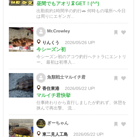
昼間でもアオリ🦑GET！(^^)
出勤前約1時間半の釣行🚗 何時もの場所へ今日
は周りにエギンガ...
Mr.Crowley
りんくう
2026/05/26 UP!
今シーズン初
今シーズン初のアコウ釣行へテトラにエントリ
ー。 最初は初導入...
魚類戦士マルイチ君
香住東港
2026/05/22 UP!
マルイチ君快挙
仕事終わりから直行しましたが釣れず、休憩を
挟んで再出撃。 流...
ぎーちゃん
東二見人工島
2026/05/22 UP!