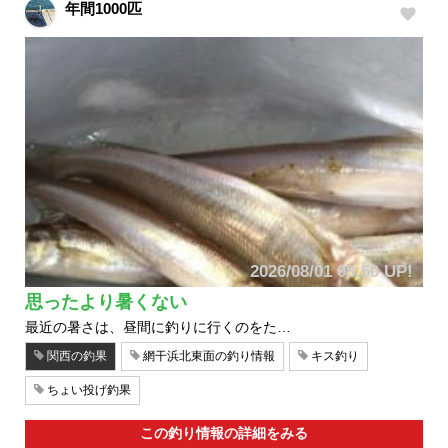
年間1000匹
2026/08/01 08:50 UP!
思ったより暑くない
最近の暑さは、昼間に釣りに行くのをた…
関西の釣果
網干浜北東面の釣り情報
キス釣り
ちょい投げ釣果
この釣り情報の詳細をみる