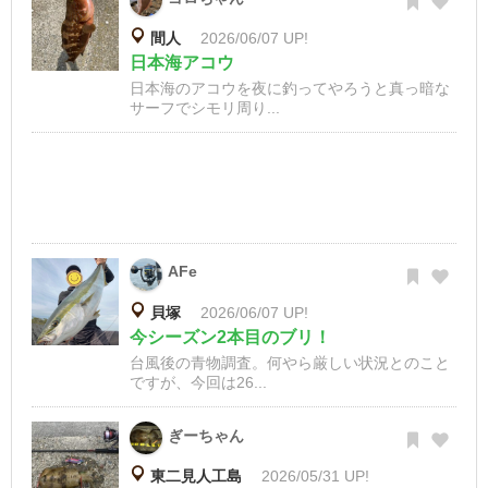
間人
2026/06/07 UP!
日本海アコウ
日本海のアコウを夜に釣ってやろうと真っ暗な
サーフでシモリ周り...
AFe
貝塚
2026/06/07 UP!
今シーズン2本目のブリ！
台風後の青物調査。何やら厳しい状況とのこと
ですが、今回は26...
ぎーちゃん
東二見人工島
2026/05/31 UP!