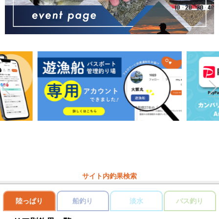
サイト内釣果検索
陸っぱり
船釣り
淡水
バス釣り