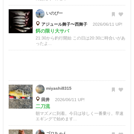
いのぴー
アジュール舞子〜西舞子
2026/06/11 UP!
餌の限り大サバ
21:30から釣行開始 この日は20:30に時合いがあ
ったよ...
miyashi8315
田井
2026/06/11 UP!
二刀流
朝マズメに到着。今日は珍しく一番乗り。早速
エギングで始めます...
ゴロちゃん