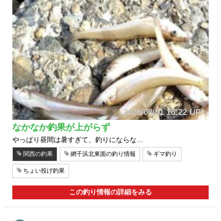
2026/08/01 16:22 UP!
なかなか釣果が上がらず
やっぱり昼間は暑すぎて、釣りにならな…
関西の釣果
網干浜北東面の釣り情報
ギマ釣り
ちょい投げ釣果
この釣り情報の詳細をみる