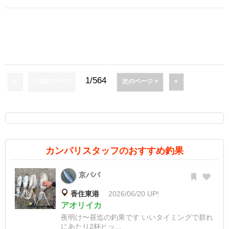
1/564
«
< 前のページ
次のページ >
»
カンパリスタッフのおすすめ釣果
京パパ
香住東港
2026/06/20 UP!
アオリイカ
夜明け〜昼迄の釣果です いいタイミングで群れ
にあたり2杯ヒッ...