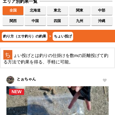
エリア別釣果一覧
全国
北海道
東北
関東
中部
関西
中国
四国
九州
沖縄
釣り方（エサ釣り）の釣果
>
ちょい投げ
ち
ょい投げとは釣りの仕掛けを数mの距離投げて釣
る方法で釣果を得る、手軽に可能。
とぉちゃん
NEW