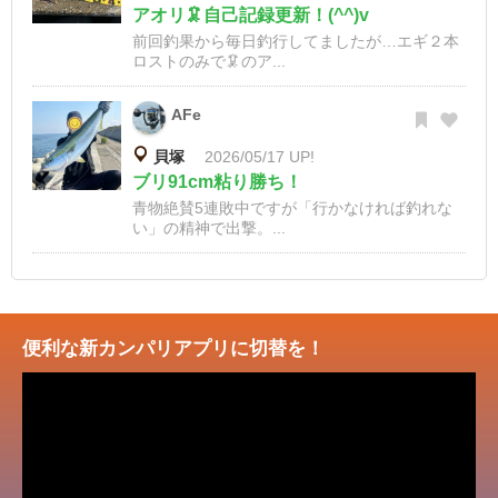
アオリ🦑自己記録更新！(^^)v
前回釣果から毎日釣行してましたが…エギ２本
ロストのみで🦑のア...
AFe
貝塚
2026/05/17 UP!
ブリ91cm粘り勝ち！
青物絶賛5連敗中ですが「行かなければ釣れな
い」の精神で出撃。...
便利な新カンパリアプリに切替を！