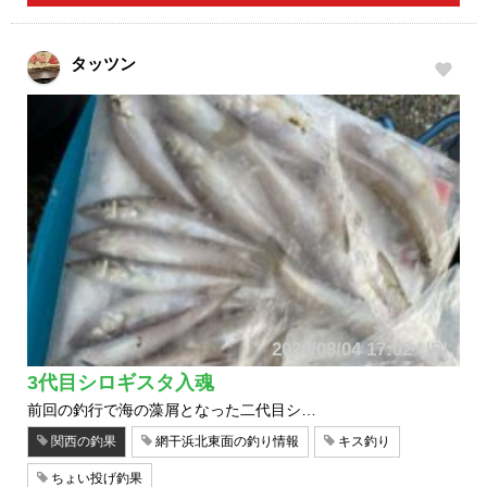
タッツン
2026/08/04 17:02 UP!
3代目シロギスタ入魂
前回の釣行で海の藻屑となった二代目シ…
関西の釣果
網干浜北東面の釣り情報
キス釣り
ちょい投げ釣果