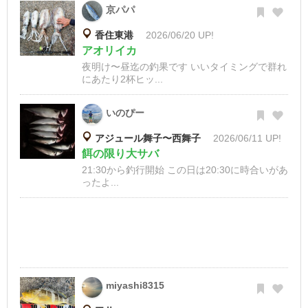
京パパ
香住東港
2026/06/20 UP!
アオリイカ
夜明け〜昼迄の釣果です いいタイミングで群れ
にあたり2杯ヒッ...
いのぴー
アジュール舞子〜西舞子
2026/06/11 UP!
餌の限り大サバ
21:30から釣行開始 この日は20:30に時合いがあ
ったよ...
miyashi8315