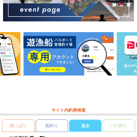
サイト内釣果検索
陸っぱり
船釣り
淡水
バス釣り