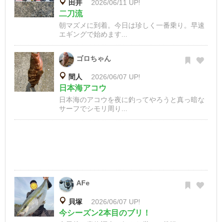
田井
2026/06/11 UP!
二刀流
朝マズメに到着。今日は珍しく一番乗り。早速
エギングで始めます...
ゴロちゃん
間人
2026/06/07 UP!
日本海アコウ
日本海のアコウを夜に釣ってやろうと真っ暗な
サーフでシモリ周り...
AFe
貝塚
2026/06/07 UP!
今シーズン2本目のブリ！