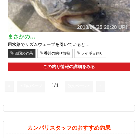
2018/01/25 20:20 UP!
まさかの…
用水路でリズムウェーブを引いていると…
四国の釣果
香川の釣り情報
ライギョ釣り
この釣り情報の詳細をみる
1/1
«
< 前のページ
次のページ >
»
カンパリスタッフのおすすめ釣果