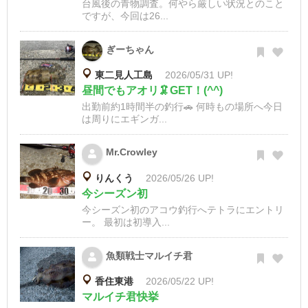
台風後の青物調査。何やら厳しい状況とのこと
ですが、今回は26...
ぎーちゃん
東二見人工島
2026/05/31 UP!
昼間でもアオリ🦑GET！(^^)
出勤前約1時間半の釣行🚗 何時もの場所へ今日
は周りにエギンガ...
Mr.Crowley
りんくう
2026/05/26 UP!
今シーズン初
今シーズン初のアコウ釣行へテトラにエントリ
ー。 最初は初導入...
魚類戦士マルイチ君
香住東港
2026/05/22 UP!
マルイチ君快挙