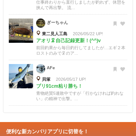
仕事終わりから直行しましたが釣れず、休憩を
挟んで再出撃。 流...
ぎーちゃん
東二見人工島
2026/05/22 UP!
アオリ🦑自己記録更新！(^^)v
前回釣果から毎日釣行してましたが…エギ２本
ロストのみで🦑のア...
AFe
貝塚
2026/05/17 UP!
ブリ91cm粘り勝ち！
青物絶賛5連敗中ですが「行かなければ釣れな
い」の精神で出撃。...
便利な新カンパリアプリに切替を！