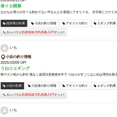
春イカ開幕
なかなか周りの方々も釣れてない中なんとか昼前にアオリイカ。 夕方前にコウイ
福井県の釣果
小浜の釣り情報
アオリイカ釣り
エギング釣果
カンパリに
釣果投稿
で
釣具購入PT
ゲット!
いち
小浜の釣り情報
2025/10/09 UP!
うねりエギング
朝マズメ前から釣行 風なく波浪注意報発令中で うねりがすごくはじめは湾内を探
小浜の釣果
小浜港の釣り情報
アオリイカ釣り
エギング釣果
カンパリに
釣果投稿
で
釣具購入PT
ゲット!
いち