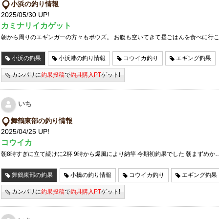
小浜の釣り情報
2025/05/30 UP!
カミナリイカゲット
朝から周りのエギンガーの方々もボウズ。 お腹も空いてきて昼ごはんを食べに行
小浜の釣果
小浜港の釣り情報
コウイカ釣り
エギング釣果
カンパリに
釣果投稿
で
釣具購入PT
ゲット!
いち
舞鶴東部の釣り情報
2025/04/25 UP!
コウイカ
朝8時すぎに立て続けに2杯 9時から爆風により納竿 今期初釣果でした 朝まずめか
舞鶴東部の釣果
小橋の釣り情報
コウイカ釣り
エギング釣果
カンパリに
釣果投稿
で
釣具購入PT
ゲット!