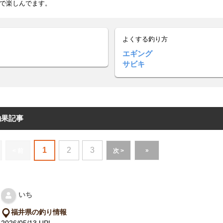
で楽しんでます。
よくする釣り方
エギング
サビキ
釣果記事
1
2
3
»
< 前
次 >
いち
福井県の釣り情報
2026/05/13 UP!