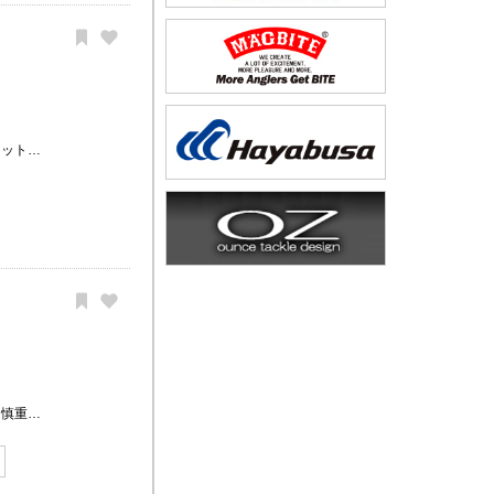
ヒット…
、慎重…