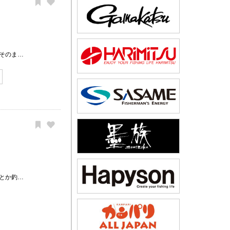
そのま…
とか釣…