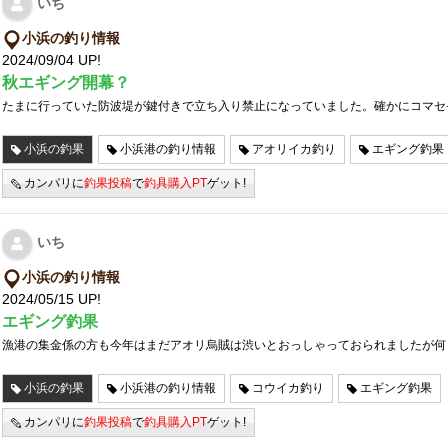
いち
小浜の釣り情報
2024/09/04 UP!
秋エギング開幕？
たまに行っていた防波堤が鍵付きで立ち入り禁止になっていました。確かにコマセ
小浜の釣果
小浜港の釣り情報
アオリイカ釣り
エギング釣果
カンパリに
釣果投稿
で
釣具購入PT
ゲット!
いち
小浜の釣り情報
2024/05/15 UP!
エギング釣果
漁港の集金係の方も今年はまだアオリ烏賊は渋いとおっしゃっておられましたが何
小浜の釣果
小浜港の釣り情報
コウイカ釣り
エギング釣果
カンパリに
釣果投稿
で
釣具購入PT
ゲット!