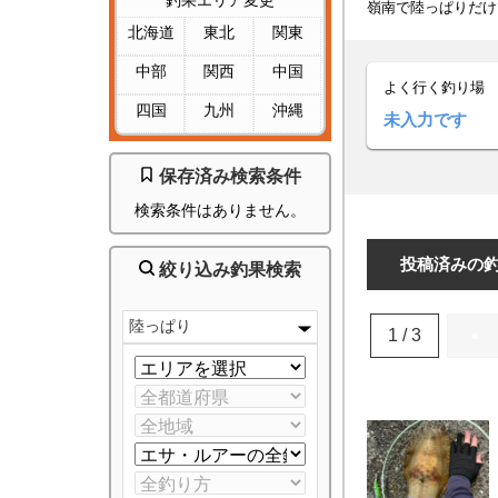
釣果エリア変更
嶺南で陸っぱりだけ
北海道
東北
関東
中部
関西
中国
よく行く釣り場
四国
九州
沖縄
未入力です
保存済み検索条件
検索条件はありません。
投稿済みの
絞り込み釣果検索
陸っぱり
1 / 3
«