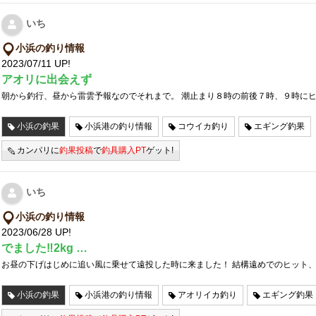
いち
小浜の釣り情報
2023/07/11 UP!
アオリに出会えず
朝から釣行、昼から雷雲予報なのでそれまで。 潮止まり８時の前後７時、９時に
小浜の釣果
小浜港の釣り情報
コウイカ釣り
エギング釣果
カンパリに
釣果投稿
で
釣具購入PT
ゲット!
いち
小浜の釣り情報
2023/06/28 UP!
でました‼︎2kg …
お昼の下げはじめに追い風に乗せて遠投した時に来ました！ 結構遠めでのヒット
小浜の釣果
小浜港の釣り情報
アオリイカ釣り
エギング釣果