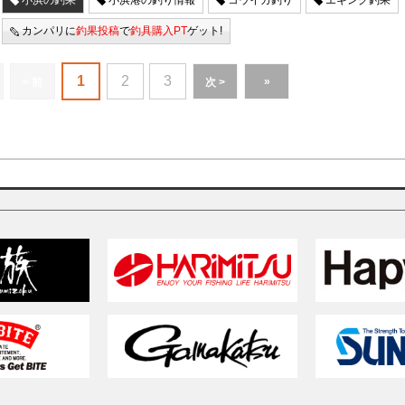
小浜の釣果
小浜港の釣り情報
コウイカ釣り
エギング釣果
カンパリに
釣果投稿
で
釣具購入PT
ゲット!
1
2
3
»
< 前
次 >