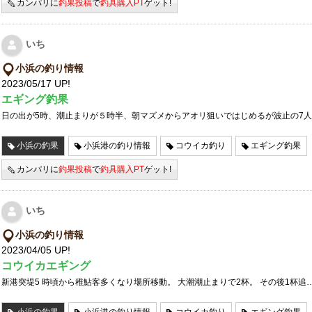
カンパリに
釣果投稿
で
釣具購入PT
ゲット!
いち
小浜の釣り情報
2023/05/17 UP!
エギング釣果
日の出が5時、潮止まりが５時半、朝マズメからアオリ狙いではじめるが波止の7
小浜の釣果
小浜港の釣り情報
コウイカ釣り
エギング釣果
カンパリに
釣果投稿
で
釣具購入PT
ゲット!
いち
小浜の釣り情報
2023/04/05 UP!
コウイカエギング
新港突堤5 時頃から稚鮎客多くなり場所移動。 大潮潮止まりで2杯。 その後1杯追