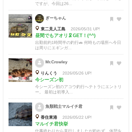
ですが、今回は26...
ぎーちゃん
東二見人工島
2026/05/31 UP!
昼間でもアオリ🦑GET！(^^)
出勤前約1時間半の釣行🚗 何時もの場所へ今日
は周りにエギンガ...
Mr.Crowley
りんくう
2026/05/26 UP!
今シーズン初
今シーズン初のアコウ釣行へテトラにエントリ
ー。 最初は初導入...
魚類戦士マルイチ君
香住東港
2026/05/22 UP!
マルイチ君快挙
仕事終わりから直行しましたが釣れず、休憩を