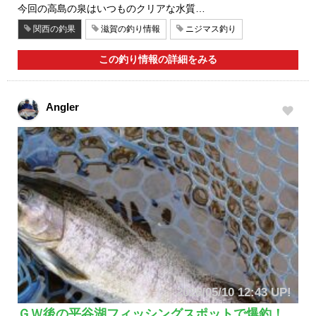
今回の高島の泉はいつものクリアな水質…
関西の釣果
滋賀の釣り情報
ニジマス釣り
この釣り情報の詳細をみる
Angler
2026/05/10 12:43 UP!
ＧＷ後の平谷湖フィッシングスポットで爆釣！…