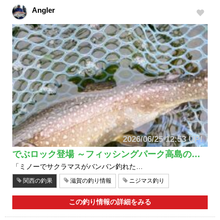
Angler
2026/06/25 12:53 UP!
でぶロック登場 ～フィッシングパーク高島の…
「ミノーでサクラマスがバンバン釣れた…
関西の釣果
滋賀の釣り情報
ニジマス釣り
この釣り情報の詳細をみる