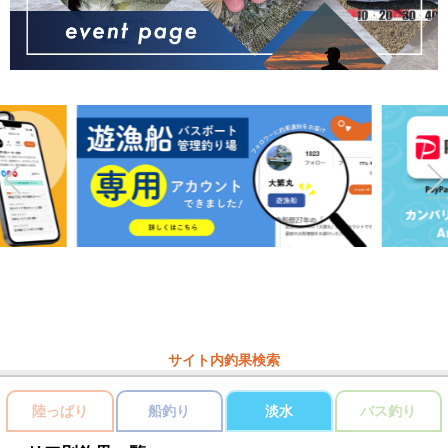
サイト内釣果検索
陸っぱり
船釣り
淡水
バス釣り