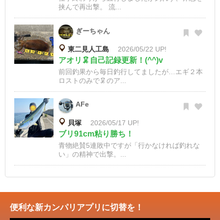
挟んで再出撃。 流...
ぎーちゃん
東二見人工島
2026/05/22 UP!
アオリ🦑自己記録更新！(^^)v
前回釣果から毎日釣行してましたが…エギ２本
ロストのみで🦑のア...
AFe
貝塚
2026/05/17 UP!
ブリ91cm粘り勝ち！
青物絶賛5連敗中ですが「行かなければ釣れな
い」の精神で出撃。...
便利な新カンパリアプリに切替を！