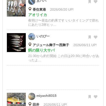
京パパ
香住東港
2026/06/20 UP!
アオリイカ
夜明け〜昼迄の釣果です いいタイミングで群れ
にあたり2杯ヒッ...
いのぴー
アジュール舞子〜西舞子
2026/06/11 UP!
餌の限り大サバ
21:30から釣行開始 この日は20:30に時合いがあ
ったよ...
miyashi8315
田井
2026/06/11 UP!