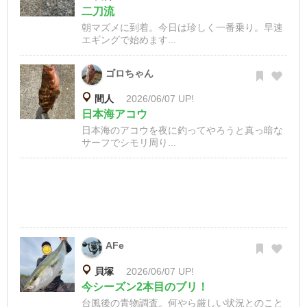
二刀流
朝マズメに到着。今日は珍しく一番乗り。早速
エギングで始めます...
ゴロちゃん
間人
2026/06/07 UP!
日本海アコウ
日本海のアコウを夜に釣ってやろうと真っ暗な
サーフでシモリ周り...
AFe
貝塚
2026/06/07 UP!
今シーズン2本目のブリ！
台風後の青物調査。何やら厳しい状況とのこと