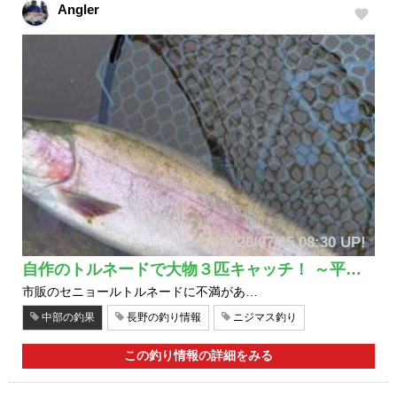
Angler
2026/07/15 08:30 UP!
自作のトルネードで大物３匹キャッチ！ ～平…
市販のセニョールトルネードに不満があ…
中部の釣果
長野の釣り情報
ニジマス釣り
この釣り情報の詳細をみる