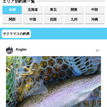
エリア別釣果一覧
全国
北海道
東北
関東
中部
関西
中国
四国
九州
沖縄
サクラマスの釣果
Angler