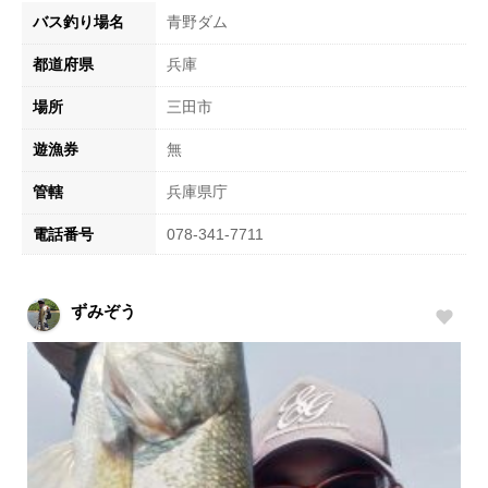
バス釣り場名
青野ダム
都道府県
兵庫
場所
三田市
遊漁券
無
管轄
兵庫県庁
電話番号
078-341-7711
ずみぞう