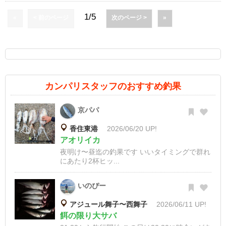
1/5
«
< 前のページ
次のページ >
»
カンパリスタッフのおすすめ釣果
京パパ
香住東港
2026/06/20 UP!
アオリイカ
夜明け〜昼迄の釣果です いいタイミングで群れ
にあたり2杯ヒッ...
いのぴー
アジュール舞子〜西舞子
2026/06/11 UP!
餌の限り大サバ