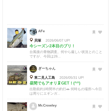
AFe
貝塚
2026/06/07 UP!
今シーズン2本目のブリ！
台風後の青物調査。何やら厳しい状況とのこと
ですが、今回は26...
ぎーちゃん
東二見人工島
2026/05/31 UP!
昼間でもアオリ🦑GET！(^^)
出勤前約1時間半の釣行🚗 何時もの場所へ今日
は周りにエギンガ...
Mr.Crowley