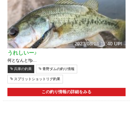
2023/08/14 11:40 UP!
うれしいー♪
何となんと‼þ…
兵庫の釣果
青野ダムの釣り情報
スプリットショットリグ釣果
この釣り情報の詳細をみる