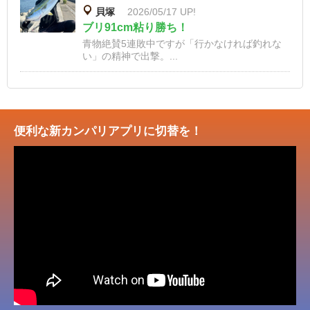
貝塚
2026/05/17 UP!
ブリ91cm粘り勝ち！
青物絶賛5連敗中ですが「行かなければ釣れな
い」の精神で出撃。...
便利な新カンパリアプリに切替を！