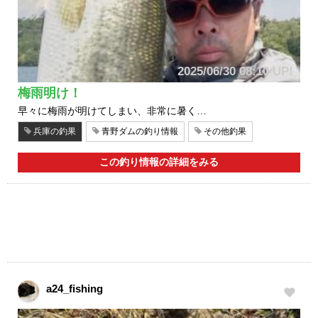
2025/06/30 08:10 UP!
梅雨明け！
早々に梅雨が明けてしまい、非常に暑く…
兵庫の釣果
青野ダムの釣り情報
その他釣果
この釣り情報の詳細をみる
a24_fishing