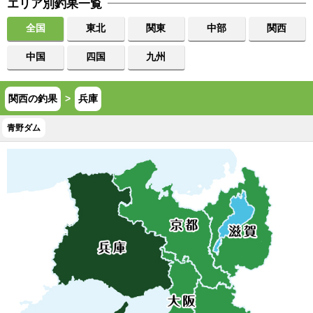
エリア別釣果一覧
全国
東北
関東
中部
関西
中国
四国
九州
関西の釣果
>
兵庫
青野ダム