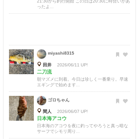
21:30から釣行開始 この日は20:30に時合いがあ
ったよ...
miyashi8315
田井
2026/06/11 UP!
二刀流
朝マズメに到着。今日は珍しく一番乗り。早速
エギングで始めます...
ゴロちゃん
間人
2026/06/07 UP!
日本海アコウ
日本海のアコウを夜に釣ってやろうと真っ暗な
サーフでシモリ周り...