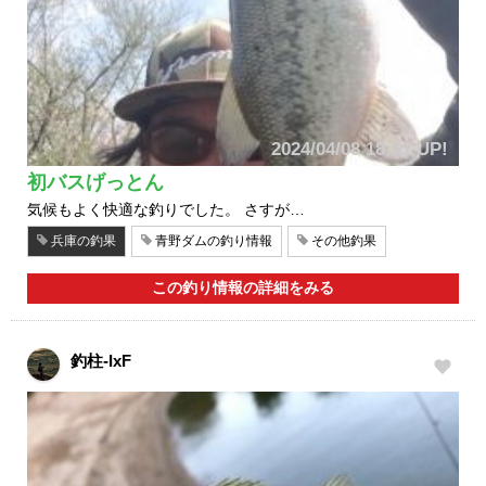
2024/04/08 18:01 UP!
初バスげっとん
気候もよく快適な釣りでした。 さすが…
兵庫の釣果
青野ダムの釣り情報
その他釣果
この釣り情報の詳細をみる
釣柱-IxF