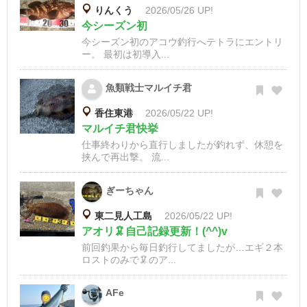
りんくう
2026/05/26 UP!
今シーズン初
今シーズン初のアコウ釣行へテトラにエントリ
ー。 最初は初導入...
魚類戦士マルイチ君
香住東港
2026/05/22 UP!
マルイチ君快挙
仕事終わりから直行しましたが釣れず、休憩を
挟んで再出撃。 流...
ぎーちゃん
東二見人工島
2026/05/22 UP!
アオリ🦑自己記録更新！(^^)v
前回釣果から毎日釣行してましたが…エギ２本
ロストのみで🦑のア...
AFe