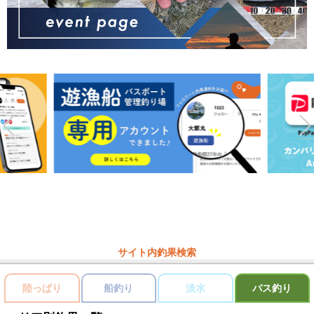
サイト内釣果検索
陸っぱり
船釣り
淡水
バス釣り