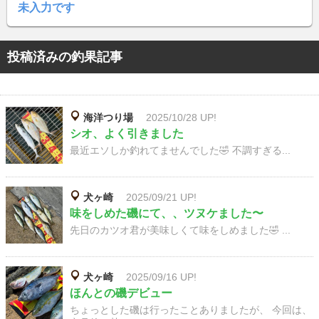
未入力です
投稿済みの釣果記事
海洋つり場
2025/10/28 UP!
シオ、よく引きました
最近エソしか釣れてませんでした🤣 不調すぎる...
犬ヶ崎
2025/09/21 UP!
味をしめた磯にて、、ツヌケました〜
先日のカツオ君が美味しくて味をしめました🤣 ...
犬ヶ崎
2025/09/16 UP!
ほんとの磯デビュー
ちょっとした磯は行ったことありましたが、 今回は、