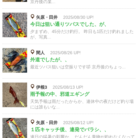
京丹後の某...
矢原・田井
2025/08/30 UP!
今日は狙い通りツバスでした、が、
夕まずめ、45分だけ釣行。 昨日も1匹だけ釣れました
が、写真...
間人
2025/08/26 UP!
外道でしたが、、
最近ツバス狙いは空振りです🤣 京丹後のちょっ...
伊根3
2025/08/13 UP!
雨予報の中、邪道エギング
天気予報は雨だったからか、連休中の夜だけど釣り場
には誰もいな...
矢原・田井
2025/08/12 UP!
１匹キャッチ後、連発でバラシ、、
連日の猛暑の影響か、 だんだん青物が釣れなくなって