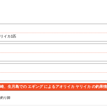
リイカ1匹
崎、生月島での エギング によるアオリイカ ヤリイカ の釣果
ン釣り師