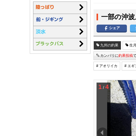
一部の沖波
シェア
九州の釣果
生月
カンパリに
釣果投稿
# アオリイカ
# エ
1
4
/