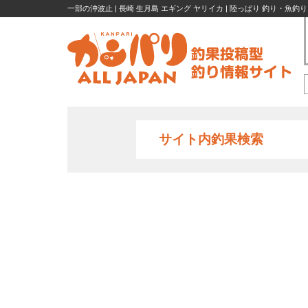
一部の沖波止 | 長崎 生月島 エギング ヤリイカ | 陸っぱり 釣り・魚釣り
サイト内釣果検索