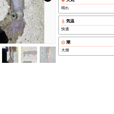
晴れ
気温
快適
潮
大潮