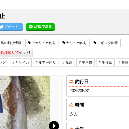
止
ツイート
LINEで送る
島の釣り情報
アオリイカ釣り
ヤリイカ釣り
エギング釣果
で
釣具購入PT
ゲット!
ギング
# ヤリイカ
# ルアー釣り
# 九州
# 平戸市
# 生月島
# 長崎
釣行日
2026/05/31
時間
夕方
天気