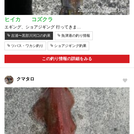
2026/04/21 08:32 UP!
ヒイカ コズクラ
エギング、ショアジギング 行ってきま…
吉浦〜黒部川河口の釣果
魚津港の釣り情報
ツバス・ワカシ釣り
ショアジギング釣果
この釣り情報の詳細をみる
クマタロ