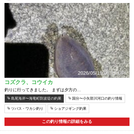
2026/05/19 08:17 UP!
コズクラ、コウイカ
釣りに行ってきました。 まずは夕方の…
島尾海岸〜海竜町防波堤の釣果
国分〜小矢部川河口の釣り情報
ツバス・ワカシ釣り
ショアジギング釣果
この釣り情報の詳細をみる