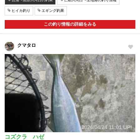
吉浦〜黒部川河口の釣果
仁助川河口〜生地港の釣り情報
ヒイカ釣り
エギング釣果
この釣り情報の詳細をみる
クマタロ
2026/04/24 11:01 UP!
コズクラ ハゼ