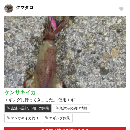
クマタロ
2026/05/17 15:39 UP!
ケンサキイカ
エギングに行ってきました。 使用エギ…
吉浦〜黒部川河口の釣果
魚津港の釣り情報
ケンサキイカ釣り
エギング釣果