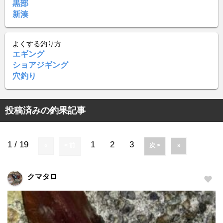
黒部
新湊
よくする釣り方
エギング
ショアジギング
穴釣り
投稿済みの釣果記事
1 / 19
1
2
3
«
< 前
次 >
»
クマタロ