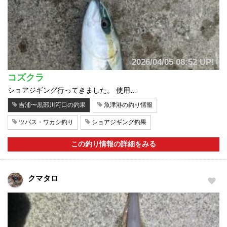
2026/04/05 08:52 UP!
コズクラ
ショアジギング行ってきました。 使用…
吉浦〜黒部川河口の釣果
魚津港の釣り情報
ツバス・ワカシ釣り
ショアジギング釣果
この釣り情報の詳細をみる
クマタロ