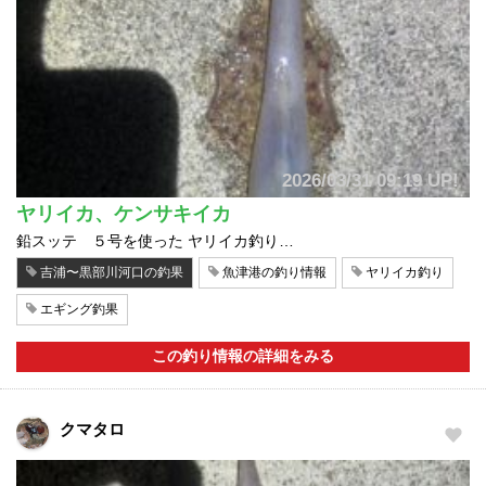
2026/03/31 09:19 UP!
ヤリイカ、ケンサキイカ
鉛スッテ ５号を使った ヤリイカ釣り…
吉浦〜黒部川河口の釣果
魚津港の釣り情報
ヤリイカ釣り
エギング釣果
この釣り情報の詳細をみる
クマタロ