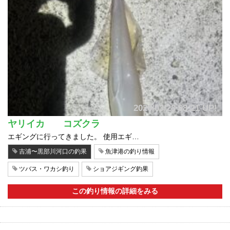
2026/03/28 08:21 UP!
ヤリイカ コズクラ
エギングに行ってきました。 使用エギ…
吉浦〜黒部川河口の釣果
魚津港の釣り情報
ツバス・ワカシ釣り
ショアジギング釣果
この釣り情報の詳細をみる