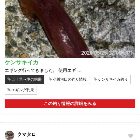
2026/05/25 17:09 UP!
ケンサキイカ
エギング行ってきました。 使用エギ …
五十里〜境の釣果
小川河口の釣り情報
ケンサキイカ釣り
エギング釣果
この釣り情報の詳細をみる
クマタロ