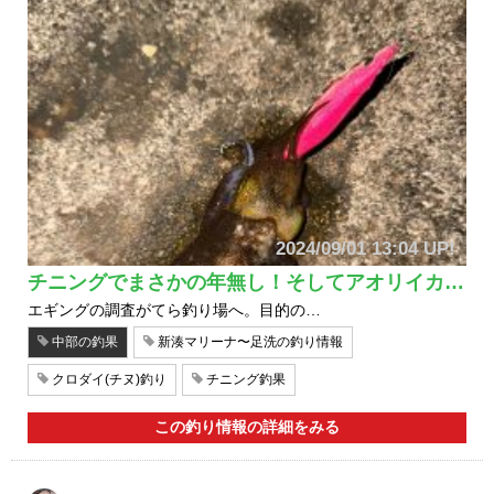
2024/09/01 13:04 UP!
チニングでまさかの年無し！そしてアオリイカ…
エギングの調査がてら釣り場へ。目的の…
中部の釣果
新湊マリーナ〜足洗の釣り情報
クロダイ(チヌ)釣り
チニング釣果
この釣り情報の詳細をみる