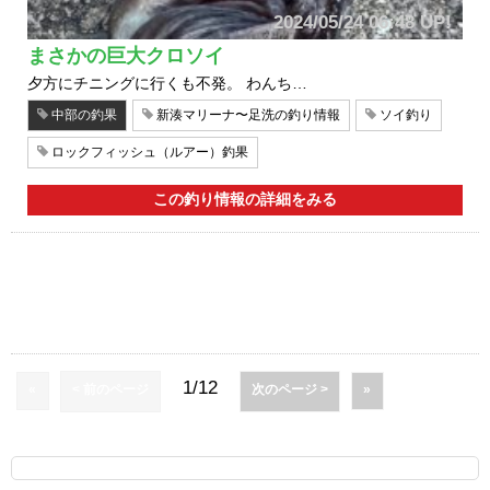
2024/05/24 06:48 UP!
まさかの巨大クロソイ
夕方にチニングに行くも不発。 わんち…
中部の釣果
新湊マリーナ〜足洗の釣り情報
ソイ釣り
ロックフィッシュ（ルアー）釣果
この釣り情報の詳細をみる
1/12
«
< 前のページ
次のページ >
»