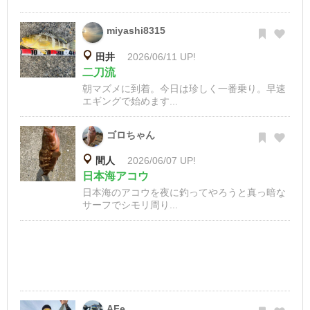
miyashi8315
田井
2026/06/11 UP!
二刀流
朝マズメに到着。今日は珍しく一番乗り。早速
エギングで始めます...
ゴロちゃん
間人
2026/06/07 UP!
日本海アコウ
日本海のアコウを夜に釣ってやろうと真っ暗な
サーフでシモリ周り...
AFe