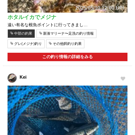
2025/05/10 12:00 UP!
ホタルイカでメジナ
遠い有名な根魚ポイントに行ってきまし…
中部の釣果
新湊マリーナ〜足洗の釣り情報
グレ(メジナ)釣り
その他餌釣り釣果
この釣り情報の詳細をみる
Kei