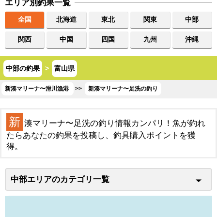
エリア別釣果一覧
全国
北海道
東北
関東
中部
関西
中国
四国
九州
沖縄
中部の釣果
>
富山県
新湊マリーナ〜滑川漁港
>>
新湊マリーナ〜足洗の釣り
新
湊マリーナ〜足洗の釣り情報カンパリ！魚が釣れ
たらあなたの釣果を投稿し、釣具購入ポイントを獲
得。
中部エリアのカテゴリ一覧