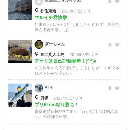
魚類戦士マルイチ君
香住東港
2026/05/22 UP!
マルイチ君快挙
仕事終わりから直行しましたが釣れず、休憩を
挟んで再出撃。 流...
ぎーちゃん
東二見人工島
2026/05/22 UP!
アオリ🦑自己記録更新！(^^)v
前回釣果から毎日釣行してましたが…エギ２本
ロストのみで🦑のア...
AFe
貝塚
2026/05/17 UP!
ブリ91cm粘り勝ち！
青物絶賛5連敗中ですが「行かなければ釣れな
い」の精神で出撃。...