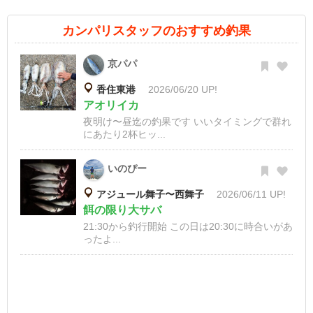
カンパリスタッフのおすすめ釣果
京パパ
香住東港
2026/06/20 UP!
アオリイカ
夜明け〜昼迄の釣果です いいタイミングで群れ
にあたり2杯ヒッ...
いのぴー
アジュール舞子〜西舞子
2026/06/11 UP!
餌の限り大サバ
21:30から釣行開始 この日は20:30に時合いがあ
ったよ...