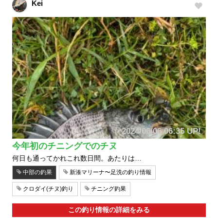
Kei
2024/06/06 06:35 UP!
今年初のチニングでのチヌ
何日も通ってかれこれ数日間。あたりは…
中部の釣果
新湊マリーナ〜足洗の釣り情報
クロダイ(チヌ)釣り
チニング釣果
この釣り情報の詳細をみる