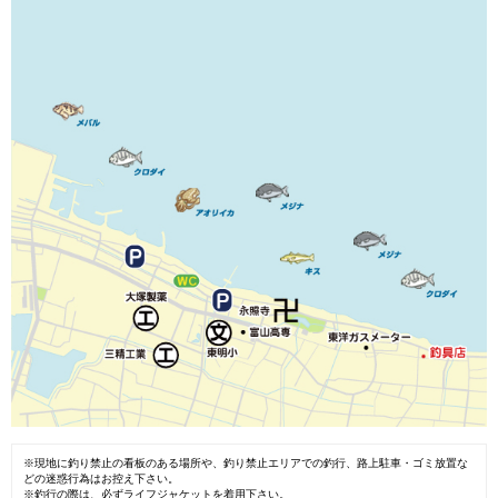
※現地に釣り禁止の看板のある場所や、釣り禁止エリアでの釣行、路上駐車・ゴミ放置な
どの迷惑行為はお控え下さい。
※釣行の際は、必ずライフジャケットを着用下さい。