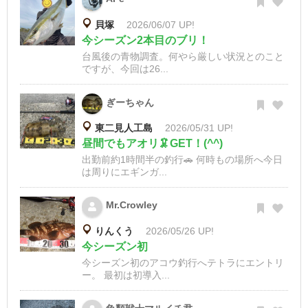
貝塚
2026/06/07 UP!
今シーズン2本目のブリ！
台風後の青物調査。何やら厳しい状況とのこと
ですが、今回は26...
ぎーちゃん
東二見人工島
2026/05/31 UP!
昼間でもアオリ🦑GET！(^^)
出勤前約1時間半の釣行🚗 何時もの場所へ今日
は周りにエギンガ...
Mr.Crowley
りんくう
2026/05/26 UP!
今シーズン初
今シーズン初のアコウ釣行へテトラにエントリ
ー。 最初は初導入...