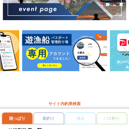
サイト内釣果検索
陸っぱり
船釣り
淡水
バス釣り