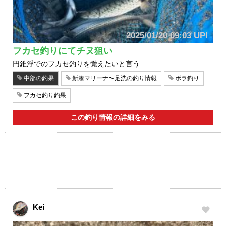
2025/01/20 09:03 UP!
フカセ釣りにてチヌ狙い
円錐浮でのフカセ釣りを覚えたいと言う…
中部の釣果
新湊マリーナ〜足洗の釣り情報
ボラ釣り
フカセ釣り釣果
この釣り情報の詳細をみる
Kei