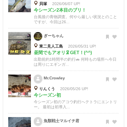
貝塚
2026/06/07 UP!
今シーズン2本目のブリ！
台風後の青物調査。何やら厳しい状況とのこと
ですが、今回は26...
ぎーちゃん
東二見人工島
2026/05/31 UP!
昼間でもアオリ🦑GET！(^^)
出勤前約1時間半の釣行🚗 何時もの場所へ今日
は周りにエギンガ...
Mr.Crowley
りんくう
2026/05/26 UP!
今シーズン初
今シーズン初のアコウ釣行へテトラにエントリ
ー。 最初は初導入...
魚類戦士マルイチ君