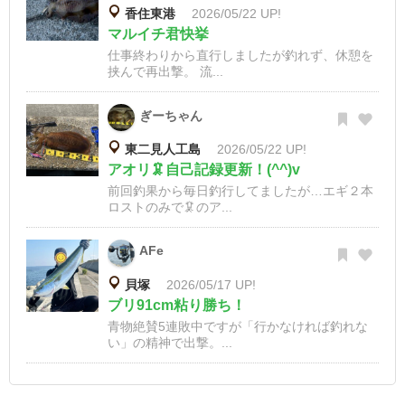
香住東港
2026/05/22 UP!
マルイチ君快挙
仕事終わりから直行しましたが釣れず、休憩を
挟んで再出撃。 流...
ぎーちゃん
東二見人工島
2026/05/22 UP!
アオリ🦑自己記録更新！(^^)v
前回釣果から毎日釣行してましたが…エギ２本
ロストのみで🦑のア...
AFe
貝塚
2026/05/17 UP!
ブリ91cm粘り勝ち！
青物絶賛5連敗中ですが「行かなければ釣れな
い」の精神で出撃。...