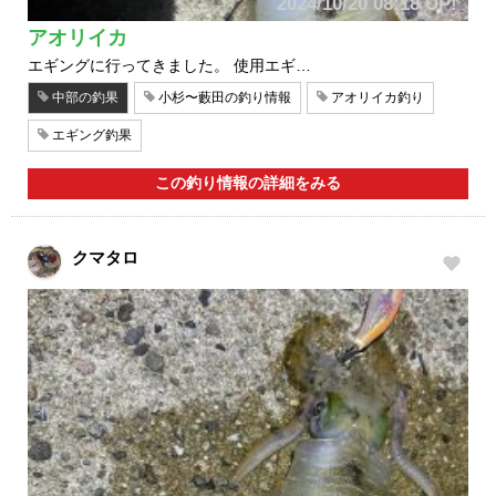
2024/10/20 08:18 UP!
アオリイカ
エギングに行ってきました。 使用エギ…
中部の釣果
小杉〜藪田の釣り情報
アオリイカ釣り
エギング釣果
この釣り情報の詳細をみる
クマタロ