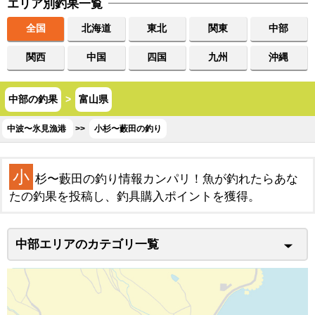
エリア別釣果一覧
全国
北海道
東北
関東
中部
関西
中国
四国
九州
沖縄
中部の釣果
>
富山県
中波〜氷見漁港
>>
小杉〜藪田の釣り
小
杉〜藪田の釣り情報カンパリ！魚が釣れたらあな
たの釣果を投稿し、釣具購入ポイントを獲得。
中部エリアのカテゴリ一覧