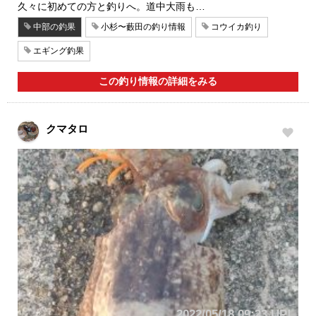
久々に初めての方と釣りへ。道中大雨も…
中部の釣果
小杉〜藪田の釣り情報
コウイカ釣り
エギング釣果
この釣り情報の詳細をみる
クマタロ
2022/05/18 09:23 UP!