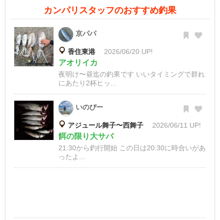
カンパリスタッフのおすすめ釣果
京パパ
香住東港
2026/06/20 UP!
アオリイカ
夜明け〜昼迄の釣果です いいタイミングで群れ
にあたり2杯ヒッ...
いのぴー
アジュール舞子〜西舞子
2026/06/11 UP!
餌の限り大サバ
21:30から釣行開始 この日は20:30に時合いがあ
ったよ...