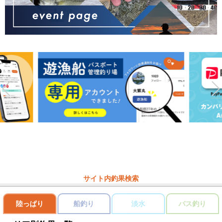
サイト内釣果検索
陸っぱり
船釣り
淡水
バス釣り