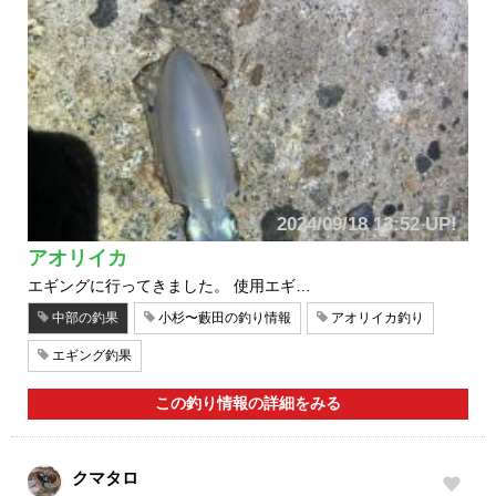
2024/09/18 13:52 UP!
アオリイカ
エギングに行ってきました。 使用エギ…
中部の釣果
小杉〜藪田の釣り情報
アオリイカ釣り
エギング釣果
この釣り情報の詳細をみる
クマタロ