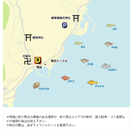
※現地に釣り禁止の看板のある場所や、釣り禁止エリアでの釣行、路上駐車・ゴミ放置な
どの迷惑行為はお控え下さい。
※釣行の際は、必ずライフジャケットを着用下さい。