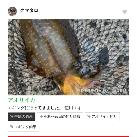
クマタロ
2025/09/17 07:15 UP!
アオリイカ
エギングに行ってきました。 使用エギ…
中部の釣果
小杉〜藪田の釣り情報
アオリイカ釣り
エギング釣果