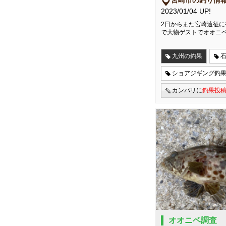
宮崎市の釣り情
2023/01/04 UP!
2日からまた宮崎遠征に
で大物ゲストでオオニ
九州の釣果
ショアジギング釣
カンパリに
釣果投
オオニベ調査