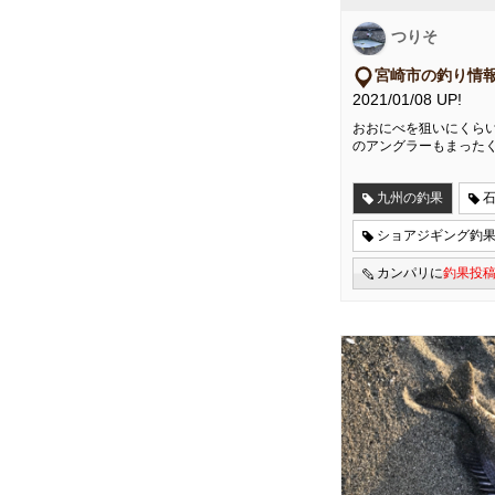
つりそ
宮崎市の釣り情
2021/01/08 UP!
おおにべを狙いにくら
のアングラーもまった
九州の釣果
ショアジギング釣
カンパリに
釣果投