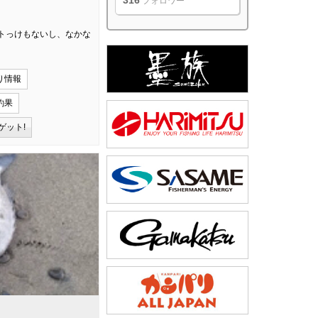
316
フォロワー
トっけもないし、なかな
り情報
釣果
ゲット!