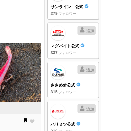
サンライン 公式
279
フォロワー
追加
マグバイト公式
337
フォロワー
追加
ささめ針公式
315
フォロワー
追加
ハリミツ公式