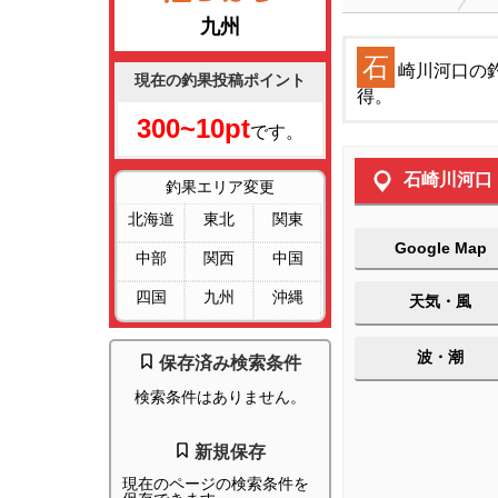
九州
石
崎川河口の
現在の釣果投稿ポイント
得。
300~10pt
です。
石崎川河口
釣果エリア変更
北海道
東北
関東
Google Map
中部
関西
中国
四国
九州
沖縄
天気・風
波・潮
保存済み検索条件
検索条件はありません。
新規保存
現在のページの検索条件を