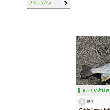
またもや宮崎遠
露伴