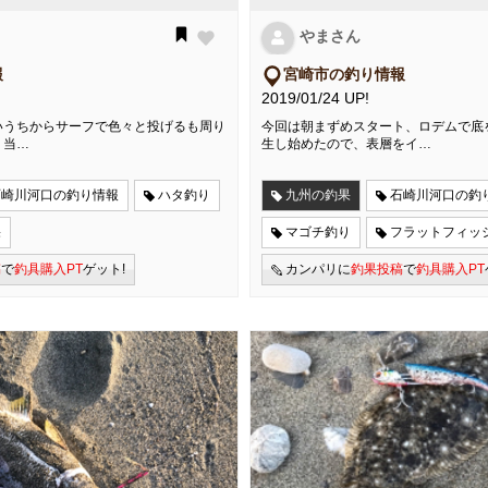
やまさん
報
宮崎市の釣り情報
2019/01/24 UP!
いうちからサーフで色々と投げるも周り
今回は朝まずめスタート、ロデムで底
く当…
生し始めたので、表層をイ…
石崎川河口の釣り情報
ハタ釣り
九州の釣果
石崎川河口の釣
果
マゴチ釣り
フラットフィッ
稿
で
釣具購入PT
ゲット!
カンパリに
釣果投稿
で
釣具購入PT