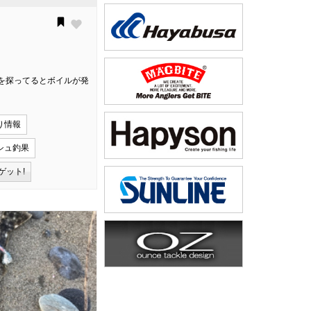
を探ってるとボイルが発
り情報
シュ釣果
ゲット!