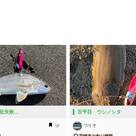
征失敗…
舌平目 ウシノシタ
つりそ