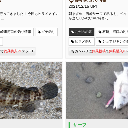
報
宮崎市の釣り情報
2021/12/15 UP!
行ってきました！ 今回もヒラメメイン
朝まずめ、石崎サーフで粘るも、ベイ
ベ…
か当たりがない中7時まわ…
石崎川河口の釣り情報
グチ釣り
九州の釣果
石崎川河口の釣
果
ヒラメ釣り
ショアジギング
稿
で
釣具購入PT
ゲット!
カンパリに
釣果投稿
で
釣具購入PT
サーフ