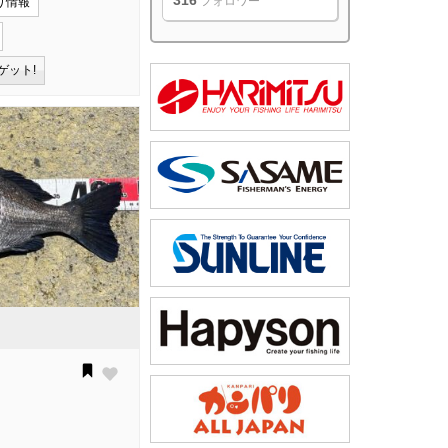
316
フォロワー
り情報
ゲット!