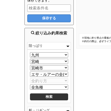
保存できます。
絞り込み釣果検索
※現地に釣り禁止の看板
※釣行の際は、必ずライ
陸っぱり
船・ジギング