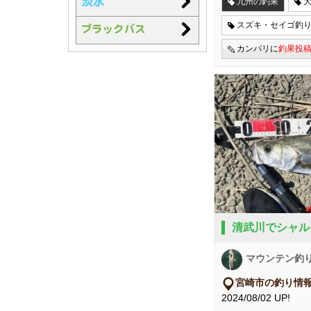
九州の釣果
スズキ・セイゴ釣
カンパリに
釣果投
清武川でシャル
マウンテン釣
宮崎市の釣り情
2024/08/02 UP!