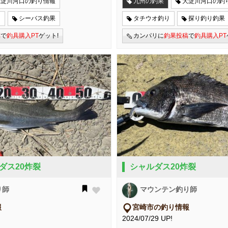
大淀川河口の釣り情報
九州の釣果
大淀川河口の釣
り
シーバス釣果
タチウオ釣り
探り釣り釣果
稿
で
釣具購入PT
ゲット!
カンパリに
釣果投稿
で
釣具購入PT
ダス20炸裂
シャルダス20炸裂
り師
マウンテン釣り師
報
宮崎市の釣り情報
2024/07/29 UP!