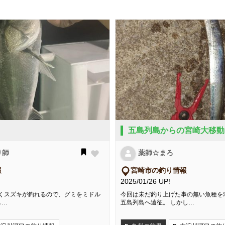
五島列島からの宮崎大移動
り師
薬師☆まろ
報
宮崎市の釣り情報
2025/01/26 UP!
よくスズキが釣れるので、グミをミドル
今回は未だ釣り上げた事の無い魚種を
し…
五島列島へ遠征。 しかし…