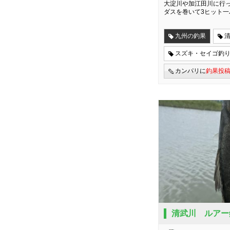
大淀川や加江田川に行
ダスを巻いて3ヒット一
九州の釣果
スズキ・セイゴ釣
カンパリに
釣果投
清武川 ルアー