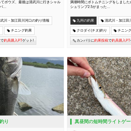
ってボウズ、最後は清武川に行きシャル
満潮時間にボトムチニングをしました
バ…
シュリンプ2.5がまった…
清武川・加江田川河口の釣り情報
九州の釣果
清武川・加江田
り
チニング釣果
クロダイ(チヌ)釣り
チニン
稿
で
釣具購入PT
ゲット!
カンパリに
釣果投稿
で
釣具購入PT
釣り
真昼間の短時間ライトゲー