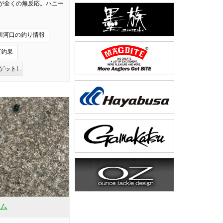
が全くの無反応。ハニー
川河口の釣り情報
グ釣果
ゲット!
ム