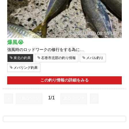
2023/11/19 08:55 UP!
爆風😭
強風時のロッドワークの修行をする為に…
東北の釣果
石巻市北部の釣り情報
メバル釣り
メバリング釣果
この釣り情報の詳細をみる
1/1
«
< 前のページ
次のページ >
»