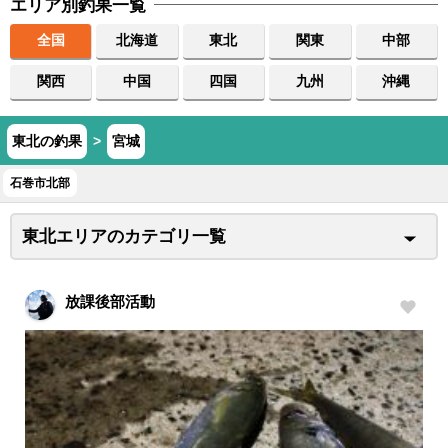
エリア別釣果一覧
全国
北海道
東北
関東
中部
関西
中国
四国
九州
沖縄
東北の釣果
>
宮城
石巻市北部
東北エリアのカテゴリ一覧
放課後部活動