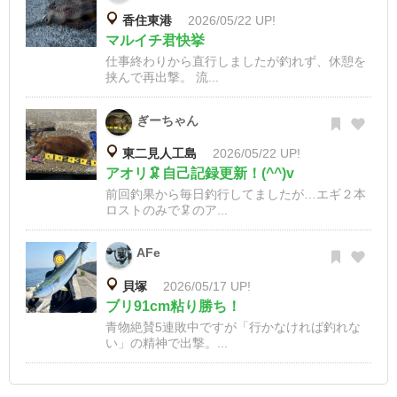
香住東港
2026/05/22 UP!
マルイチ君快挙
仕事終わりから直行しましたが釣れず、休憩を
挟んで再出撃。 流...
ぎーちゃん
東二見人工島
2026/05/22 UP!
アオリ🦑自己記録更新！(^^)v
前回釣果から毎日釣行してましたが…エギ２本
ロストのみで🦑のア...
AFe
貝塚
2026/05/17 UP!
ブリ91cm粘り勝ち！
青物絶賛5連敗中ですが「行かなければ釣れな
い」の精神で出撃。...