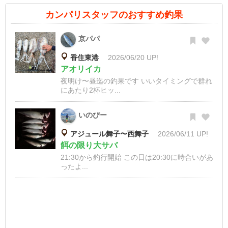
カンパリスタッフのおすすめ釣果
京パパ
香住東港
2026/06/20 UP!
アオリイカ
夜明け〜昼迄の釣果です いいタイミングで群れ
にあたり2杯ヒッ...
いのぴー
アジュール舞子〜西舞子
2026/06/11 UP!
餌の限り大サバ
21:30から釣行開始 この日は20:30に時合いがあ
ったよ...