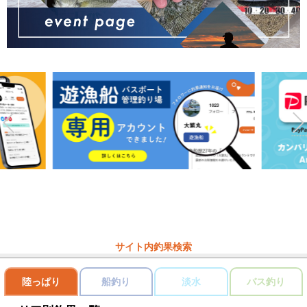
サイト内釣果検索
陸っぱり
船釣り
淡水
バス釣り