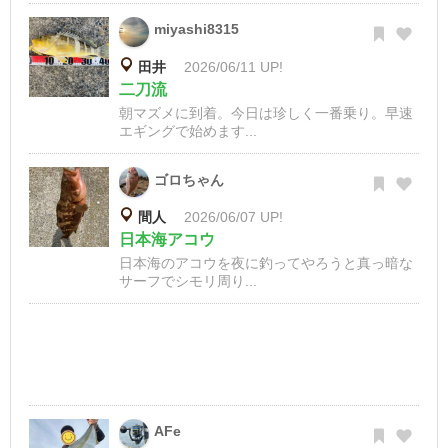
miyashi8315
田井
2026/06/11 UP!
二刀流
朝マズメに到着。今日は珍しく一番乗り。早速
エギングで始めます...
ゴロちゃん
間人
2026/06/07 UP!
日本海アコウ
日本海のアコウを夜に釣ってやろうと真っ暗な
サーフでシモリ周り...
AFe