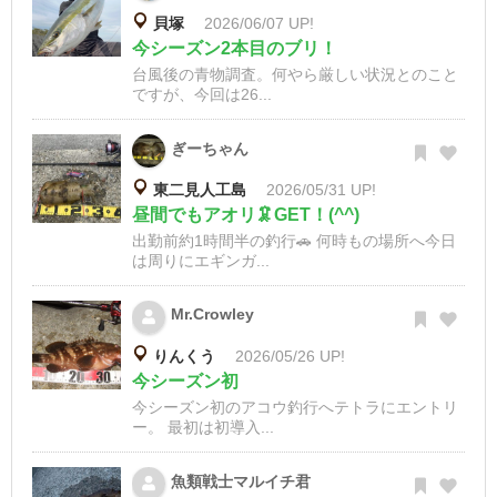
貝塚
2026/06/07 UP!
今シーズン2本目のブリ！
台風後の青物調査。何やら厳しい状況とのこと
ですが、今回は26...
ぎーちゃん
東二見人工島
2026/05/31 UP!
昼間でもアオリ🦑GET！(^^)
出勤前約1時間半の釣行🚗 何時もの場所へ今日
は周りにエギンガ...
Mr.Crowley
りんくう
2026/05/26 UP!
今シーズン初
今シーズン初のアコウ釣行へテトラにエントリ
ー。 最初は初導入...
魚類戦士マルイチ君