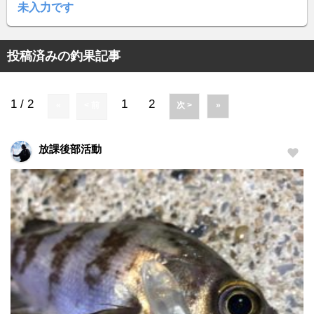
未入力です
投稿済みの釣果記事
1 / 2
1
2
«
< 前
次 >
»
放課後部活動