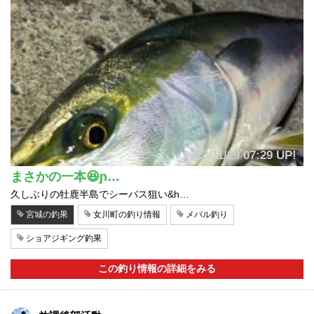
2023/11/29 07:29 UP!
まさかの一本😆ɲ…
久しぶりの牡鹿半島でシーバス狙い&h…
宮城の釣果
女川町の釣り情報
メバル釣り
ショアジギング釣果
この釣り情報の詳細をみる