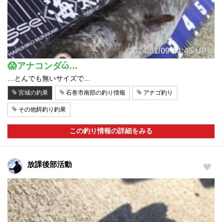
2024/01/09 14:45 UP!
😱アナコンダὣ…
…とんでも無いサイズで…
宮城の釣果
石巻市南部の釣り情報
アナゴ釣り
その他餌釣り釣果
この釣り情報の詳細をみる
放課後部活動