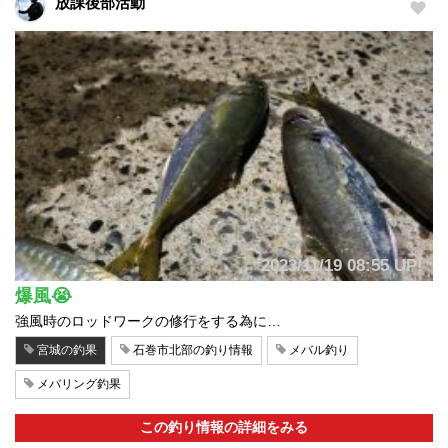
放課後部活動
2023/11/19 08:55 UP!
爆風😭
強風時のロッドワークの修行をする為に…
宮城の釣果
石巻市北部の釣り情報
メバル釣り
メバリング釣果
この釣り情報の詳細をみる