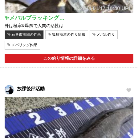
2024/01/17 10:40 UP!
✨メバルプラッキング…
外は極寒&爆風で人間の活性は…
石巻市南部の釣果
狐崎漁港の釣り情報
メバル釣り
メバリング釣果
この釣り情報の詳細をみる
放課後部活動