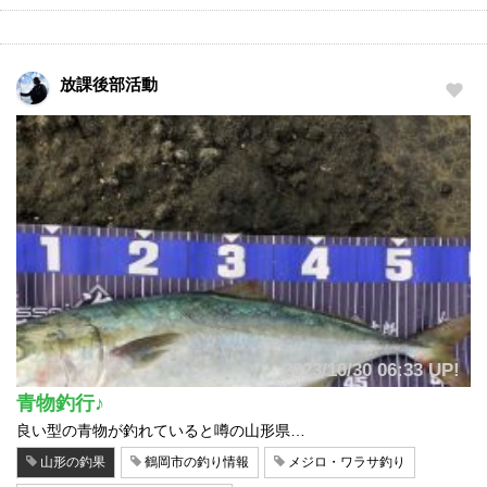
放課後部活動
2023/10/30 06:33 UP!
青物釣行♪
良い型の青物が釣れていると噂の山形県…
山形の釣果
鶴岡市の釣り情報
メジロ・ワラサ釣り