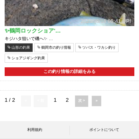
2023/08/16 06:41 UP!
✨鶴岡ロックショア'…
キジハタ狙いで磯へ✨ …
山形の釣果
鶴岡市の釣り情報
ツバス・ワカシ釣り
ショアジギング釣果
この釣り情報の詳細をみる
1 / 2
1
2
«
< 前
次 >
»
利用規約
ポイントについて