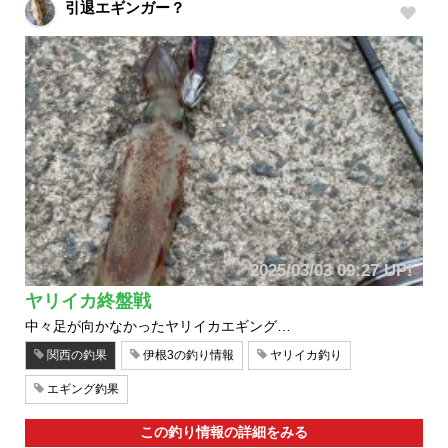
引退エギンガー？
2025/03/03 09:27 UP!
ヤリイカ終盤戦
中々足が向かなかったヤリイカエギング…
関西の釣果
伊根3の釣り情報
ヤリイカ釣り
エギング釣果
この釣り情報の詳細をみる