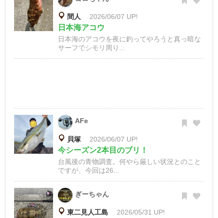
間人
2026/06/07 UP!
日本海アコウ
日本海のアコウを夜に釣ってやろうと真っ暗な
サーフでシモリ周り...
AFe
貝塚
2026/06/07 UP!
今シーズン2本目のブリ！
台風後の青物調査。何やら厳しい状況とのこと
ですが、今回は26...
ぎーちゃん
東二見人工島
2026/05/31 UP!