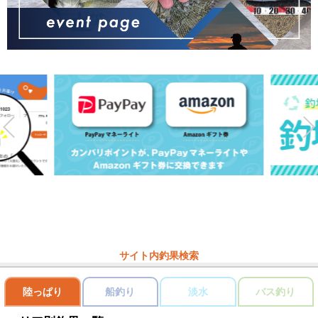
サイト内釣果検索
陸っぱり
船釣り
淡水
バス釣り