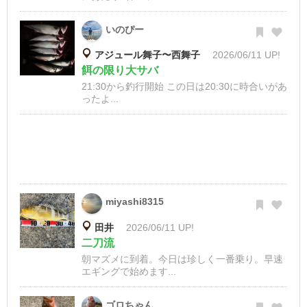
いのぴー
アジュール舞子〜西舞子
2026/06/11 UP!
餌の限り大サバ
21:30から釣行開始 この日は20:30に時合いがあ
ったよ...
miyashi8315
田井
2026/06/11 UP!
二刀流
朝マズメに到着。今日は珍しく一番乗り。早速
エギングで始めます...
ゴロちゃん