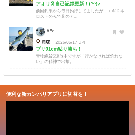
アオリ🦑自己記録更新！(^^)v
前回釣果から毎日釣行してましたが…エギ２本
ロストのみで🦑のア...
AFe
貝塚
2026/05/17 UP!
ブリ91cm粘り勝ち！
青物絶賛5連敗中ですが「行かなければ釣れな
い」の精神で出撃。...
便利な新カンパリアプリに切替を！