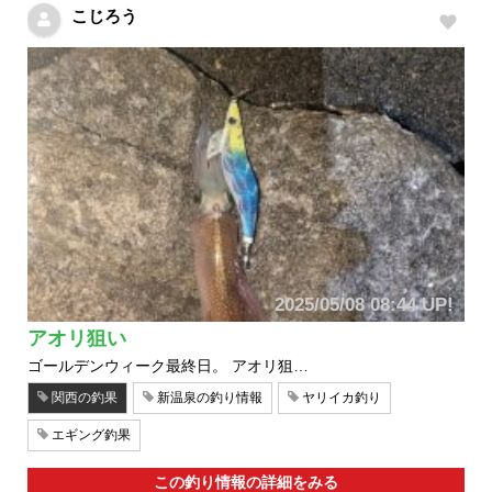
こじろう
2025/05/08 08:44 UP!
アオリ狙い
ゴールデンウィーク最終日。 アオリ狙…
関西の釣果
新温泉の釣り情報
ヤリイカ釣り
エギング釣果
この釣り情報の詳細をみる