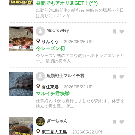
昼間でもアオリ🦑GET！(^^)
出勤前約1時間半の釣行🚗 何時もの場所へ今日
は周りにエギンガ...
Mr.Crowley
りんくう
2026/05/26 UP!
今シーズン初
今シーズン初のアコウ釣行へテトラにエントリ
ー。 最初は初導入...
魚類戦士マルイチ君
香住東港
2026/05/22 UP!
マルイチ君快挙
仕事終わりから直行しましたが釣れず、休憩を
挟んで再出撃。 流...
ぎーちゃん
東二見人工島
2026/05/22 UP!