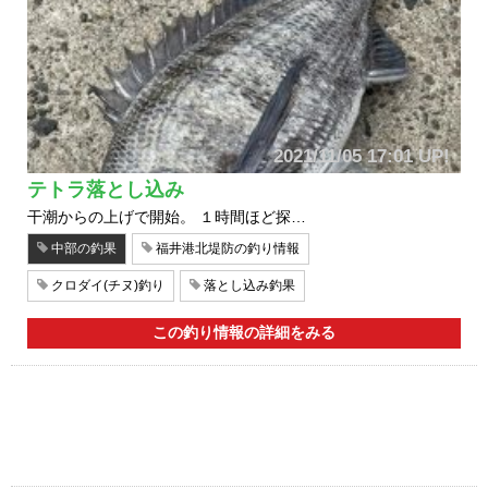
2021/11/05 17:01 UP!
テトラ落とし込み
干潮からの上げで開始。 １時間ほど探…
中部の釣果
福井港北堤防の釣り情報
クロダイ(チヌ)釣り
落とし込み釣果
この釣り情報の詳細をみる