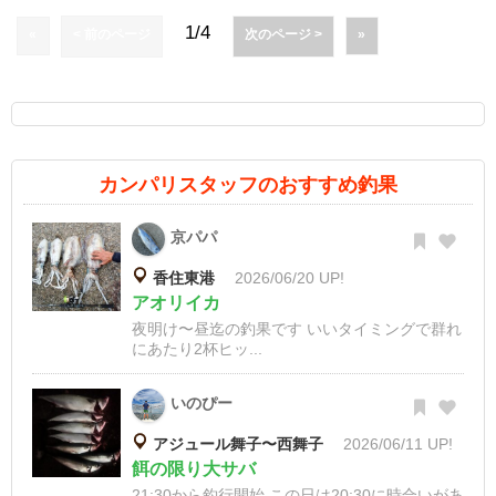
1/4
«
< 前のページ
次のページ >
»
カンパリスタッフのおすすめ釣果
京パパ
香住東港
2026/06/20 UP!
アオリイカ
夜明け〜昼迄の釣果です いいタイミングで群れ
にあたり2杯ヒッ...
いのぴー
アジュール舞子〜西舞子
2026/06/11 UP!
餌の限り大サバ
21:30から釣行開始 この日は20:30に時合いがあ