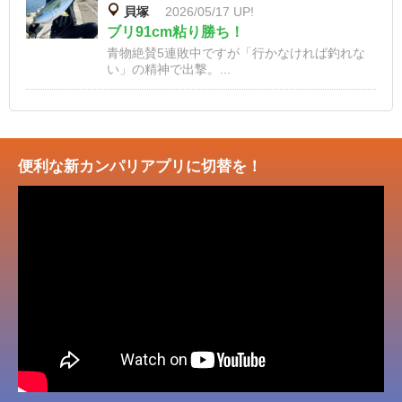
貝塚
2026/05/17 UP!
ブリ91cm粘り勝ち！
青物絶賛5連敗中ですが「行かなければ釣れな
い」の精神で出撃。...
便利な新カンパリアプリに切替を！