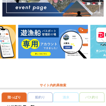
サイト内釣果検索
陸っぱり
船釣り
淡水
バス釣り