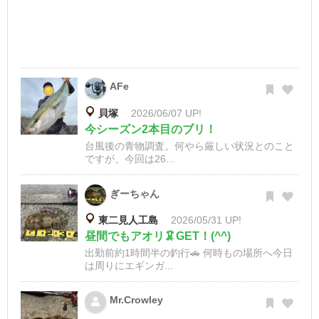
AFe
貝塚
2026/06/07 UP!
今シーズン2本目のブリ！
台風後の青物調査。何やら厳しい状況とのこと
ですが、今回は26...
ぎーちゃん
東二見人工島
2026/05/31 UP!
昼間でもアオリ🦑GET！(^^)
出勤前約1時間半の釣行🚗 何時もの場所へ今日
は周りにエギンガ...
Mr.Crowley