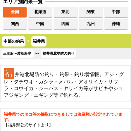
エリア別釣果一覧
全国
北海道
東北
関東
中部
関西
中国
四国
九州
沖縄
中部の釣果
>
福井県
三里浜〜波松海岸
>>
福井港北堤防の釣り
福
井港北堤防の釣り・釣果・釣り場情報。アジ・グ
レ・タチウオ・ガシラ・メバル・アオリイカ・サワ
ラ・コウイカ・シーバス・ヤリイカ等がサビキやショ
アジギング・エギング等で釣れる。
福井県でのタコ等の採取につきましては漁業権が設定されていま
す。
【福井県公式サイトより】