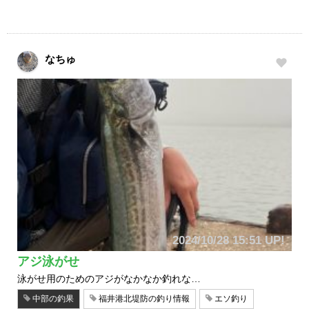
なちゅ
2024/10/28 15:51 UP!
アジ泳がせ
泳がせ用のためのアジがなかなか釣れな…
中部の釣果
福井港北堤防の釣り情報
エソ釣り