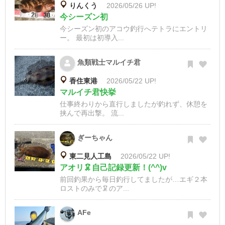
りんくう
2026/05/26 UP!
今シーズン初
今シーズン初のアコウ釣行へテトラにエントリ
ー。 最初は初導入...
魚類戦士マルイチ君
香住東港
2026/05/22 UP!
マルイチ君快挙
仕事終わりから直行しましたが釣れず、休憩を
挟んで再出撃。 流...
ぎーちゃん
東二見人工島
2026/05/22 UP!
アオリ🦑自己記録更新！(^^)v
前回釣果から毎日釣行してましたが…エギ２本
ロストのみで🦑のア...
AFe