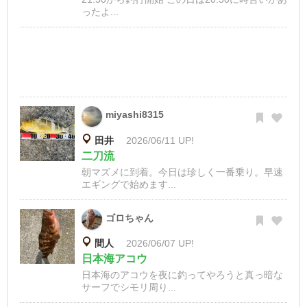
ったよ...
miyashi8315
田井
2026/06/11 UP!
二刀流
朝マズメに到着。今日は珍しく一番乗り。早速
エギングで始めます...
ゴロちゃん
間人
2026/06/07 UP!
日本海アコウ
日本海のアコウを夜に釣ってやろうと真っ暗な
サーフでシモリ周り...