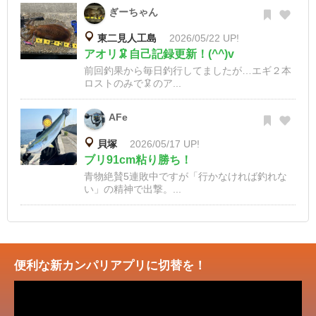
ぎーちゃん
東二見人工島
2026/05/22 UP!
アオリ🦑自己記録更新！(^^)v
前回釣果から毎日釣行してましたが…エギ２本
ロストのみで🦑のア...
AFe
貝塚
2026/05/17 UP!
ブリ91cm粘り勝ち！
青物絶賛5連敗中ですが「行かなければ釣れな
い」の精神で出撃。...
便利な新カンパリアプリに切替を！