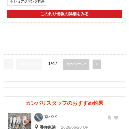
ショアジギング釣果
この釣り情報の詳細をみる
1/47
«
< 前のページ
次のページ >
»
カンパリスタッフのおすすめ釣果
京パパ
香住東港
2026/06/20 UP!