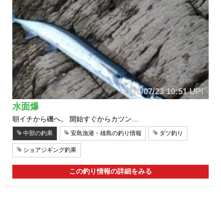
2026/07/23 10:51 UP!
水面爆
朝イチから磯へ。 開始すぐからカツン…
中部の釣果
安島漁港・雄島の釣り情報
ダツ釣り
ショアジギング釣果
この釣り情報の詳細をみる