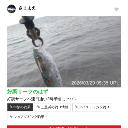
さまよえ
2026/03/29 09:35 UP!
好調サーフのはず
好調サーフへ連日通い2時半頃にツバス…
中部の釣果
三里浜の釣り情報
ツバス・ワカシ釣り
ショアジギング釣果