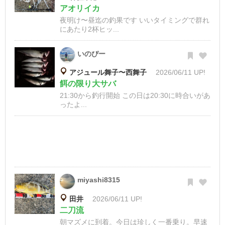
アオリイカ
夜明け〜昼迄の釣果です いいタイミングで群れ
にあたり2杯ヒッ...
いのぴー
アジュール舞子〜西舞子
2026/06/11 UP!
餌の限り大サバ
21:30から釣行開始 この日は20:30に時合いがあ
ったよ...
miyashi8315
田井
2026/06/11 UP!
二刀流
朝マズメに到着。今日は珍しく一番乗り。早速