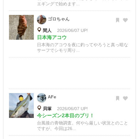
エギングで始めます...
ゴロちゃん
間人
2026/06/07 UP!
日本海アコウ
日本海のアコウを夜に釣ってやろうと真っ暗な
サーフでシモリ周り...
AFe
貝塚
2026/06/07 UP!
今シーズン2本目のブリ！
台風後の青物調査。何やら厳しい状況とのこと
ですが、今回は26...