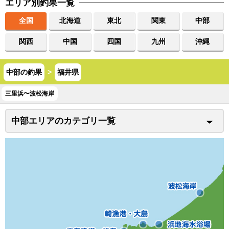
エリア別釣果一覧
全国
北海道
東北
関東
中部
関西
中国
四国
九州
沖縄
中部の釣果
>
福井県
三里浜〜波松海岸
中部エリアのカテゴリ一覧