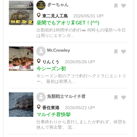
ぎーちゃん
東二見人工島
2026/05/31 UP!
昼間でもアオリ🦑GET！(^^)
出勤前約1時間半の釣行🚗 何時もの場所へ今日
は周りにエギンガ...
Mr.Crowley
りんくう
2026/05/26 UP!
今シーズン初
今シーズン初のアコウ釣行へテトラにエントリ
ー。 最初は初導入...
魚類戦士マルイチ君
香住東港
2026/05/22 UP!
マルイチ君快挙
仕事終わりから直行しましたが釣れず、休憩を
挟んで再出撃。 流...