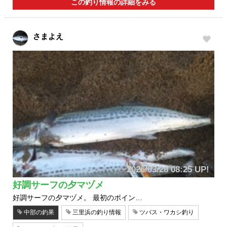
この釣り情報の詳細をみる
さまよえ
2026/03/28 08:25 UP!
好調サーフの夕マヅメ
好調サーフの夕マヅメ。 最初のポイン…
中部の釣果
三里浜の釣り情報
ツバス・ワカシ釣り