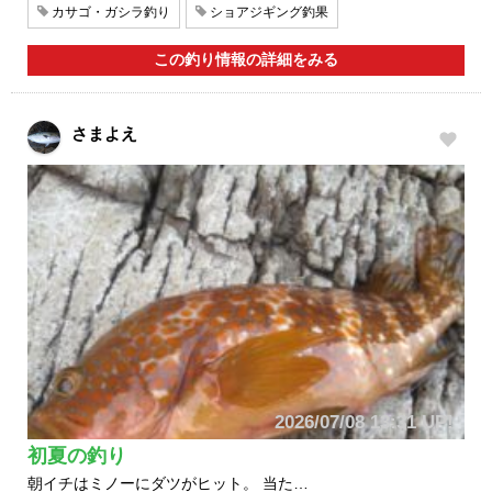
カサゴ・ガシラ釣り
ショアジギング釣果
この釣り情報の詳細をみる
さまよえ
2026/07/08 13:31 UP!
初夏の釣り
朝イチはミノーにダツがヒット。 当た…