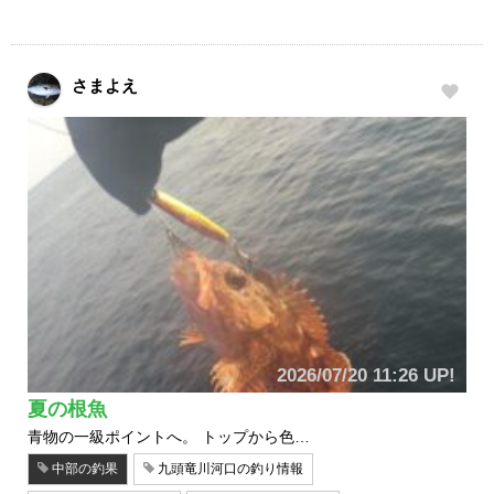
さまよえ
2026/07/20 11:26 UP!
夏の根魚
青物の一級ポイントへ。 トップから色…
中部の釣果
九頭竜川河口の釣り情報