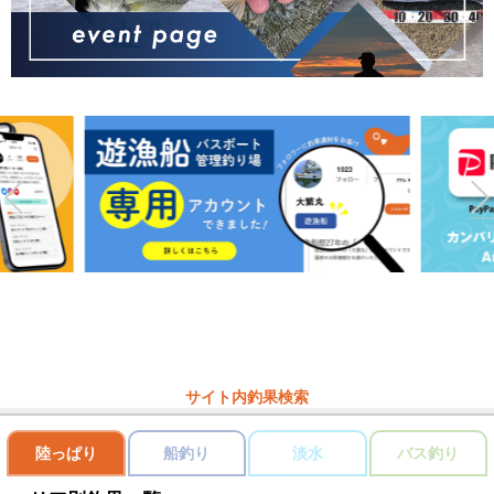
サイト内釣果検索
陸っぱり
船釣り
淡水
バス釣り