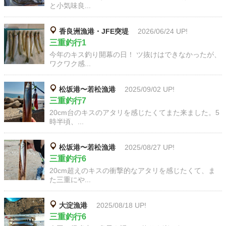
と小気味良...
香良洲漁港・JFE突堤
2026/06/24 UP!
三重釣行1
今年のキス釣り開幕の日！ ツ抜けはできなかったが、
ワクワク感...
松坂港〜若松漁港
2025/09/02 UP!
三重釣行7
20cm台のキスのアタリを感じたくてまた来ました。5
時半頃、...
松坂港〜若松漁港
2025/08/27 UP!
三重釣行6
20cm超えのキスの衝撃的なアタリを感じたくて、ま
た三重にや...
大淀漁港
2025/08/18 UP!
三重釣行6