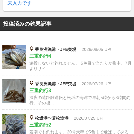
未入力です
投稿済みの釣果記事
香良洲漁港・JFE突堤
2026/08/05 UP!
三重釣行4
遠投しないと釣れません。 5色目で当たりが集中。7月
よりサイ...
香良洲漁港・JFE突堤
2026/07/26 UP!
三重釣行3
深夜の遠距離運転と松坂の海岸で早朝5時から3時間釣
行。その後...
松坂港〜若松漁港
2026/07/25 UP!
三重釣行2
若潮でも釣れます。20号天秤で5色まで飛ばして探る