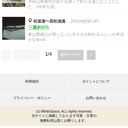
今回は帰省中の息子を誘って釣りを楽しむことにし
た。1年前も息...
松坂港〜若松漁港
2025/08/08 UP!
三重釣行5
夜は警戒心が薄くなった大キスが釣れるらしいが本当
かな&mid...
1/4
«
< 前のページ
次のページ >
»
利用規約
ポイントについて
プライバシー・ポリシー
お問い合わせ
(c) WhiteSpace, ALL rights reserved.
当サイトに掲載しております写真・文章の
無断転用は固くお断りします。