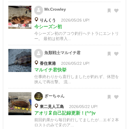
Mr.Crowley
りんくう
2026/05/26 UP!
今シーズン初
今シーズン初のアコウ釣行へテトラにエントリ
ー。 最初は初導入...
魚類戦士マルイチ君
香住東港
2026/05/22 UP!
マルイチ君快挙
仕事終わりから直行しましたが釣れず、休憩を
挟んで再出撃。 流...
ぎーちゃん
東二見人工島
2026/05/22 UP!
アオリ🦑自己記録更新！(^^)v
前回釣果から毎日釣行してましたが…エギ２本
ロストのみで🦑のア...