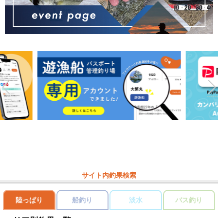
サイト内釣果検索
陸っぱり
船釣り
淡水
バス釣り