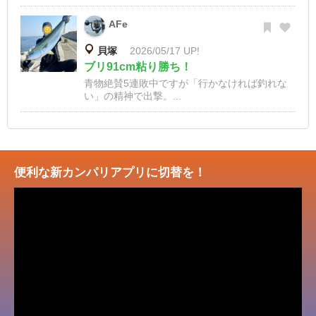
AFe
貝塚
2026/05/17 UP!
ブリ91cm粘り勝ち！
青物絶賛5連敗中ですが「行かなければ釣れな
い」の精神で出撃。...
便利な新カンパリアプリに切替を！