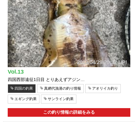
2019/04/29 20:32 UP!
Vol.13
四国西部遠征1日目 とりあえずアジン…
四国の釣果
真網代漁港の釣り情報
アオリイカ釣り
エギング釣果
サンライン釣果
この釣り情報の詳細をみる