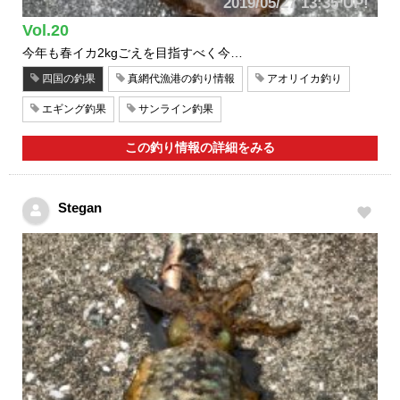
2019/05/27 13:35 UP!
Vol.20
今年も春イカ2kgごえを目指すべく今…
四国の釣果
真網代漁港の釣り情報
アオリイカ釣り
エギング釣果
サンライン釣果
この釣り情報の詳細をみる
Stegan