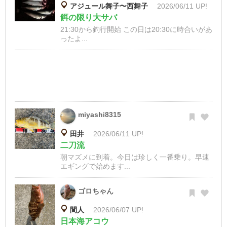
アジュール舞子〜西舞子
2026/06/11 UP!
餌の限り大サバ
21:30から釣行開始 この日は20:30に時合いがあ
ったよ...
miyashi8315
田井
2026/06/11 UP!
二刀流
朝マズメに到着。今日は珍しく一番乗り。早速
エギングで始めます...
ゴロちゃん
間人
2026/06/07 UP!
日本海アコウ