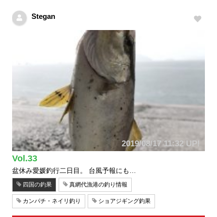
Stegan
2019/08/17 11:32 UP!
Vol.33
盆休み愛媛釣行二日目。 台風予報にも…
四国の釣果
真網代漁港の釣り情報
カンパチ・ネイリ釣り
ショアジギング釣果