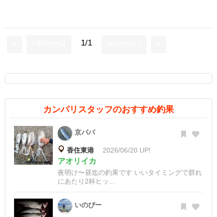
1/1
«
< 前のページ
次のページ >
»
カンパリスタッフのおすすめ釣果
京パパ
香住東港
2026/06/20 UP!
アオリイカ
夜明け〜昼迄の釣果です いいタイミングで群れ
にあたり2杯ヒッ...
いのぴー