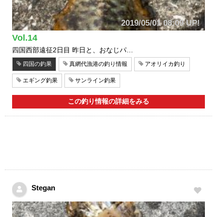
2019/05/01 08:09 UP!
Vol.14
四国西部遠征2日目 昨日と、おなじパ…
四国の釣果
真網代漁港の釣り情報
アオリイカ釣り
エギング釣果
サンライン釣果
この釣り情報の詳細をみる
Stegan