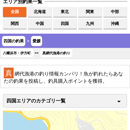
エリア別釣果一覧
全国
北海道
東北
関東
中部
関西
中国
四国
九州
沖縄
四国の釣果
>
愛媛
八幡浜市・伊方町
>>
真網代漁港の釣り
真
網代漁港の釣り情報カンパリ！魚が釣れたらあな
たの釣果を投稿し、釣具購入ポイントを獲得。
四国エリアのカテゴリ一覧