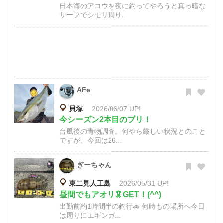
日本海のアコウを夜に釣ってやろうと真っ暗な
サーフでシモリ周り...
AFe
貝塚
2026/06/07 UP!
今シーズン2本目のブリ！
台風後の青物調査。何やら厳しい状況とのこと
ですが、今回は26...
ぎーちゃん
東二見人工島
2026/05/31 UP!
昼間でもアオリ🦑GET！(^^)
出勤前約1時間半の釣行🚗 何時もの場所へ今日
は周りにエギンガ...