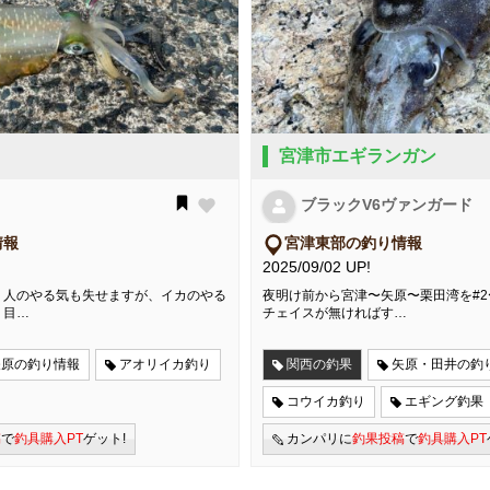
宮津市エギランガン
ブラックV6ヴァンガード
情報
宮津東部の釣り情報
2025/09/02 UP!
 人のやる気も失せますが、イカのやる
夜明け前から宮津〜矢原〜栗田湾を#2
。目…
チェイスが無ければす…
矢原の釣り情報
アオリイカ釣り
関西の釣果
矢原・田井の釣
コウイカ釣り
エギング釣果
稿
で
釣具購入PT
ゲット!
カンパリに
釣果投稿
で
釣具購入PT