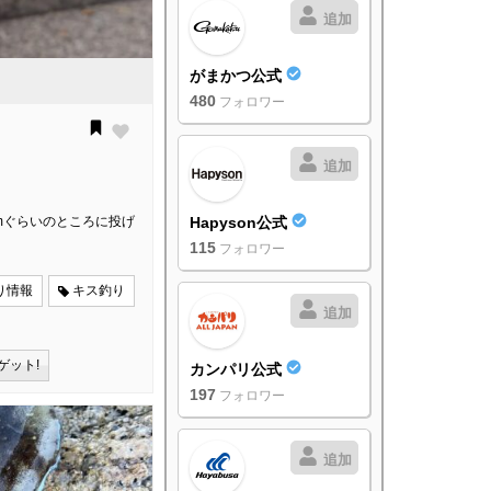
追加
がまかつ公式
480
フォロワー
追加
0mぐらいのところに投げ
Hapyson公式
115
フォロワー
り情報
キス釣り
追加
ゲット!
カンパリ公式
197
フォロワー
追加