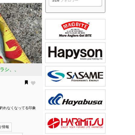
316
フォロワー
ラシ、、
が釣れなくなってる印象
り情報