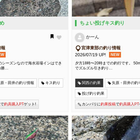
め
ちょい投げキス釣り
かーん
情報
宮津東部の釣り情報
2026/07/19 UP!
EW
NEW
のシーズンなので海水浴場インはでき
夕方18時〜20時までの釣行です。 5
の勝…
でズルズル引き釣り…
矢原・田井の釣り情報
キス釣り
関西の釣果
矢原・田井の釣
投げ釣り釣果
稿
で
釣具購入PT
ゲット!
カンパリに
釣果投稿
で
釣具購入PT