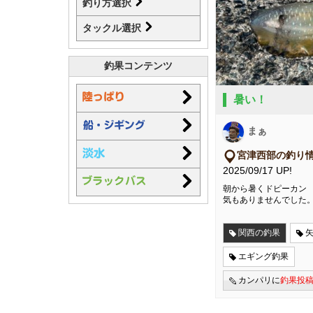
釣り方選択
タックル選択
釣果コンテンツ
暑い！
まぁ
宮津西部の釣り
2025/09/17 UP!
朝から暑くドピーカン
気もありませんでした
関西の釣果
エギング釣果
カンパリに
釣果投