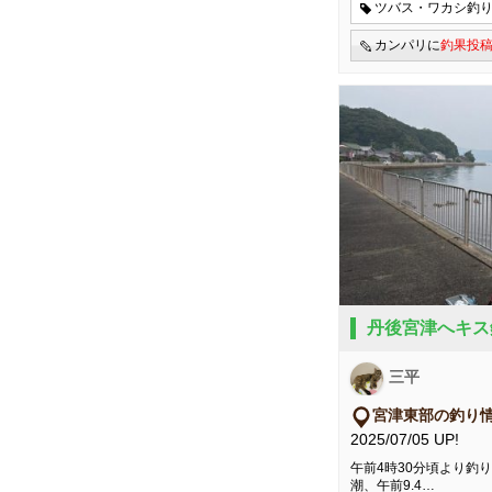
ツバス・ワカシ釣
カンパリに
釣果投
丹後宮津へキス
三平
宮津東部の釣り
2025/07/05 UP!
午前4時30分頃より釣り
潮、午前9.4…