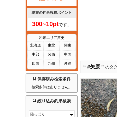
現在の釣果投稿ポイント
300~10pt
です。
釣果エリア変更
北海道
東北
関東
中部
関西
中国
四国
九州
沖縄
“ #矢原 ”
のタグ
保存済み検索条件
検索条件はありません。
絞り込み釣果検索
陸っぱり