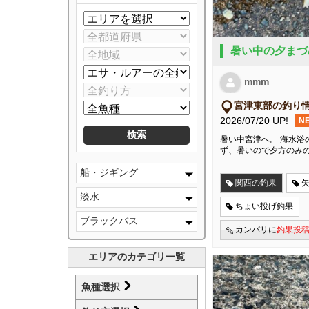
暑い中の夕まづ
mmm
宮津東部の釣り
2026/07/20 UP!
N
暑い中宮津へ。 海水浴
ず、暑いので夕方のみ
船・ジギング
関西の釣果
淡水
ちょい投げ釣果
ブラックバス
カンパリに
釣果投
エリアのカテゴリ一覧
魚種選択