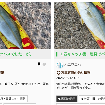
ツバスでした、が、
１匹キャッチ後、連発でバ
ハニワニハ
情報
宮津東部の釣り情報
2025/08/12 UP!
行。 昨日も1匹だけ釣れましたが、写真
連日の猛暑の影響か、 だんだん青物
でしたが、 雨が降って少…
矢原・田井の釣り情報
関西の釣果
矢原・田井の釣