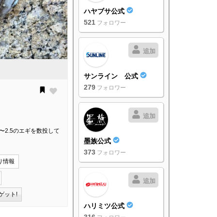
ハヤブサ公式
521
フォロワー
追加
サンライン 公式
279
フォロワー
追加
〜2.5のエギを数投して
墨族公式
373
フォロワー
り情報
追加
ゲット!
ハリミツ公式