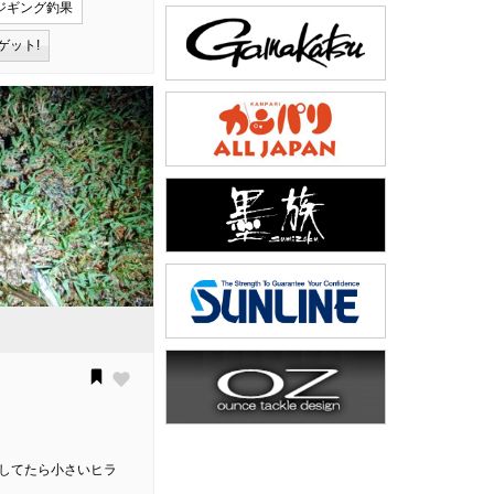
ジギング釣果
ゲット!
流してたら小さいヒラ