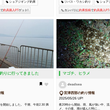
り
ショアジギング釣果
ツバス・ワカシ釣り
ショア
稿
で
釣具購入PT
ゲット!
カンパリに
釣果投稿
で
釣具購入PT
釣りに行ってきました
マゴチ、ヒラメ
deadsea
情報
宮津西部の釣り情報
2025/05/26 UP!
を開始しました。 干潮、午前2.30 満
夜20時から開始、雨、風が強い中、
メ、その後、潮が緩んだ時に…