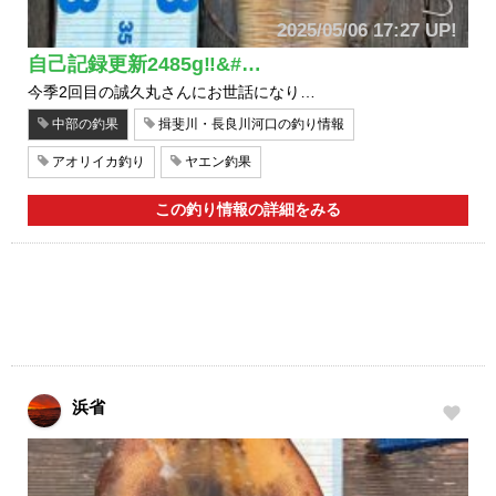
2025/05/06 17:27 UP!
自己記録更新2485g‼&#…
今季2回目の誠久丸さんにお世話になり…
中部の釣果
揖斐川・長良川河口の釣り情報
アオリイカ釣り
ヤエン釣果
この釣り情報の詳細をみる
浜省