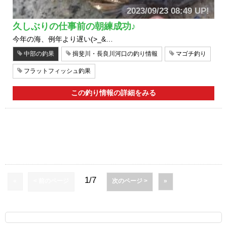
2023/09/23 08:49 UP!
久しぶりの仕事前の朝練成功♪
今年の海、例年より遅い(>_&…
中部の釣果
揖斐川・長良川河口の釣り情報
マゴチ釣り
フラットフィッシュ釣果
この釣り情報の詳細をみる
1/7
«
< 前のページ
次のページ >
»