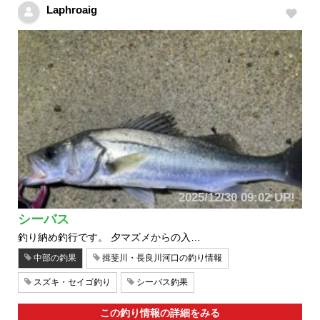
Laphroaig
2025/12/30 09:02 UP!
シーバス
釣り納め釣行です。 夕マズメからの入…
中部の釣果
揖斐川・長良川河口の釣り情報
スズキ・セイゴ釣り
シーバス釣果
この釣り情報の詳細をみる