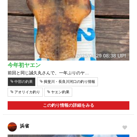
2025/04/29 08:38 UP!
今年初ヤエン
前回と同じ誠久丸さんで、一年ぶりのヤ…
中部の釣果
揖斐川・長良川河口の釣り情報
アオリイカ釣り
ヤエン釣果
この釣り情報の詳細をみる
浜省