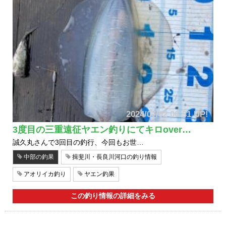
2024/07/02 06:31 UP!
3度目の三重遠征ヤエン釣りにてキロover…
誠久丸さんで3回目の釣行、今回もお世…
中部の釣果
揖斐川・長良川河口の釣り情報
アオリイカ釣り
ヤエン釣果
この釣り情報の詳細をみる