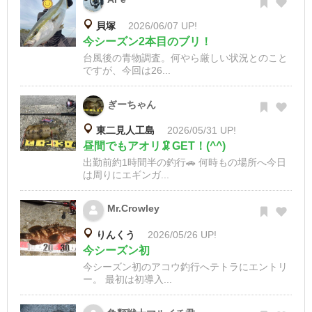
貝塚
2026/06/07 UP!
今シーズン2本目のブリ！
台風後の青物調査。何やら厳しい状況とのこと
ですが、今回は26...
ぎーちゃん
東二見人工島
2026/05/31 UP!
昼間でもアオリ🦑GET！(^^)
出勤前約1時間半の釣行🚗 何時もの場所へ今日
は周りにエギンガ...
Mr.Crowley
りんくう
2026/05/26 UP!
今シーズン初
今シーズン初のアコウ釣行へテトラにエントリ
ー。 最初は初導入...