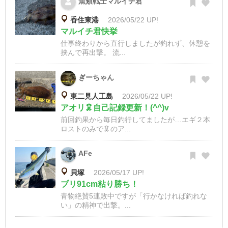
魚類戦士マルイチ君
香住東港
2026/05/22 UP!
マルイチ君快挙
仕事終わりから直行しましたが釣れず、休憩を
挟んで再出撃。 流...
ぎーちゃん
東二見人工島
2026/05/22 UP!
アオリ🦑自己記録更新！(^^)v
前回釣果から毎日釣行してましたが…エギ２本
ロストのみで🦑のア...
AFe
貝塚
2026/05/17 UP!
ブリ91cm粘り勝ち！
青物絶賛5連敗中ですが「行かなければ釣れな
い」の精神で出撃。...