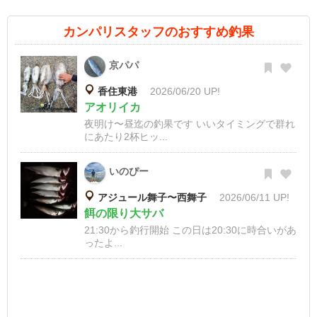
カンパリスタッフのおすすめ釣果
京パパ
香住東港
2026/06/20 UP!
アオリイカ
夜明け〜昼迄の釣果です いいタイミングで群れ
にあたり2杯ヒッ...
いのぴー
アジュール舞子〜西舞子
2026/06/11 UP!
餌の限り大サバ
21:30から釣行開始 この日は20:30に時合いがあ
ったよ...