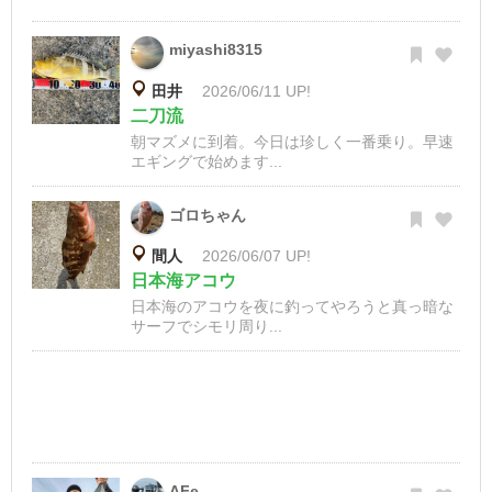
miyashi8315
田井
2026/06/11 UP!
二刀流
朝マズメに到着。今日は珍しく一番乗り。早速
エギングで始めます...
ゴロちゃん
間人
2026/06/07 UP!
日本海アコウ
日本海のアコウを夜に釣ってやろうと真っ暗な
サーフでシモリ周り...
AFe