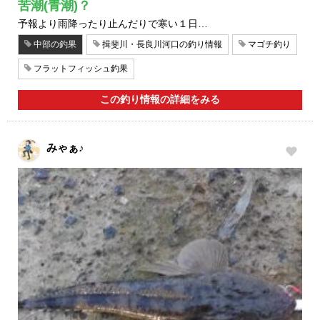
苦潮(青潮)？
予報より雨降ったり止んだりで寒い１日…
中部の釣果
揖斐川・長良川河口の釣り情報
マゴチ釣り
フラットフィッシュ釣果
この釣り情報の詳細をみる
みゃぁ♪