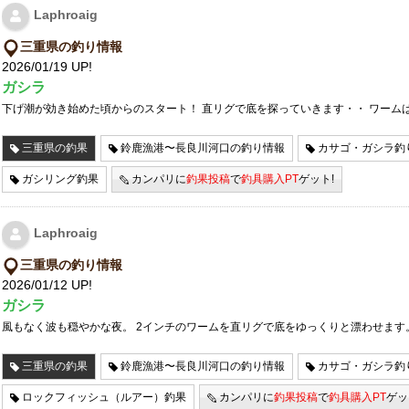
Laphroaig
三重県の釣り情報
2026/01/19 UP!
ガシラ
下げ潮が効き始めた頃からのスタート！ 直リグで底を探っていきます・・ ワーム
三重県の釣果
鈴鹿漁港〜長良川河口の釣り情報
カサゴ・ガシラ釣
ガシリング釣果
カンパリに
釣果投稿
で
釣具購入PT
ゲット!
Laphroaig
三重県の釣り情報
2026/01/12 UP!
ガシラ
風もなく波も穏やかな夜。 2インチのワームを直リグで底をゆっくりと漂わせます
三重県の釣果
鈴鹿漁港〜長良川河口の釣り情報
カサゴ・ガシラ釣
ロックフィッシュ（ルアー）釣果
カンパリに
釣果投稿
で
釣具購入PT
ゲッ