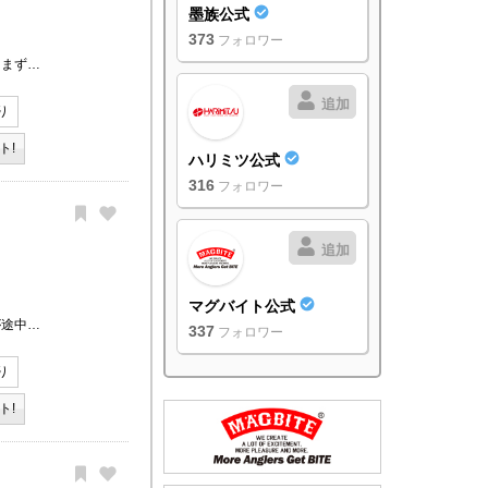
墨族公式
373
フォロワー
 まず…
追加
り
ト!
ハリミツ公式
316
フォロワー
追加
マグバイト公式
が途中…
337
フォロワー
り
ト!