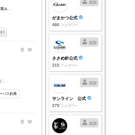
追加
が重み…
がまかつ公式
480
フォロワー
ト!
追加
ささめ針公式
315
フォロワー
だ…
追加
ーバス釣果
サンライン 公式
279
フォロワー
追加