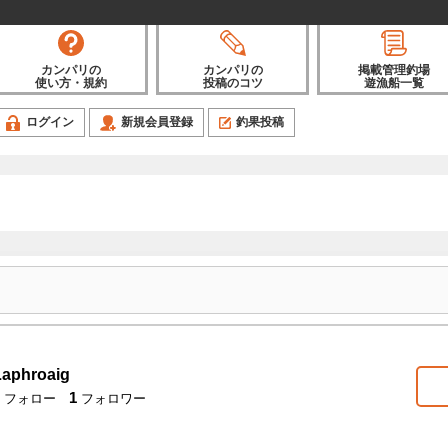
カンパリの
カンパリの
掲載管理釣場
使い方・規約
投稿のコツ
遊漁船一覧
ログイン
新規会員登録
釣果投稿
Laphroaig
1
フォロー
フォロワー