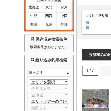
釣果エリア変更
北海道
東北
関東
よく行く釣り場
中部
関西
中国
海
四国
九州
沖縄
川
保存済み検索条件
検索条件はありません。
投稿済みの
絞り込み釣果検索
1 / 7
«
陸っぱり