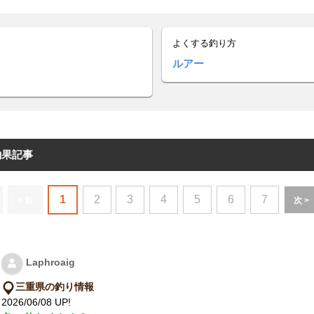
よくする釣り方
ルアー
釣果記事
1
2
3
4
5
6
7
< 前
次 >
Laphroaig
三重県の釣り情報
2026/06/08 UP!