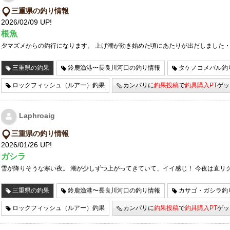
三重県の釣り情報
2026/02/09 UP!
根魚
夕マズメからの釣行になります。 上げ潮が効き始めた頃にあたりが出だしました・
三重県の釣果
鈴鹿漁港〜長良川河口の釣り情報
タケノコメバル釣
ロックフィッシュ（ルアー）釣果
カンパリに
釣果投稿
で
釣具購入PT
ゲッ
Laphroaig
三重県の釣り情報
2026/01/26 UP!
ガシラ
雪が降りそうな寒い夜。 潮が少しずつ上がってきていて、イイ感じ！ 今夜は直リ
三重県の釣果
鈴鹿漁港〜長良川河口の釣り情報
カサゴ・ガシラ釣
ロックフィッシュ（ルアー）釣果
カンパリに
釣果投稿
で
釣具購入PT
ゲッ