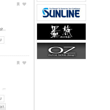
は2…
り
。 …
り
ト!