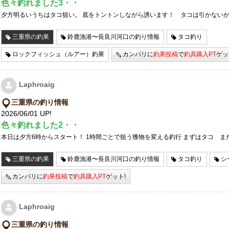
色々釣れました3・・
夕方明るいうちはタコ狙い。 底をトントンしながら誘います！ タコは引かない
三重県の釣果
鈴鹿漁港〜長良川河口の釣り情報
タコ釣り
ロックフィッシュ（ルアー）釣果
カンパリに
釣果投稿
で
釣具購入PT
ゲッ
Laphroaig
三重県の釣り情報
2026/06/01 UP!
色々釣れました2・・
本日は夕方6時からスタート！ 1時間ごとで狙う獲物を変える釣行 まずはタコ ま
三重県の釣果
鈴鹿漁港〜長良川河口の釣り情報
タコ釣り
シ
カンパリに
釣果投稿
で
釣具購入PT
ゲット!
Laphroaig
三重県の釣り情報