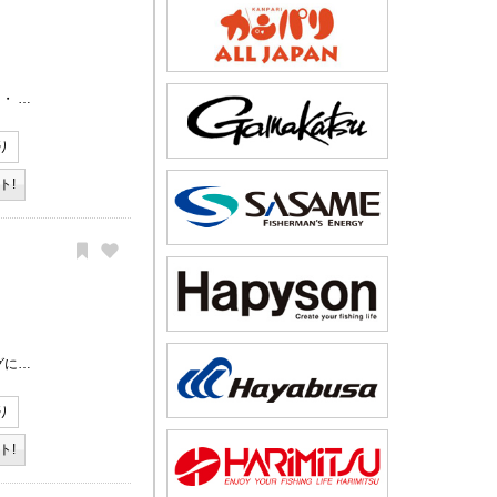
・ …
り
ト!
グに…
り
ト!