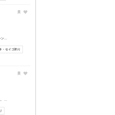
シン…
キ・セイゴ釣り
。 …
り