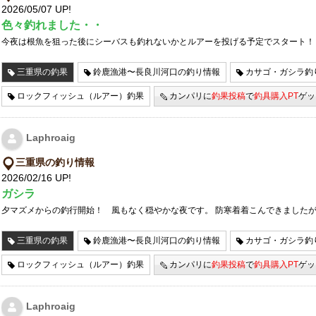
2026/05/07 UP!
色々釣れました・・
今夜は根魚を狙った後にシーバスも釣れないかとルアーを投げる予定でスタート！
三重県の釣果
鈴鹿漁港〜長良川河口の釣り情報
カサゴ・ガシラ釣
ロックフィッシュ（ルアー）釣果
カンパリに
釣果投稿
で
釣具購入PT
ゲッ
Laphroaig
三重県の釣り情報
2026/02/16 UP!
ガシラ
夕マズメからの釣行開始！ 風もなく穏やかな夜です。 防寒着着こんできました
三重県の釣果
鈴鹿漁港〜長良川河口の釣り情報
カサゴ・ガシラ釣
ロックフィッシュ（ルアー）釣果
カンパリに
釣果投稿
で
釣具購入PT
ゲッ
Laphroaig