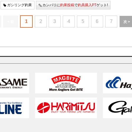
ガシリング釣果
カンパリに
釣果投稿
で
釣具購入PT
ゲット!
1
2
3
4
5
6
7
< 前
次 >