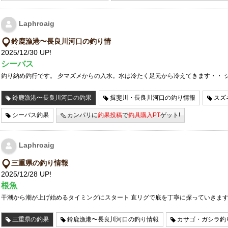
Laphroaig
鈴鹿漁港〜長良川河口の釣り情
報
2025/12/30 UP!
シーバス
釣り納め釣行です。 夕マズメからの入水。水は冷たく足元から冷えてきます・・ 
鈴鹿漁港〜長良川河口の釣果
揖斐川・長良川河口の釣り情報
スズ
シーバス釣果
カンパリに
釣果投稿
で
釣具購入PT
ゲット!
Laphroaig
三重県の釣り情報
2025/12/28 UP!
根魚
干潮から潮が上げ始めるタイミングにスタート 直リグで底を丁寧に探っていきます
三重県の釣果
鈴鹿漁港〜長良川河口の釣り情報
カサゴ・ガシラ釣