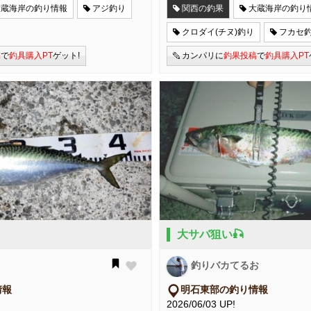
大蔵海岸の釣り情報
アジ釣り
関西の釣果
大蔵海岸の釣り
クロダイ(チヌ)釣り
フカセ
稿
で
釣具購入PT
ゲット!
カンパリに
釣果投稿
で
釣具購入PT
大サバ狙い🎣
釣りバカてるお
情報
明石東部の釣り情報
2026/06/03 UP!