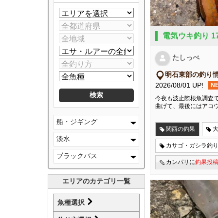
電気ウキ釣り 1
たしっぺ
明石東部の釣り
2026/08/01 UP!
N
今夜も波止際根魚調査で
曲げて、最後にはアコ
船・ジギング
関西の釣果
淡水
カサゴ・ガシラ釣
ブラックバス
カンパリに
釣果投
エリアのカテゴリ一覧
魚種選択