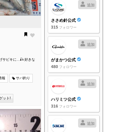
追加
ささめ針公式
315
フォロワー
追加
サビキに…🎣 好きな
がまかつ公式
480
フォロワー
情報
サバ釣り
追加
ゲット!
ハリミツ公式
316
フォロワー
追加