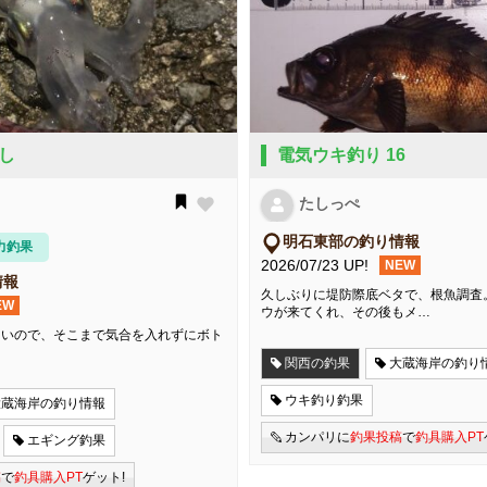
し
電気ウキ釣り 16
たしっぺ
明石東部の釣り情報
力釣果
2026/07/23 UP!
NEW
情報
久しぶりに堤防際底ベタで、根魚調査
EW
ウが来てくれ、その後もメ…
だ明るいので、そこまで気合を入れずにボト
関西の釣果
大蔵海岸の釣り
ウキ釣り釣果
大蔵海岸の釣り情報
カンパリに
釣果投稿
で
釣具購入PT
エギング釣果
稿
で
釣具購入PT
ゲット!