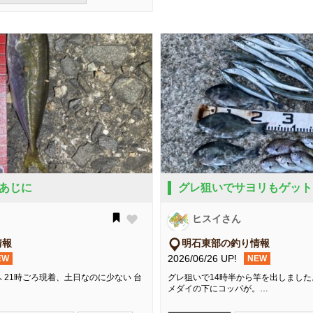
あじに
グレ狙いでサヨリもゲット
ヒスイさん
情報
明石東部の釣り情報
2026/06/26 UP!
EW
NEW
 21時ごろ現着、土日なのに少ない 台
グレ狙いで14時半から竿を出しました
メダイの下にコッパが。…