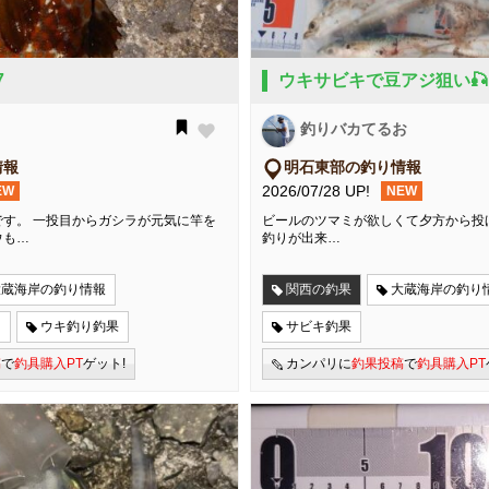
7
ウキサビキで豆アジ狙い🎣
釣りバカてるお
情報
明石東部の釣り情報
2026/07/28 UP!
EW
NEW
す。 一投目からガシラが元気に竿を
ビールのツマミが欲しくて夕方から投げ
ウも…
釣りが出来…
大蔵海岸の釣り情報
関西の釣果
大蔵海岸の釣り
り
ウキ釣り釣果
サビキ釣果
稿
で
釣具購入PT
ゲット!
カンパリに
釣果投稿
で
釣具購入PT