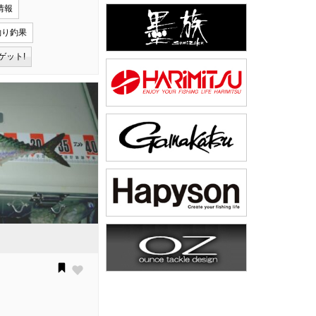
情報
釣り釣果
ゲット!