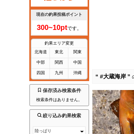
現在の釣果投稿ポイント
300~10pt
です。
釣果エリア変更
北海道
東北
関東
中部
関西
中国
四国
九州
沖縄
“ #大蔵海岸 ”
保存済み検索条件
検索条件はありません。
絞り込み釣果検索
陸っぱり