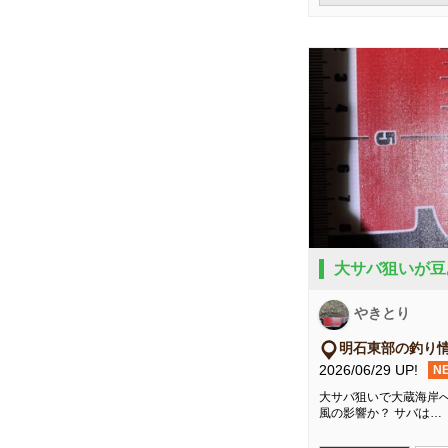
大サバ狙いが豆
やきとり
明石東部の釣り
2026/06/29 UP!
N
大サバ狙いで大蔵海岸へ
風の影響か？ サバは…