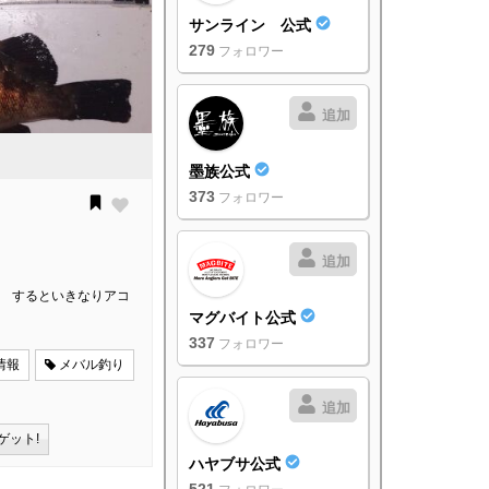
サンライン 公式
279
フォロワー
追加
墨族公式
373
フォロワー
追加
。 するといきなりアコ
マグバイト公式
337
フォロワー
情報
メバル釣り
追加
ゲット!
ハヤブサ公式