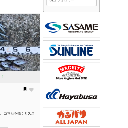
521
フォロワー
！
。 コマセを撒くとスズ