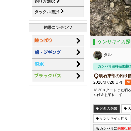
釣り方選択
タックル選択
釣果コンテンツ
ケンサキイカ探
タル
カンパリ清掃活動協
明石東部の釣り
2026/07/28 UP!
N
18:30スタート ま
ム付近を探る。 ギ…
関西の釣果
ケンサキイカ釣り
カンパリに
釣果投