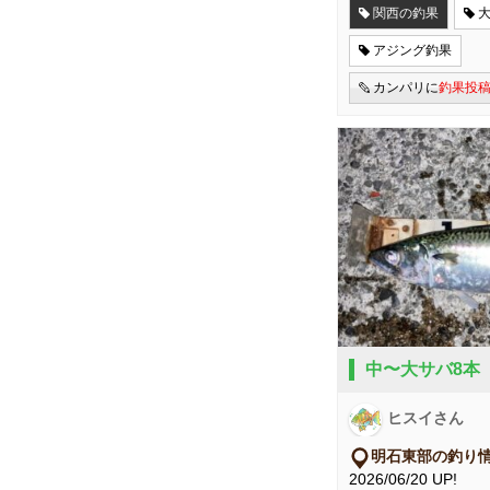
関西の釣果
アジング釣果
カンパリに
釣果投
中〜大サバ8本
ヒスイさん
明石東部の釣り
2026/06/20 UP!