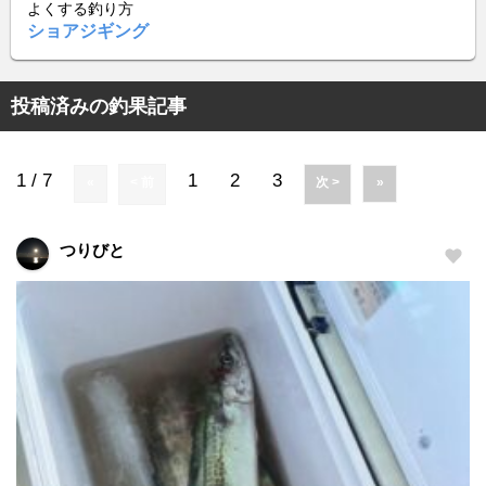
よくする釣り方
ショアジギング
投稿済みの釣果記事
1 / 7
1
2
3
«
< 前
次 >
»
つりびと