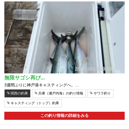
2025/10/13 09:06 UP!
無限サゴシ再び...
3週間ぶりに神戸港キャスティングへ。…
関西の釣果
兵庫（瀬戸内海）の釣り情報
サワラ釣り
キャスティング（トップ）釣果
この釣り情報の詳細をみる