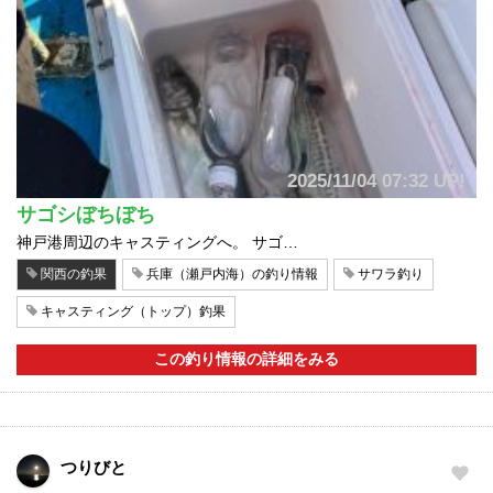
2025/11/04 07:32 UP!
サゴシぼちぼち
神戸港周辺のキャスティングへ。 サゴ…
関西の釣果
兵庫（瀬戸内海）の釣り情報
サワラ釣り
キャスティング（トップ）釣果
この釣り情報の詳細をみる
つりびと