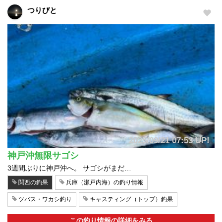
つりびと
2025/09/21 07:53 UP!
神戸沖無限サゴシ
3週間ぶりに神戸沖へ。 サゴシがまだ…
関西の釣果
兵庫（瀬戸内海）の釣り情報
ツバス・ワカシ釣り
キャスティング（トップ）釣果
この釣り情報の詳細をみる