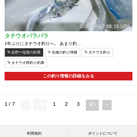
2024/09/17 08:15 UP!
タチウオパラパラ
1年ぶりにタチウオ釣りへ。 あまり釣…
佐野〜塩尾の釣果
生穂の釣り情報
タチウオ釣り
タチウオ餌釣り釣果
この釣り情報の詳細をみる
1 / 7
1
2
3
«
< 前
次 >
»
利用規約
ポイントについて