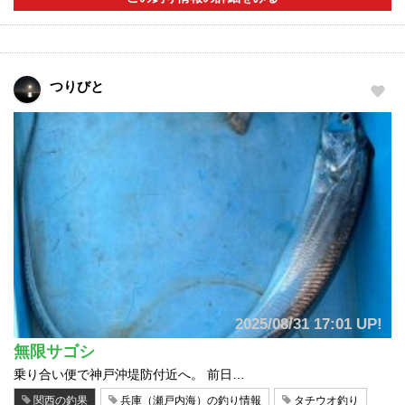
つりびと
2025/08/31 17:01 UP!
無限サゴシ
乗り合い便で神戸沖堤防付近へ。 前日…
関西の釣果
兵庫（瀬戸内海）の釣り情報
タチウオ釣り