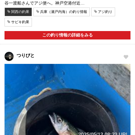
谷一渡船さんでアジ便へ。神戸空港付近…
関西の釣果
兵庫（瀬戸内海）の釣り情報
アジ釣り
サビキ釣果
この釣り情報の詳細をみる
つりびと
2025/05/12 08:23 UP!