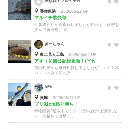
魚類戦士マルイチ君
香住東港
2026/05/22 UP!
マルイチ君快挙
仕事終わりから直行しましたが釣れず、休憩を
挟んで再出撃。 流...
ぎーちゃん
東二見人工島
2026/05/22 UP!
アオリ🦑自己記録更新！(^^)v
前回釣果から毎日釣行してましたが…エギ２本
ロストのみで🦑のア...
AFe
貝塚
2026/05/17 UP!
ブリ91cm粘り勝ち！
青物絶賛5連敗中ですが「行かなければ釣れな
い」の精神で出撃。...