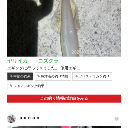
2026/03/28 08:21 UP!
ヤリイカ コズクラ
エギングに行ってきました。 使用エギ…
中部の釣果
魚津港の釣り情報
ツバス・ワカシ釣り
ショアジギング釣果
この釣り情報の詳細をみる
ｏｃｅａｎ