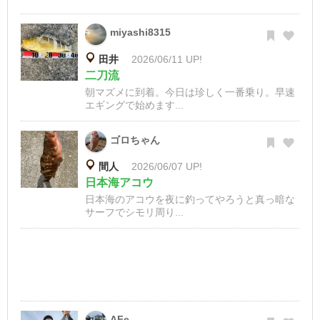
miyashi8315
田井
2026/06/11 UP!
二刀流
朝マズメに到着。今日は珍しく一番乗り。早速
エギングで始めます...
ゴロちゃん
間人
2026/06/07 UP!
日本海アコウ
日本海のアコウを夜に釣ってやろうと真っ暗な
サーフでシモリ周り...
AFe