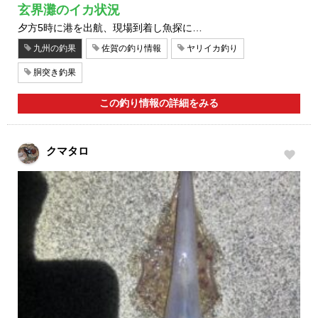
玄界灘のイカ状況
夕方5時に港を出航、現場到着し魚探に…
九州の釣果
佐賀の釣り情報
ヤリイカ釣り
胴突き釣果
この釣り情報の詳細をみる
クマタロ