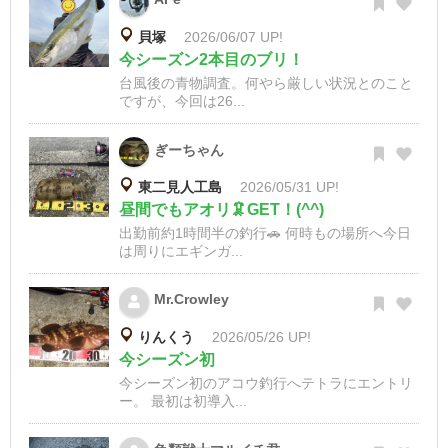
貝塚
2026/06/07 UP!
今シーズン2本目のブリ！
台風後の青物調査。何やら厳しい状況とのこと
ですが、今回は26...
ぎーちゃん
東二見人工島
2026/05/31 UP!
昼間でもアオリ🦑GET！(^^)
出勤前約1時間半の釣行🚗 何時もの場所へ今日
は周りにエギンガ...
Mr.Crowley
りんくう
2026/05/26 UP!
今シーズン初
今シーズン初のアコウ釣行へテトラにエントリ
ー。 最初は初導入...