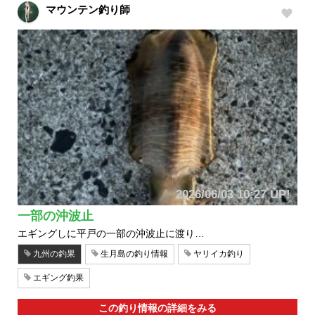
マウンテン釣り師
2026/06/03 10:27 UP!
一部の沖波止
エギングしに平戸の一部の沖波止に渡り…
九州の釣果
生月島の釣り情報
ヤリイカ釣り
エギング釣果
この釣り情報の詳細をみる