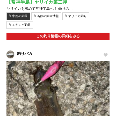
【常神半島】ヤリイカ第二弾
ヤリイカを求めて常神半島へ！ 曇りの…
中部の釣果
若狭の釣り情報
ヤリイカ釣り
エギング釣果
この釣り情報の詳細をみる
釣りバカ