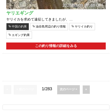
2026/03/09 07:48 UP!
ヤリエギング
ヤリイカを求めて遠征してきましたが、…
中国の釣果
油谷島周辺の釣り情報
ヤリイカ釣り
エギング釣果
この釣り情報の詳細をみる
1/283
«
< 前のページ
次のページ >
»