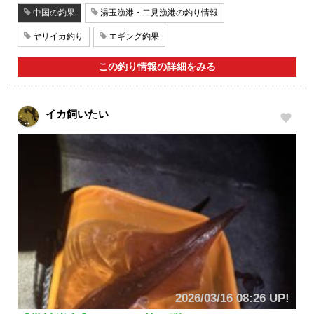
中国の釣果
湯玉漁港・二見漁港の釣り情報
ヤリイカ釣り
エギング釣果
この釣り情報の詳細をみる
イカ飼いたい
2026/03/16 08:26 UP!