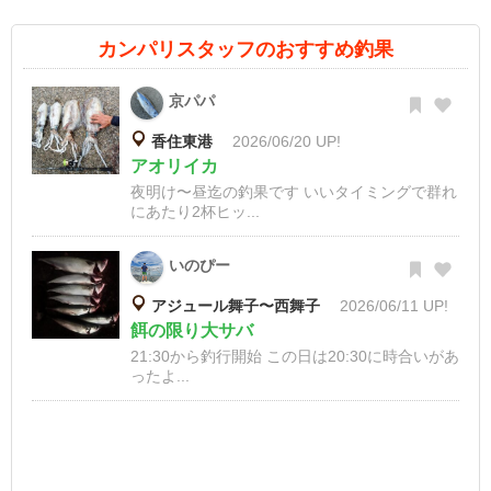
カンパリスタッフのおすすめ釣果
京パパ
香住東港
2026/06/20 UP!
アオリイカ
夜明け〜昼迄の釣果です いいタイミングで群れ
にあたり2杯ヒッ...
いのぴー
アジュール舞子〜西舞子
2026/06/11 UP!
餌の限り大サバ
21:30から釣行開始 この日は20:30に時合いがあ
ったよ...