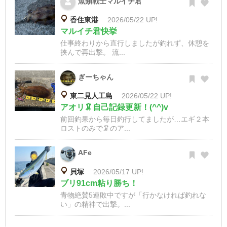
魚類戦士マルイチ君
香住東港
2026/05/22 UP!
マルイチ君快挙
仕事終わりから直行しましたが釣れず、休憩を
挟んで再出撃。 流...
ぎーちゃん
東二見人工島
2026/05/22 UP!
アオリ🦑自己記録更新！(^^)v
前回釣果から毎日釣行してましたが…エギ２本
ロストのみで🦑のア...
AFe
貝塚
2026/05/17 UP!
ブリ91cm粘り勝ち！
青物絶賛5連敗中ですが「行かなければ釣れな
い」の精神で出撃。...