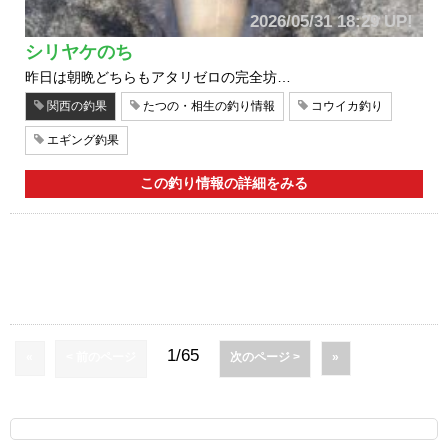
2026/05/31 18:29 UP!
シリヤケのち
昨日は朝晩どちらもアタリゼロの完全坊…
関西の釣果
たつの・相生の釣り情報
コウイカ釣り
エギング釣果
この釣り情報の詳細をみる
1/65
«
< 前のページ
次のページ >
»