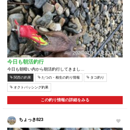
2026/07/19 14:23 UP!
今日も朝活釣行
今日も朝暗い内から朝活釣行してきまし…
関西の釣果
たつの・相生の釣り情報
タコ釣り
オクトパッシング釣果
この釣り情報の詳細をみる
ちょっき823