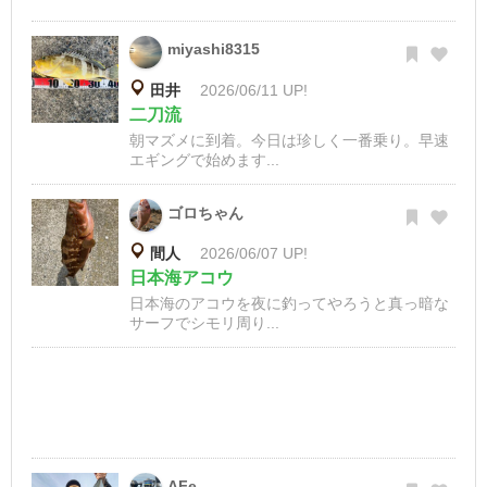
miyashi8315
田井
2026/06/11 UP!
二刀流
朝マズメに到着。今日は珍しく一番乗り。早速
エギングで始めます...
ゴロちゃん
間人
2026/06/07 UP!
日本海アコウ
日本海のアコウを夜に釣ってやろうと真っ暗な
サーフでシモリ周り...
AFe