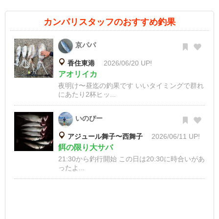
カンパリスタッフのおすすめ釣果
京パパ
香住東港
2026/06/20 UP!
アオリイカ
夜明け〜昼迄の釣果です いいタイミングで群れ
にあたり2杯ヒッ...
いのぴー
アジュール舞子〜西舞子
2026/06/11 UP!
餌の限り大サバ
21:30から釣行開始 この日は20:30に時合いがあ
ったよ...