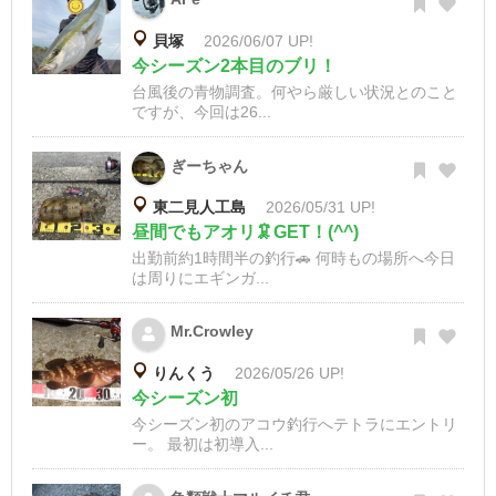
貝塚
2026/06/07 UP!
今シーズン2本目のブリ！
台風後の青物調査。何やら厳しい状況とのこと
ですが、今回は26...
ぎーちゃん
東二見人工島
2026/05/31 UP!
昼間でもアオリ🦑GET！(^^)
出勤前約1時間半の釣行🚗 何時もの場所へ今日
は周りにエギンガ...
Mr.Crowley
りんくう
2026/05/26 UP!
今シーズン初
今シーズン初のアコウ釣行へテトラにエントリ
ー。 最初は初導入...