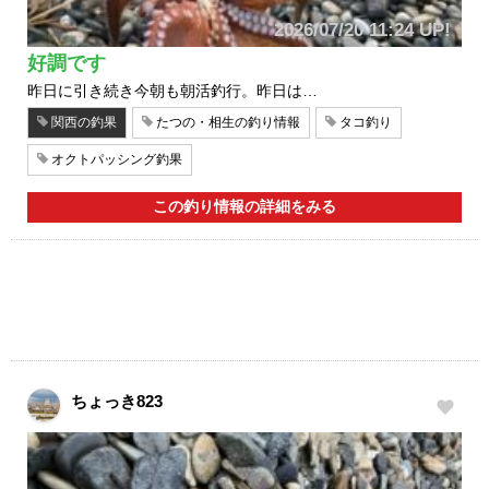
2026/07/20 11:24 UP!
好調です
昨日に引き続き今朝も朝活釣行。昨日は…
関西の釣果
たつの・相生の釣り情報
タコ釣り
オクトパッシング釣果
この釣り情報の詳細をみる
ちょっき823