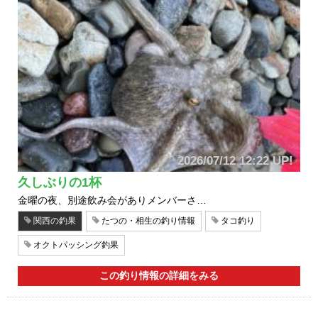
2026/07/12 12:22 UP!
久しぶりの1杯
金曜の夜、別途飲み会がありメンバーさ…
関西の釣果
たつの・相生の釣り情報
タコ釣り
オクトパッシング釣果
この釣り情報の詳細をみる