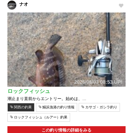
ナオ
2026/08/03 08:53 UP!
ロックフィッシュ
潮止まり直前からエントリー。始めは、…
関西の釣果
鰯浜漁港の釣り情報
カサゴ・ガシラ釣り
ロックフィッシュ（ルアー）釣果
この釣り情報の詳細をみる