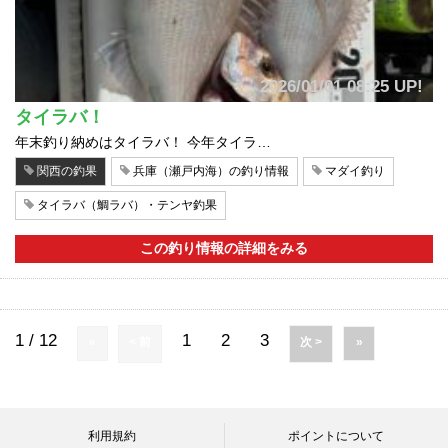
2026/01/01 08:25 UP!
タイラバ！
年末釣り納めはタイラバ！ 今年タイラ…
関西の釣果
兵庫（瀬戸内海）の釣り情報
マダイ釣り
タイラバ（鯛ラバ）・テンヤ釣果
この釣り情報の詳細をみる
1 / 12
1
2
3
«
< 前
次 >
»
利用規約
ポイントについて