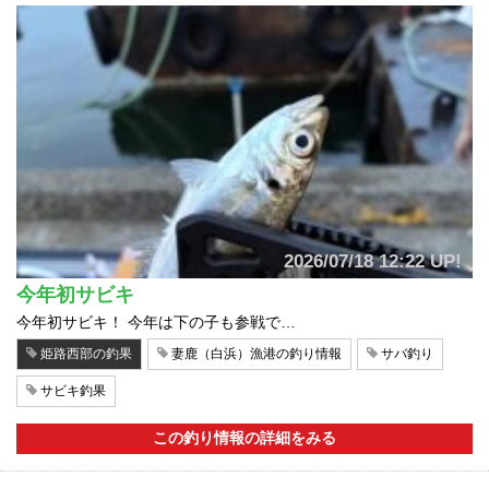
2026/07/18 12:22 UP!
今年初サビキ
今年初サビキ！ 今年は下の子も参戦で…
姫路西部の釣果
妻鹿（白浜）漁港の釣り情報
サバ釣り
サビキ釣果
この釣り情報の詳細をみる