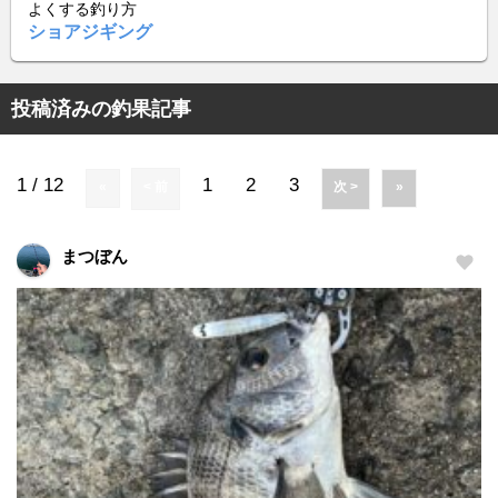
よくする釣り方
ショアジギング
投稿済みの釣果記事
1 / 12
1
2
3
«
< 前
次 >
»
まつぼん