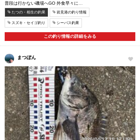
普段は行かない磯場へGO 外食早々に…
たつの・相生の釣果
岩見港の釣り情報
スズキ・セイゴ釣り
シーバス釣果
この釣り情報の詳細をみる
まつぼん
2026/04/12 11:17 UP!