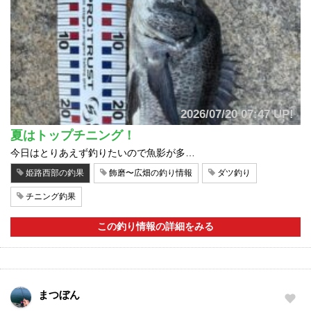
2026/07/20 07:47 UP!
夏はトップチニング！
今日はとりあえず釣りたいので魚影が多…
姫路西部の釣果
飾磨〜広畑の釣り情報
ダツ釣り
チニング釣果
この釣り情報の詳細をみる
まつぼん