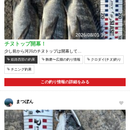
2026/08/01 16:18 UP!
チヌトップ開幕！
少し前から河川のチヌトップは開幕して…
姫路西部の釣果
飾磨〜広畑の釣り情報
クロダイ(チヌ)釣り
チニング釣果
この釣り情報の詳細をみる
まつぼん