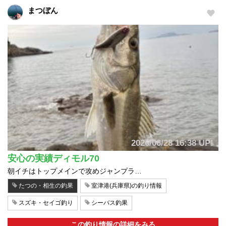
まつぼん
2026/06/28 16:38 UP!
安心の実績ディモル70
朝イチはトップメインで攻めジャンプラ…
たつの・相生の釣果
室津港(兵庫県)の釣り情報
スズキ・セイゴ釣り
シーバス釣果
この釣り情報の詳細をみる