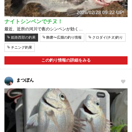
2026/02/28 09:22 UP!
ナイトシンペンでチヌ！
最近、近所の河川で夜のシンペンが効く…
姫路西部の釣果
飾磨〜広畑の釣り情報
クロダイ(チヌ)釣り
チニング釣果
この釣り情報の詳細をみる
まつぼん