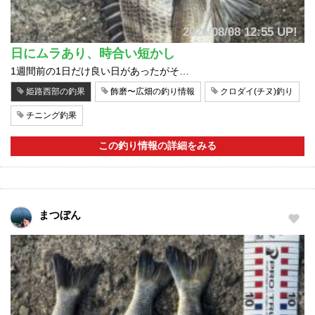
2026/08/08 12:55 UP!
日にムラあり、時合い短かし
1週間前の1日だけ良い日があったがそ…
姫路西部の釣果
飾磨〜広畑の釣り情報
クロダイ(チヌ)釣り
チニング釣果
この釣り情報の詳細をみる
まつぼん