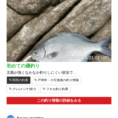
2026/03/14 21:02 UP!
初めての磯釣り
北風が強くなかなか釣りしにくい状況で…
関西の釣果
戸津井・小引漁港の釣り情報
グレ(メジナ)釣り
フカセ釣り釣果
この釣り情報の詳細をみる