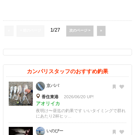
1/27
«
< 前のページ
次のページ >
»
カンパリスタッフのおすすめ釣果
京パパ
香住東港
2026/06/20 UP!
アオリイカ
夜明け〜昼迄の釣果です いいタイミングで群れ
にあたり2杯ヒッ...
いのぴー