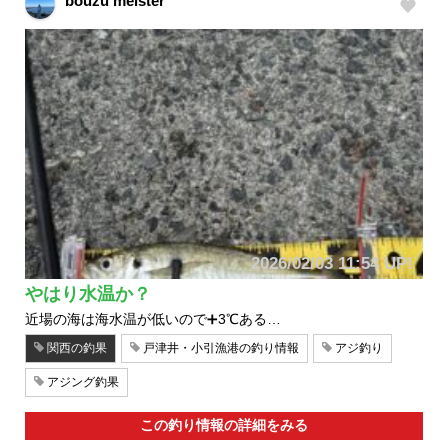
bouzu meister
2026/02/03 11:54 UP!
やはり水温か？
近場の海は海水温が低いので➕3℃ある…
関西の釣果
戸津井・小引漁港の釣り情報
アジ釣り
アジング釣果
この釣り情報の詳細をみる