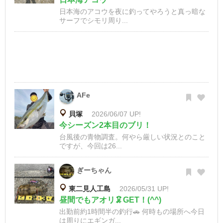
日本海のアコウを夜に釣ってやろうと真っ暗な
サーフでシモリ周り...
AFe
貝塚
2026/06/07 UP!
今シーズン2本目のブリ！
台風後の青物調査。何やら厳しい状況とのこと
ですが、今回は26...
ぎーちゃん
東二見人工島
2026/05/31 UP!
昼間でもアオリ🦑GET！(^^)
出勤前約1時間半の釣行🚗 何時もの場所へ今日
は周りにエギンガ...