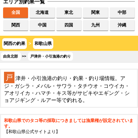
エリア別釣果一覧
全国
北海道
東北
関東
中部
関西
中国
四国
九州
沖縄
関西の釣果
>
和歌山県
由良北部
>>
戸津井・小引漁港の釣り
戸
津井・小引漁港の釣り・釣果・釣り場情報。ア
ジ・ガシラ・メバル・サワラ・タチウオ・コウイカ・
アオリイカ・ハマチ・キス等がサビキやエギング・シ
ョアジギング・ルアー等で釣れる。
和歌山県でのタコ等の採取につきましては漁業権が設定されていま
す。
【和歌山県公式サイトより】