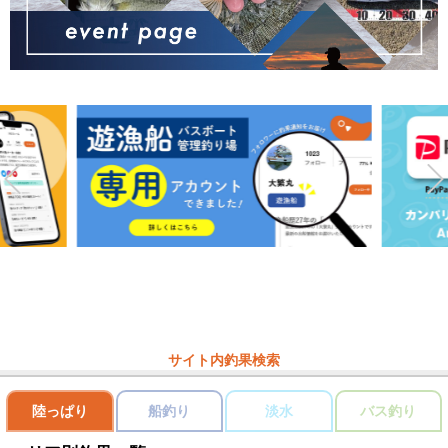
サイト内釣果検索
陸っぱり
船釣り
淡水
バス釣り