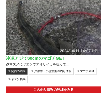
2024/10/11 14:07 UP!
冷凍アジで60cmのマゴチGET
夕マズメにヤエンでアオリイカを狙って…
関西の釣果
戸津井・小引漁港の釣り情報
マゴチ釣り
ヤエン釣果
この釣り情報の詳細をみる