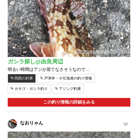
2025/01/24 16:48 UP!
ガシラ探し@由良周辺
明るい時間はアジが居てなさそうなので…
関西の釣果
戸津井・小引漁港の釣り情報
カサゴ・ガシラ釣り
アジング釣果
この釣り情報の詳細をみる
なおりゃん