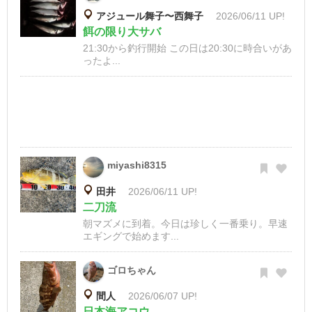
アジュール舞子〜西舞子
2026/06/11 UP!
餌の限り大サバ
21:30から釣行開始 この日は20:30に時合いがあ
ったよ...
miyashi8315
田井
2026/06/11 UP!
二刀流
朝マズメに到着。今日は珍しく一番乗り。早速
エギングで始めます...
ゴロちゃん
間人
2026/06/07 UP!
日本海アコウ