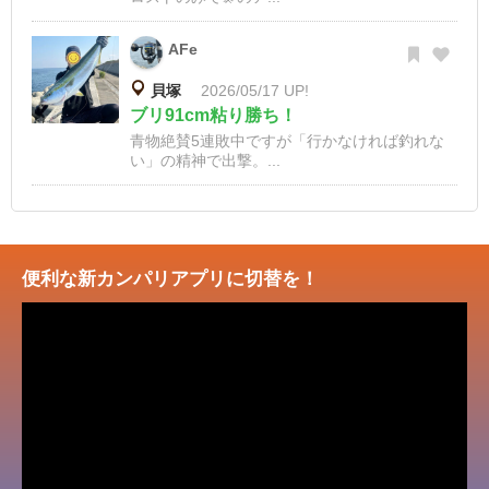
AFe
貝塚
2026/05/17 UP!
ブリ91cm粘り勝ち！
青物絶賛5連敗中ですが「行かなければ釣れな
い」の精神で出撃。...
便利な新カンパリアプリに切替を！