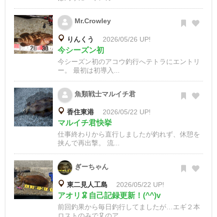
Mr.Crowley
りんくう
2026/05/26 UP!
今シーズン初
今シーズン初のアコウ釣行へテトラにエントリ
ー。 最初は初導入...
魚類戦士マルイチ君
香住東港
2026/05/22 UP!
マルイチ君快挙
仕事終わりから直行しましたが釣れず、休憩を
挟んで再出撃。 流...
ぎーちゃん
東二見人工島
2026/05/22 UP!
アオリ🦑自己記録更新！(^^)v
前回釣果から毎日釣行してましたが…エギ２本
ロストのみで🦑のア...