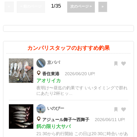
1/35
«
< 前のページ
次のページ >
»
カンパリスタッフのおすすめ釣果
京パパ
香住東港
2026/06/20 UP!
アオリイカ
夜明け〜昼迄の釣果です いいタイミングで群れ
にあたり2杯ヒッ...
いのぴー
アジュール舞子〜西舞子
2026/06/11 UP!
餌の限り大サバ
21:30から釣行開始 この日は20:30に時合いがあ