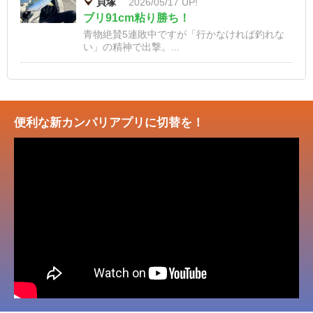
貝塚
2026/05/17 UP!
ブリ91cm粘り勝ち！
青物絶賛5連敗中ですが「行かなければ釣れな
い」の精神で出撃。...
便利な新カンパリアプリに切替を！