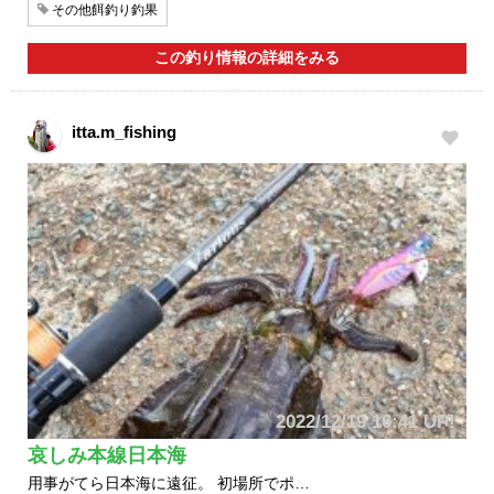
その他餌釣り釣果
この釣り情報の詳細をみる
itta.m_fishing
2022/12/19 16:41 UP!
哀しみ本線日本海
用事がてら日本海に遠征。 初場所でポ…