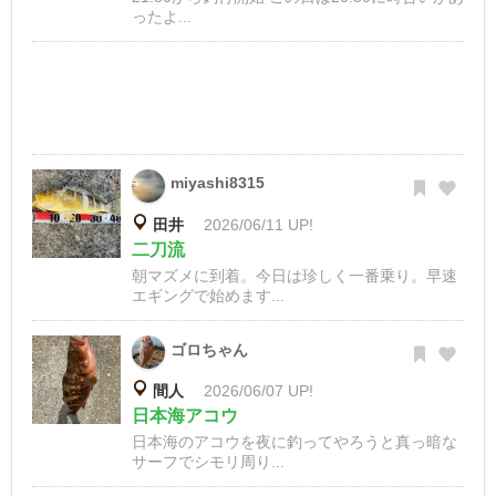
ったよ...
miyashi8315
田井
2026/06/11 UP!
二刀流
朝マズメに到着。今日は珍しく一番乗り。早速
エギングで始めます...
ゴロちゃん
間人
2026/06/07 UP!
日本海アコウ
日本海のアコウを夜に釣ってやろうと真っ暗な
サーフでシモリ周り...