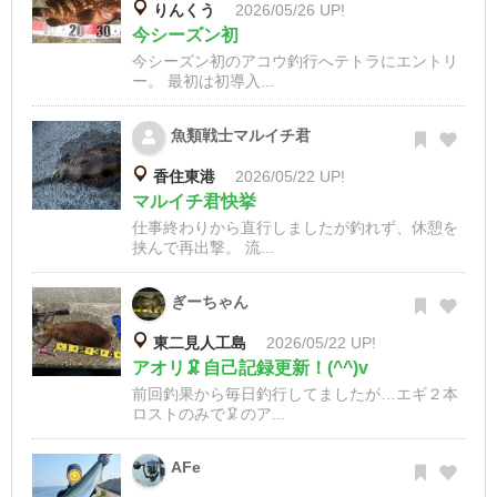
りんくう
2026/05/26 UP!
今シーズン初
今シーズン初のアコウ釣行へテトラにエントリ
ー。 最初は初導入...
魚類戦士マルイチ君
香住東港
2026/05/22 UP!
マルイチ君快挙
仕事終わりから直行しましたが釣れず、休憩を
挟んで再出撃。 流...
ぎーちゃん
東二見人工島
2026/05/22 UP!
アオリ🦑自己記録更新！(^^)v
前回釣果から毎日釣行してましたが…エギ２本
ロストのみで🦑のア...
AFe