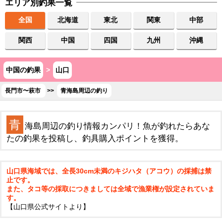
エリア別釣果一覧
全国
北海道
東北
関東
中部
関西
中国
四国
九州
沖縄
中国の釣果
>
山口
長門市〜萩市
>>
青海島周辺の釣り
青
海島周辺の釣り情報カンパリ！魚が釣れたらあな
たの釣果を投稿し、釣具購入ポイントを獲得。
山口県海域では、全長30cm未満のキジハタ（アコウ）の採捕は禁
止です。
また、タコ等の採取につきましては全域で漁業権が設定されていま
す。
【山口県公式サイトより】