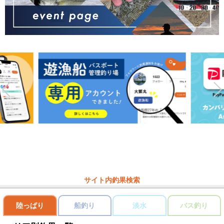
サイト内釣果検索
陸っぱり
船釣り
淡水
バス釣り