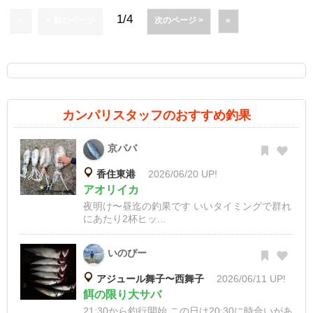
1/4
«
< 前のページ
次のページ >
»
カンパリスタッフのおすすめ釣果
京パパ
香住東港
2026/06/20 UP!
アオリイカ
夜明け〜昼迄の釣果です いいタイミングで群れ
にあたり2杯ヒッ...
いのぴー
アジュール舞子〜西舞子
2026/06/11 UP!
餌の限り大サバ
21:30から釣行開始 この日は20:30に時合いがあ