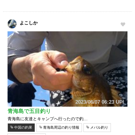
よこしか
2023/06/07 06:23 UP!
青海島で五目釣り
青海島に友達とキャンプへ行ったので釣…
中国の釣果
青海島周辺の釣り情報
メバル釣り