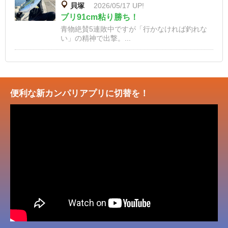
貝塚
2026/05/17 UP!
ブリ91cm粘り勝ち！
青物絶賛5連敗中ですが「行かなければ釣れな
い」の精神で出撃。...
便利な新カンパリアプリに切替を！