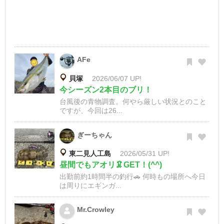
AFe
貝塚
2026/06/07 UP!
今シーズン2本目のブリ！
台風後の青物調査。何やら厳しい状況とのこと
ですが、今回は26...
ぎーちゃん
東二見人工島
2026/05/31 UP!
昼間でもアオリ🦑GET！(^^)
出勤前約1時間半の釣行🚗 何時もの場所へ今日
は周りにエギンガ...
Mr.Crowley