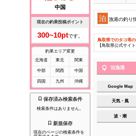
中国
泊
漁港の釣り
現在の釣果投稿ポイント
300~10pt
です。
鳥取県でのタコ等の
【鳥取県公式サイト
釣果エリア変更
北海道
東北
関東
泊漁港
中部
関西
中国
四国
九州
沖縄
Google Map
保存済み検索条件
天気・風
検索条件はありません。
波・潮
新規保存
現在のページの検索条件を