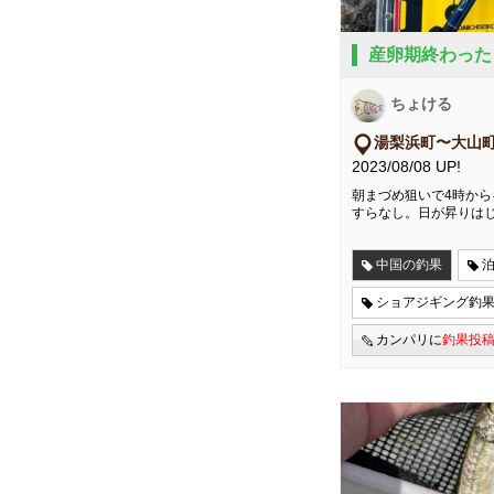
産卵期終わった
ちょける
湯梨浜町〜大山
2023/08/08 UP!
朝まづめ狙いで4時から
すらなし。日が昇りは
中国の釣果
ショアジギング釣
カンパリに
釣果投