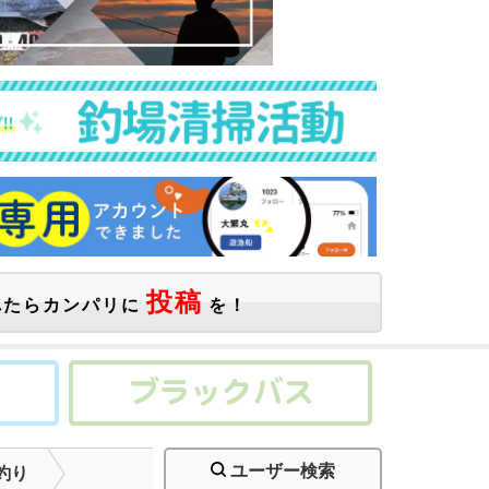
投稿
たらカンパリに
を！
ユーザー検索
釣り