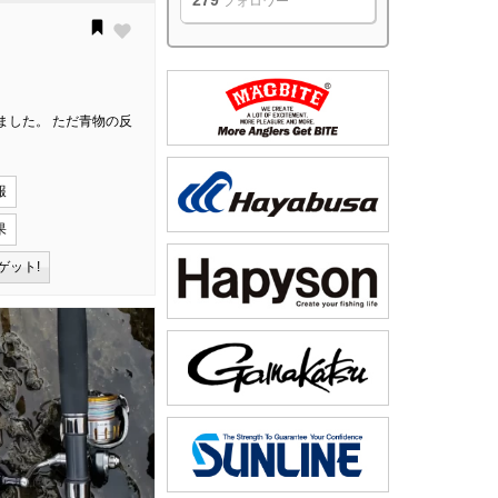
279
フォロワー
ました。 ただ青物の反
報
果
ゲット!