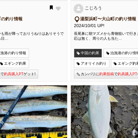
こじろう
町の釣り情報
湯梨浜町〜大山町の釣り情報
2024/10/01 UP!
かも雨が降っておりうねりはありそうで
長尾鼻に朝マズメから青物狙いで行き
る日…
応は無く、周りの人も当た…
泊漁港の釣り情報
中国の釣果
泊漁港の釣り情
エギング釣果
アオリイカ釣り
エギング釣
稿
で
釣具購入PT
ゲット!
カンパリに
釣果投稿
で
釣具購入PT