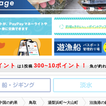
イント
300~10ポイント！
は1投稿
魚が釣れ
中国の釣果
鳥取
湯梨浜町〜大山町
泊漁港の