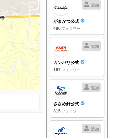
追加
がまかつ公式
480
フォロワー
追加
カンパリ公式
197
フォロワー
追加
ささめ針公式
315
フォロワー
追加