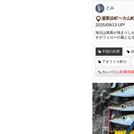
とみ
湯梨浜町〜大山
2025/09/13 UP!
地元は南風が強まりし
すがフォローの風とな
中国の釣果
アオリイカ釣り
カンパリに
釣果投