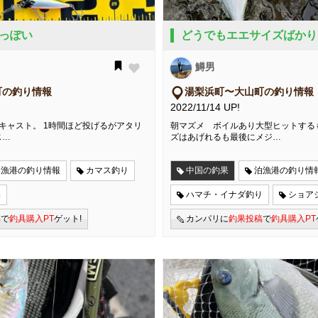
っぽい
どうでもエエサイズばかり
鱒男
町の釣り情報
湯梨浜町〜大山町の釣り情報
2022/11/14 UP!
キャスト。 1時間ほど投げるがアタリ
朝マズメ ボイルあり大型ヒットする
じ…
ズはあげれるも最後にメジ…
泊漁港の釣り情報
カマス釣り
中国の釣果
泊漁港の釣り情
果
ハマチ・イナダ釣り
ショア
稿
で
釣具購入PT
ゲット!
カンパリに
釣果投稿
で
釣具購入PT