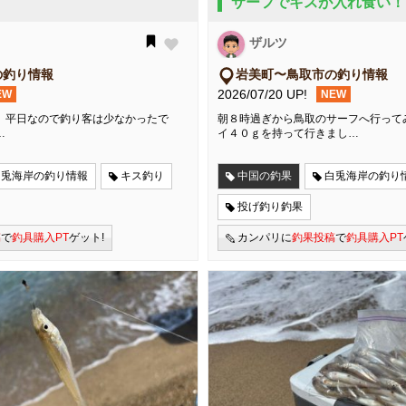
サーフでキスが入れ食い！
ザルツ
の釣り情報
岩美町〜鳥取市の釣り情報
2026/07/20 UP!
EW
NEW
 平日なので釣り客は少なかったで
朝８時過ぎから鳥取のサーフへ行って
…
イ４０ｇを持って行きまし…
白兎海岸の釣り情報
キス釣り
中国の釣果
白兎海岸の釣り
投げ釣り釣果
稿
で
釣具購入PT
ゲット!
カンパリに
釣果投稿
で
釣具購入PT