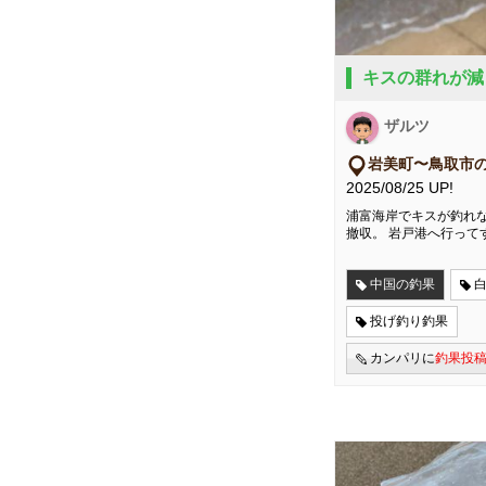
キスの群れが減
ザルツ
岩美町〜鳥取市
2025/08/25 UP!
浦富海岸でキスが釣れ
撤収。 岩戸港へ行って
中国の釣果
投げ釣り釣果
カンパリに
釣果投