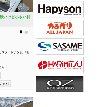
渋いけど小さい群
りスタートするも、1匹
情報
ゲット!