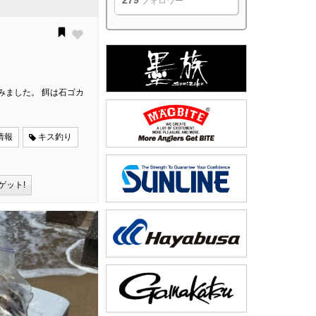
279
フォロワー
みました。 餌は石ゴカ
情報
キス釣り
ゲット!