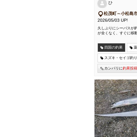
ひ
松茂町～小松島
2026/05/03 UP!
久しぶりにシーバスが釣
が全くなく、すぐに移
四国の釣果
スズキ・セイゴ釣
カンパリに
釣果投