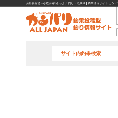
薬師裏突堤～小松海岸 陸っぱり 釣り・魚釣り | 釣果情報サイト カンパ
サイト内釣果検索