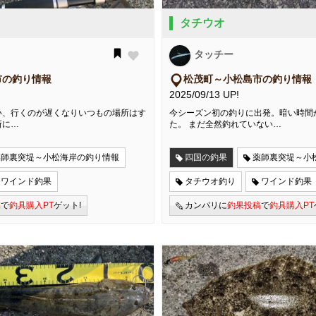
タチウオ
タッチー
市の釣り情報
松茂町～小松島市の釣り情報
2025/09/13 UP!
い、行くのが遅くなりいつもの場所はす
今シーズン初の釣りに出発。暗い時間
所に…
た。 まだ全然釣れていない…
薬師裏突堤～小松海岸の釣り情報
四国の釣果
薬師裏突堤～小
ワインド釣果
タチウオ釣り
ワインド釣果
稿
で
釣具購入PT
ゲット!
カンパリに
釣果投稿
で
釣具購入PT