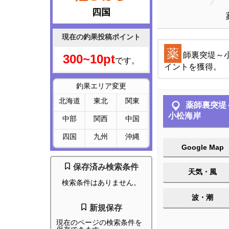
四国
現在の釣果投稿ポイント
薬
師裏突堤～
300~10pt
です。
イントを獲得。
釣果エリア変更
北海道
東北
関東
薬師裏突堤
小松海岸
中部
関西
中国
四国
九州
沖縄
Google Map
保存済み検索条件
天気・風
検索条件はありません。
波・潮
新規保存
現在のページの検索条件を