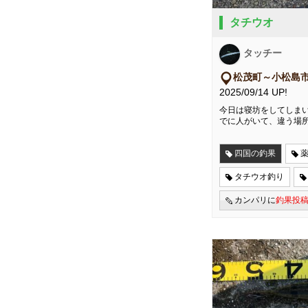
タチウオ
タッチー
松茂町～小松島
2025/09/14 UP!
今日は寝坊をしてしま
でに人がいて、違う場
四国の釣果
タチウオ釣り
カンパリに
釣果投