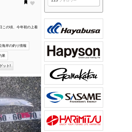
115
フォロワー
日この頃、今年初の上着
松海岸の釣り情報
釣果
ゲット!