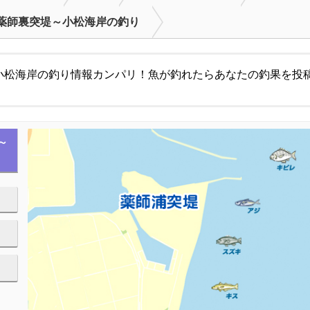
薬師裏突堤～小松海岸の釣り
小松海岸の釣り情報カンパリ！魚が釣れたらあなたの釣果を投
～