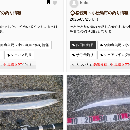
hide.
市の釣り情報
松茂町～小松島市の釣り情報
2025/09/23 UP!
れました。 初めのポイントは魚っけ
そろそろ秋の訪れを感じさせられる今
動し…
を着ての釣り開始となりま…
薬師裏突堤～小松海岸の釣り情報
四国の釣果
薬師裏突堤～小
り
シーバス釣果
サワラ釣り
ショアジギング
稿
で
釣具購入PT
ゲット!
カンパリに
釣果投稿
で
釣具購入PT